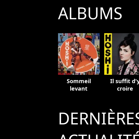
ALBUMS
Sommeil
Il suffit d'
levant
croire
DERNIÈRE