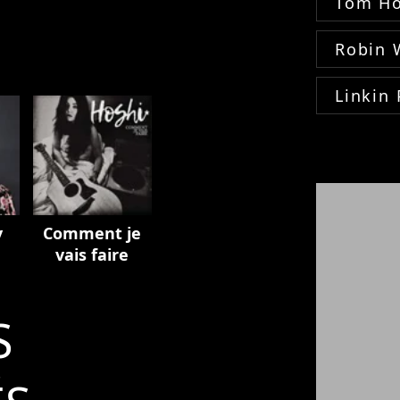
Tom Ho
Robin 
Linkin 
y
Comment je
vais faire
S