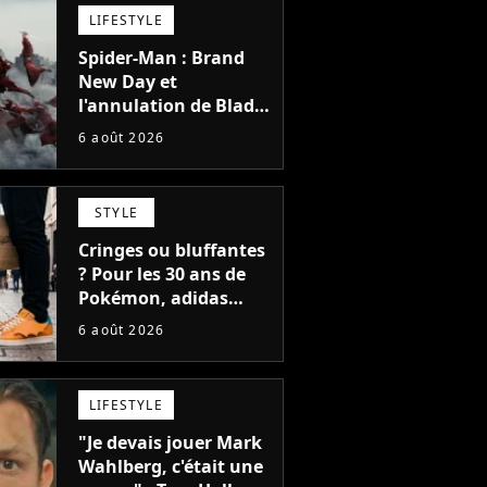
LIFESTYLE
Spider-Man : Brand
New Day et
l'annulation de Blade
montrent que Marvel
6 août 2026
n'est plus capable de
faire quoi que ce soit
de simple
STYLE
Cringes ou bluffantes
? Pour les 30 ans de
Pokémon, adidas
dévoile une énorme
6 août 2026
collection de sneakers
et je ne sais pas quoi
en penser
LIFESTYLE
"Je devais jouer Mark
Wahlberg, c'était une