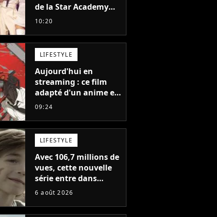
de la Star Academy
balance après la fin
10:20
de la tournée
LIFESTYLE
Aujourd'hui en
streaming : ce film
adapté d'un anime et
noté 98% est à voir
09:24
absolument... sinon
vous ne comprendrez
plus la série
LIFESTYLE
Avec 106,7 millions de
vues, cette nouvelle
série entre dans
l'histoire de Netflix en
6 août 2026
seulement 48 jours