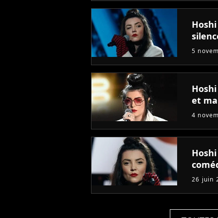
Hoshi
silenc
5 nove
Hoshi
et ma
4 nove
Hoshi
coméd
26 juin