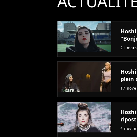
ACTUALIT
Hoshi
"Bonj
21 mars
Hoshi 
plein 
17 nov
Hoshi
ripost
6 nove