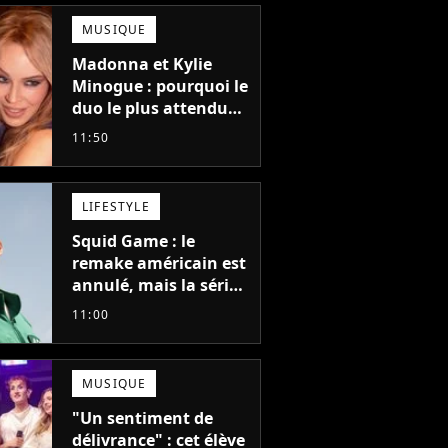
MUSIQUE
Madonna et Kylie
Minogue : pourquoi le
duo le plus attendu
de la pop a mis 25 ans
11:50
à se faire
LIFESTYLE
Squid Game : le
remake américain est
annulé, mais la série
la plus vue sur Netflix
11:00
pourrait avoir une
version française
MUSIQUE
"Un sentiment de
délivrance" : cet élève