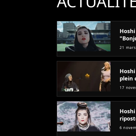
ACTUALIT
Hoshi
"Bonj
21 mars
Hoshi 
plein 
17 nov
Hoshi
ripost
6 nove