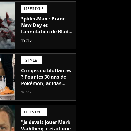
LIFESTYLE
Spider-Man : Brand
New Day et
l'annulation de Blade
montrent que Marvel
19:15
n'est plus capable de
faire quoi que ce soit
de simple
STYLE
Cringes ou bluffantes
? Pour les 30 ans de
Pokémon, adidas
dévoile une énorme
18:22
collection de sneakers
et je ne sais pas quoi
en penser
LIFESTYLE
"Je devais jouer Mark
Wahlberg, c'était une