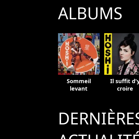
ALBUMS
Sommeil
Il suffit d'
levant
croire
DERNIÈRE