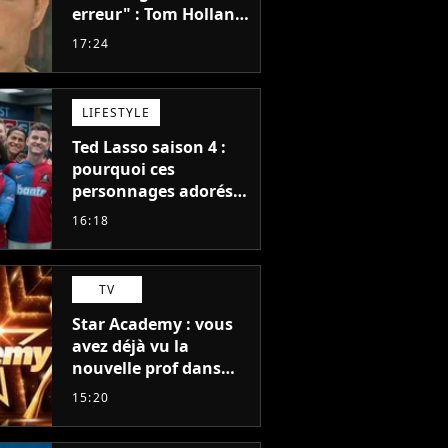
erreur" : Tom Holland,
la star de Spider-Man,
17:24
ne referait pas ce
blockbuster
LIFESTYLE
Ted Lasso saison 4 :
pourquoi ces
personnages adorés
des fans ne sont pas
16:18
dans la suite ?
TV
Star Academy : vous
avez déjà vu la
nouvelle prof dans
The Voice et aux
15:20
Enfoirés