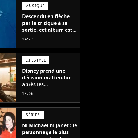
MUSIQUE
Descendu en flèche
par la critique à sa
sortie, cet album est
en train de devenir le
14:23
plus populaire de son
auteur
LIFESTYLE
Disney prend une
décision inattendue
après les
"performances
13:06
mitigées" de Vaiana
et The Mandalorian &
Grogu au box-office
SÉRIES
Ni Michael ni Janet : le
personnage le plus