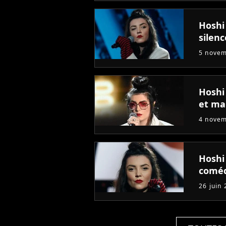
Hoshi
silenc
5 nove
Hoshi
et ma
4 nove
Hoshi
coméd
26 juin