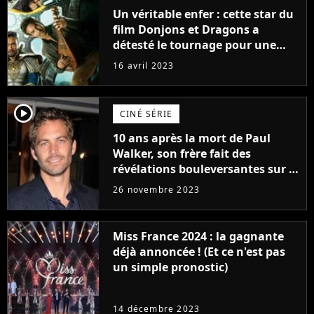
Un véritable enfer : cette star du
film Donjons et Dragons a
détesté le tournage pour une
raison très spéciale
16 avril 2023
player2
CINÉ SÉRIE
10 ans après la mort de Paul
Walker, son frère fait des
révélations bouleversantes sur la
réaction des acteurs de Fast and
26 novembre 2023
Furious
Miss France 2024 : la gagnante
déjà annoncée ! (Et ce n'est pas
un simple pronostic)
14 décembre 2023