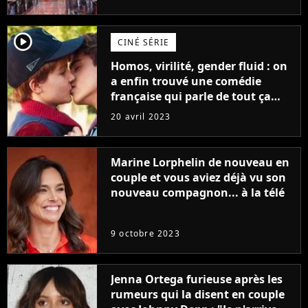
player2
CINÉ SÉRIE
Homos, virilité, gender fluid : on
a enfin trouvé une comédie
française qui parle de tout ça
sans être super ringarde
20 avril 2023
Marine Lorphelin de nouveau en
couple et vous aviez déjà vu son
nouveau compagnon... à la télé
9 octobre 2023
Jenna Ortega furieuse après les
rumeurs qui la disent en couple