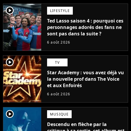
player2
LIFESTYLE
Ted Lasso saison 4 : pourquoi ces
personnages adorés des fans ne
sont pas dans la suite ?
6 août 2026
player2
TV
Star Academy : vous avez déjà vu
la nouvelle prof dans The Voice
et aux Enfoirés
6 août 2026
player2
MUSIQUE
Descendu en flèche par la
critique à sa sortie, cet album est