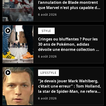
l'annulation de Blade montrent
que Marvel n'est plus capable de
faire quoi que ce soit de simple
6 août 2026
player2
STYLE
Cringes ou bluffantes ? Pour les
30 ans de Pokémon, adidas
dévoile une énorme collection de
sneakers et je ne sais pas quoi en
6 août 2026
penser
player2
LIFESTYLE
"Je devais jouer Mark Wahlberg,
c'était une erreur" : Tom Holland,
la star de Spider-Man, ne referait
pas ce blockbuster
6 août 2026