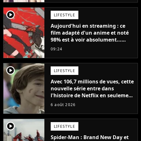
player2
LIFESTYLE
Aujourd'hui en streaming : ce
film adapté d'un anime et noté
98% est à voir absolument...
sinon vous ne comprendrez plus
09:24
la série
player2
LIFESTYLE
Avec 106,7 millions de vues, cette
nouvelle série entre dans
l'histoire de Netflix en seulement
48 jours
6 août 2026
player2
LIFESTYLE
Spider-Man : Brand New Day et