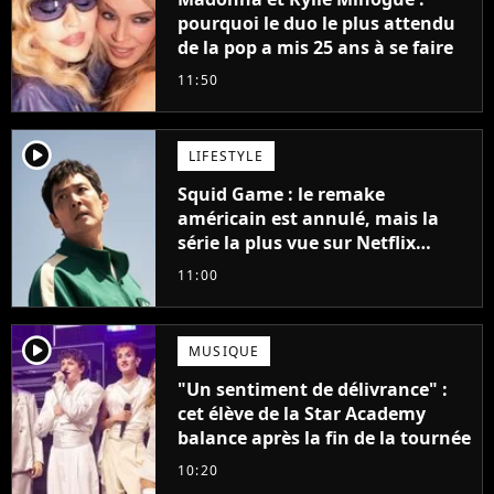
pourquoi le duo le plus attendu
de la pop a mis 25 ans à se faire
11:50
player2
LIFESTYLE
Squid Game : le remake
américain est annulé, mais la
série la plus vue sur Netflix
pourrait avoir une version
11:00
française
player2
MUSIQUE
"Un sentiment de délivrance" :
cet élève de la Star Academy
balance après la fin de la tournée
10:20