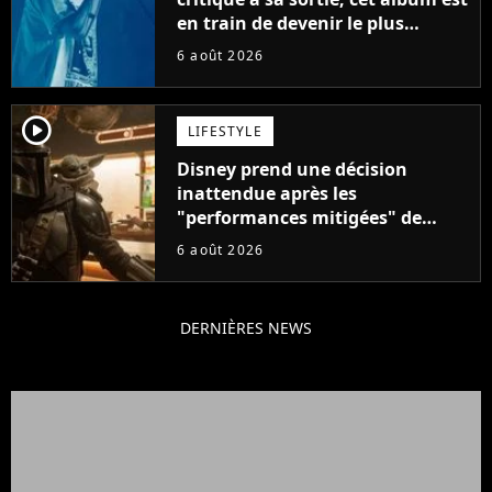
en train de devenir le plus
populaire de son auteur
6 août 2026
player2
LIFESTYLE
Disney prend une décision
inattendue après les
"performances mitigées" de
Vaiana et The Mandalorian &
6 août 2026
Grogu au box-office
DERNIÈRES NEWS