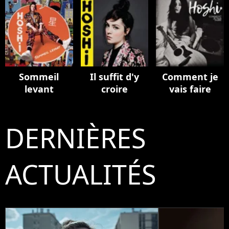
Sommeil
Il suffit d'y
Comment je
levant
croire
vais faire
DERNIÈRES
ACTUALITÉS