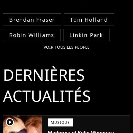
Brendan Fraser
Tom Holland
Robin Williams
Linkin Park
VOIR TOUS LES PEOPLE
DERNIÈRES
ACTUALITÉS
player2
MUSIQUE
Madonna et Kylie Minogue :