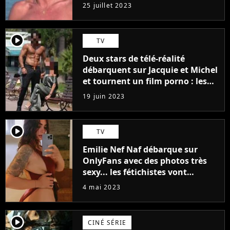
j'arriverais à le faire..."
25 juillet 2023
player2
TV
Deux stars de télé-réalité
débarquent sur Jacquie et Michel
et tournent un film porno : les
premières images du tournage
19 juin 2023
(exclu)
player2
TV
Emilie Nef Naf débarque sur
OnlyFans avec des photos très
sexy... les fétichistes vont
prendre leur pied !
4 mai 2023
player2
CINÉ SÉRIE