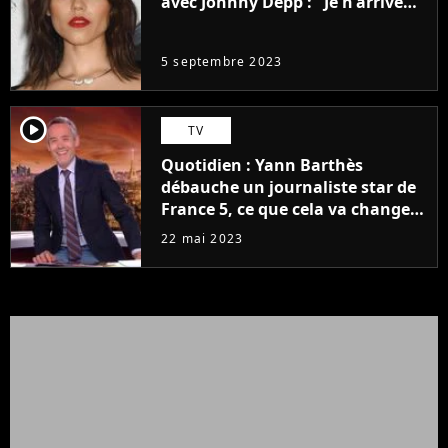
avec Johnny Depp : "Je n'arrive
même pas..."
5 septembre 2023
player2
TV
Quotidien : Yann Barthès
débauche un journaliste star de
France 5, ce que cela va changer
à la rentrée
22 mai 2023