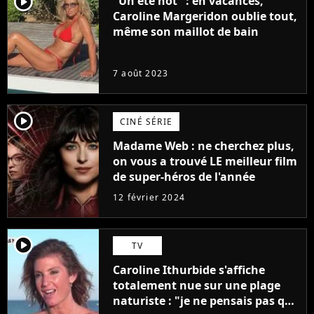
player2
"Un été hot" : en vacances,
Caroline Margeridon oublie tout,
même son maillot de bain
7 août 2023
player2
CINÉ SÉRIE
Madame Web : ne cherchez plus,
on vous a trouvé LE meilleur film
de super-héros de l'année
12 février 2024
player2
TV
Caroline Ithurbide s'affiche
totalement nue sur une plage
naturiste : "je ne pensais pas que