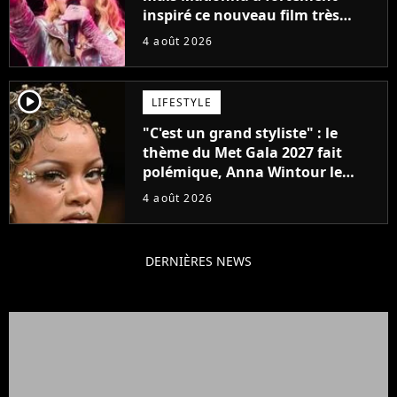
inspiré ce nouveau film très
attendu
4 août 2026
player2
LIFESTYLE
"C'est un grand styliste" : le
thème du Met Gala 2027 fait
polémique, Anna Wintour le
défend
4 août 2026
DERNIÈRES NEWS