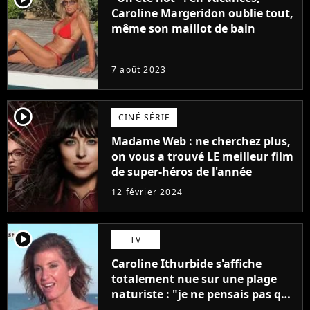
Caroline Margeridon oublie tout,
même son maillot de bain
7 août 2023
player2
CINÉ SÉRIE
Madame Web : ne cherchez plus,
on vous a trouvé LE meilleur film
de super-héros de l'année
12 février 2024
player2
TV
Caroline Ithurbide s'affiche
totalement nue sur une plage
naturiste : "je ne pensais pas que
j'arriverais à le faire..."