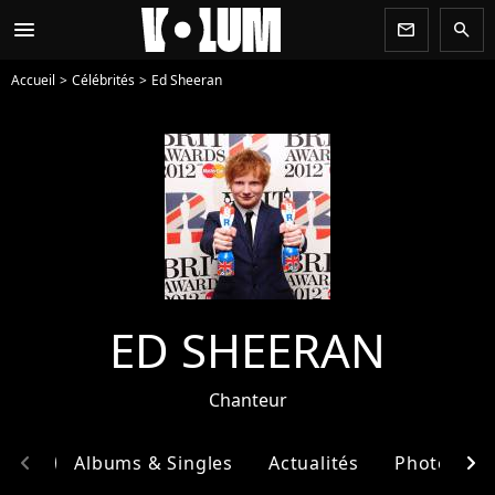
menu
newsletter
search
Accueil
Célébrités
Ed Sheeran
ED SHEERAN
Chanteur
chevron_left
chevron_right
phie
Albums & Singles
Actualités
Photos