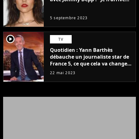
même pas..."
5 septembre 2023
player2
TV
Quotidien : Yann Barthès
débauche un journaliste star de
France 5, ce que cela va changer
à la rentrée
22 mai 2023