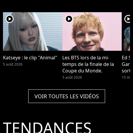
player2
player2
player2
Katseye : le clip "Animal"
Les BTS lors de la mi-
Ed S
temps de la finale de la
Garri
5 août 2026
Coupe du Monde.
sort
Repea
5 août 2026
15 mai
VOIR TOUTES LES VIDÉOS
TENDANCES