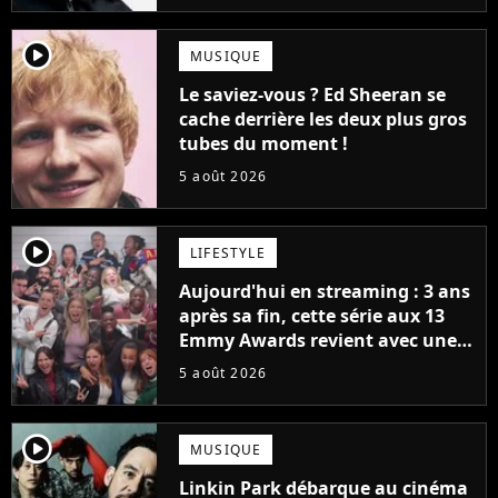
player2
MUSIQUE
Le saviez-vous ? Ed Sheeran se
cache derrière les deux plus gros
tubes du moment !
5 août 2026
player2
LIFESTYLE
Aujourd'hui en streaming : 3 ans
après sa fin, cette série aux 13
Emmy Awards revient avec une
suite... totalement différente
5 août 2026
player2
MUSIQUE
Linkin Park débarque au cinéma