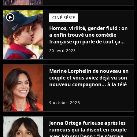
player2
CINÉ SÉRIE
Homos, virilité, gender fluid : on
a enfin trouvé une comédie
française qui parle de tout ça
sans être super ringarde
20 avril 2023
Marine Lorphelin de nouveau en
couple et vous aviez déjà vu son
nouveau compagnon... à la télé
9 octobre 2023
Jenna Ortega furieuse après les
rumeurs qui la disent en couple
avec Johnny Depp : "Je n'arrive