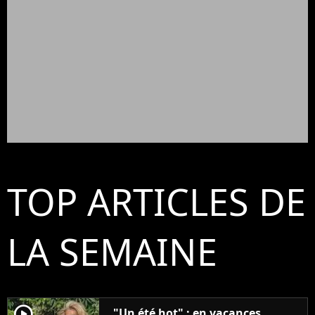
TOP ARTICLES DE
LA SEMAINE
player2
"Un été hot" : en vacances,