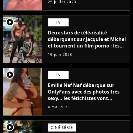
25 juillet 2023
player2
TV
Deux stars de télé-réalité
débarquent sur Jacquie et Michel
et tournent un film porno : les
premières images du tournage
19 juin 2023
(exclu)
player2
TV
Emilie Nef Naf débarque sur
OnlyFans avec des photos très
sexy... les fétichistes vont
prendre leur pied !
4 mai 2023
player2
CINÉ SÉRIE