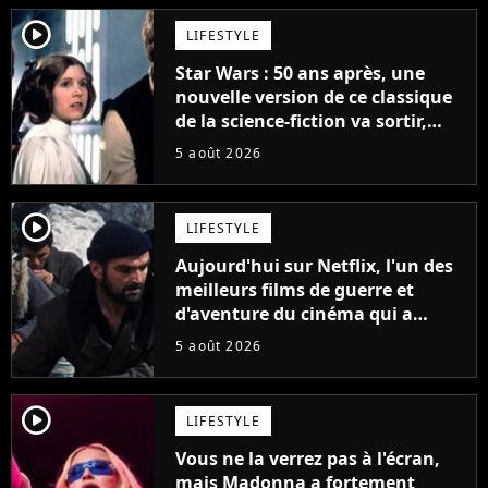
player2
LIFESTYLE
Star Wars : 50 ans après, une
nouvelle version de ce classique
de la science-fiction va sortir,
mais on ne la verra jamais en
5 août 2026
France
player2
LIFESTYLE
Aujourd'hui sur Netflix, l'un des
meilleurs films de guerre et
d'aventure du cinéma qui a
connu un succès retentissant à
5 août 2026
son époque
player2
LIFESTYLE
Vous ne la verrez pas à l'écran,
mais Madonna a fortement