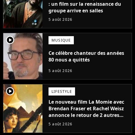
: un film sur la renaissance du
groupe arrive en salles
5 août 2026
player2
MUSIQUE
Ce célèbre chanteur des années
80 nous a quittés
5 août 2026
player2
LIFESTYLE
Le nouveau film La Momie avec
Brendan Fraser et Rachel Weisz
annonce le retour de 2 autres
personnages emblématiques de
5 août 2026
la saga