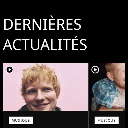
DERNIÈRES
ACTUALITÉS
player2
player2
MUSIQUE
MUSIQUE