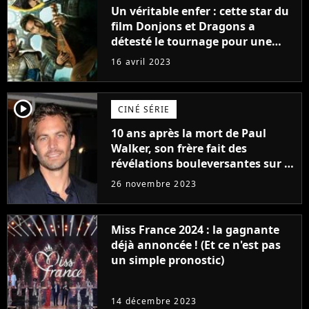
Un véritable enfer : cette star du
film Donjons et Dragons a
détesté le tournage pour une
raison très spéciale
16 avril 2023
player2
CINÉ SÉRIE
10 ans après la mort de Paul
Walker, son frère fait des
révélations bouleversantes sur la
réaction des acteurs de Fast and
26 novembre 2023
Furious
Miss France 2024 : la gagnante
déjà annoncée ! (Et ce n'est pas
un simple pronostic)
14 décembre 2023