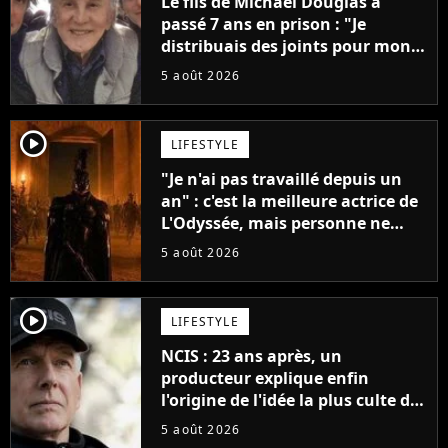
Le fils de Michael Douglas a
passé 7 ans en prison : "Je
distribuais des joints pour mon
père"
5 août 2026
player2
LIFESTYLE
"Je n'ai pas travaillé depuis un
an" : c'est la meilleure actrice de
L'Odyssée, mais personne ne
veut lui donner de rôle au
5 août 2026
cinéma
player2
LIFESTYLE
NCIS : 23 ans après, un
producteur explique enfin
l'origine de l'idée la plus culte de
la série (et on ne parle pas du
5 août 2026
bateau)