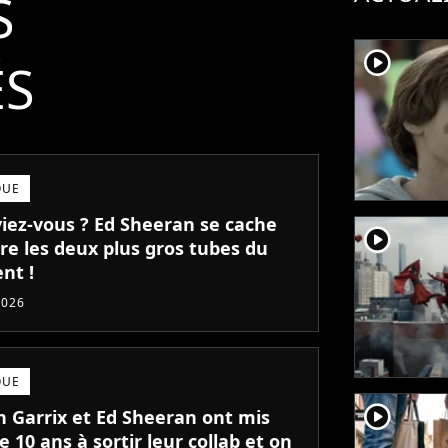
S
player2
ÉS
QUE
viez-vous ? Ed Sheeran se cache
player2
re les deux plus gros tubes du
nt !
2026
QUE
player2
n Garrix et Ed Sheeran ont mis
e 10 ans à sortir leur collab et on