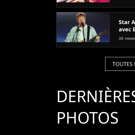
Star 
avec 
30 nov
TOUTES 
DERNIÈRE
PHOTOS