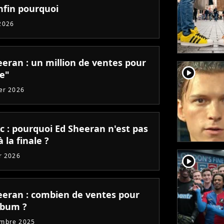
nfin pourquoi
2026
eeran : un million de ventes pour
player2
de"
ier 2026
c : pourquoi Ed Sheeran n'est pas
 la finale ?
er 2026
player2
eeran : combien de ventes pour
lbum ?
embre 2025