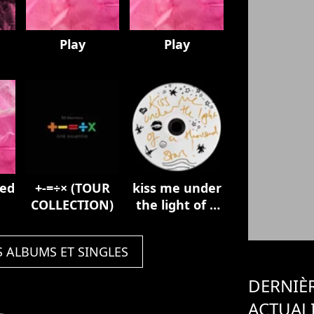
Play
Play
ded
+-=÷× (TOUR
kiss me under
COLLECTION)
the light of a
thousand
stars
S ALBUMS ET SINGLES
DERNIÈ
ACTUAL