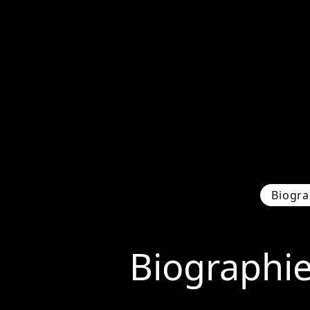
Biogra
Biographi