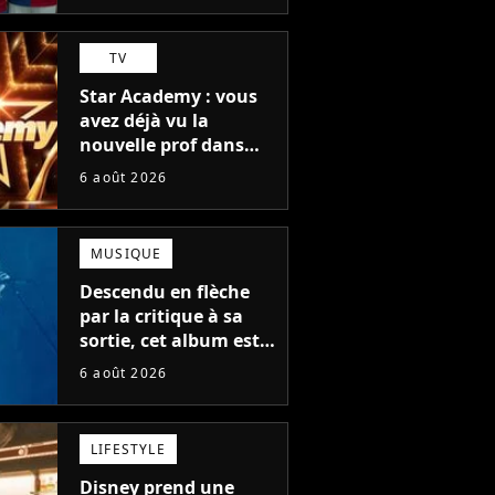
TV
Star Academy : vous
avez déjà vu la
nouvelle prof dans
The Voice et aux
6 août 2026
Enfoirés
MUSIQUE
Descendu en flèche
par la critique à sa
sortie, cet album est
en train de devenir le
6 août 2026
plus populaire de son
auteur
LIFESTYLE
Disney prend une