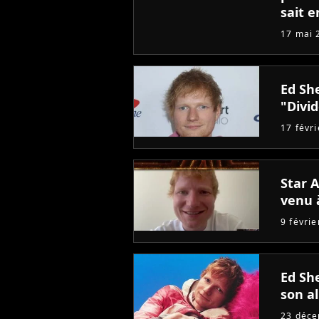
sait e
17 mai 
Ed Sh
"Divi
17 févr
Star A
venu à
9 févri
Ed Sh
son a
23 déc