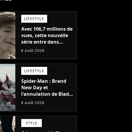
LIFESTYLE
Avec 106,7 millions de
vues, cette nouvelle
série entre dans
l'histoire de Netflix en
6 août 2026
seulement 48 jours
LIFESTYLE
Spider-Man : Brand
New Day et
l'annulation de Blade
montrent que Marvel
6 août 2026
n'est plus capable de
faire quoi que ce soit
de simple
STYLE