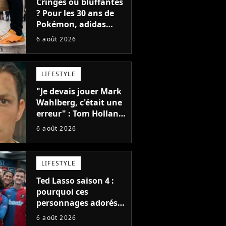
Cringes ou bluffantes
? Pour les 30 ans de
Pokémon, adidas
dévoile une énorme
6 août 2026
collection de sneakers
et je ne sais pas quoi
en penser
LIFESTYLE
"Je devais jouer Mark
Wahlberg, c'était une
erreur" : Tom Holland,
la star de Spider-Man,
6 août 2026
ne referait pas ce
blockbuster
LIFESTYLE
Ted Lasso saison 4 :
pourquoi ces
personnages adorés
des fans ne sont pas
6 août 2026
dans la suite ?