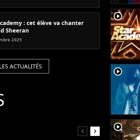
player2
Academy : cet élève va chanter
Ed Sheeran
embre 2025
LES ACTUALITÉS
player2
S
player2
chevron_left
chevron_right