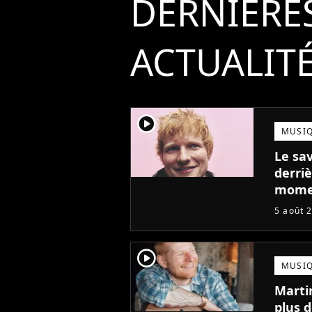
DERNIÈRE
ACTUALIT
player2
MUSI
Le sa
derriè
mome
5 août 
player2
MUSI
Marti
plus d