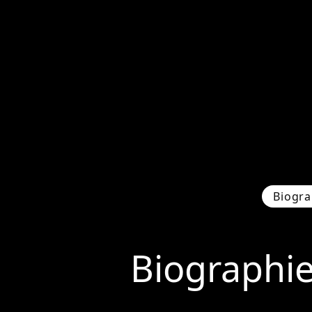
Biogra
Biographi