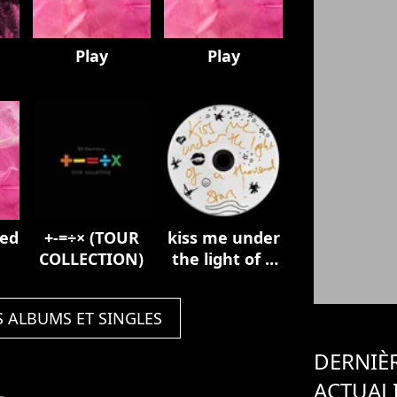
Play
Play
ded
+-=÷× (TOUR
kiss me under
COLLECTION)
the light of a
thousand
stars
S ALBUMS ET SINGLES
DERNIÈ
ACTUAL