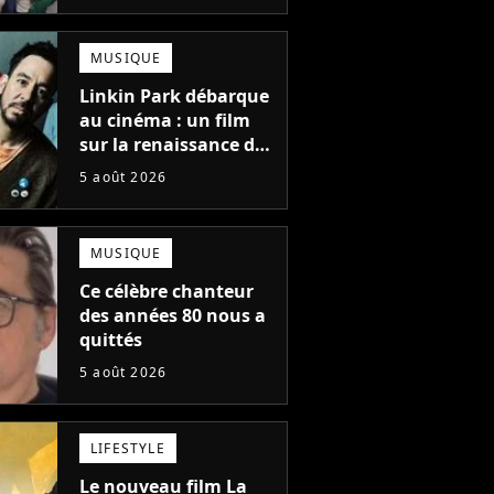
une suite...
totalement différente
MUSIQUE
Linkin Park débarque
au cinéma : un film
sur la renaissance du
groupe arrive en
5 août 2026
salles
MUSIQUE
Ce célèbre chanteur
des années 80 nous a
quittés
5 août 2026
LIFESTYLE
Le nouveau film La