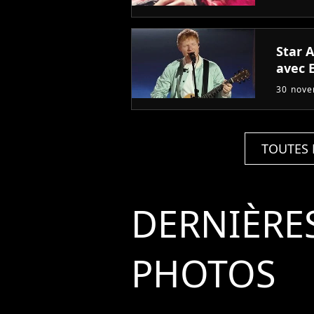
Star 
avec 
30 nov
TOUTES 
DERNIÈRE
PHOTOS