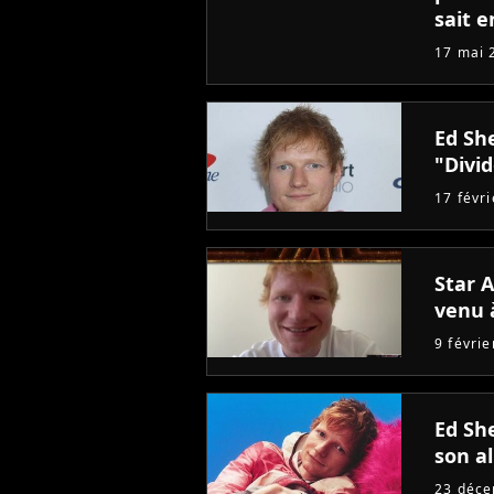
sait e
17 mai 
Ed Sh
"Divi
17 févr
Star A
venu à
9 févri
Ed Sh
son a
23 déc