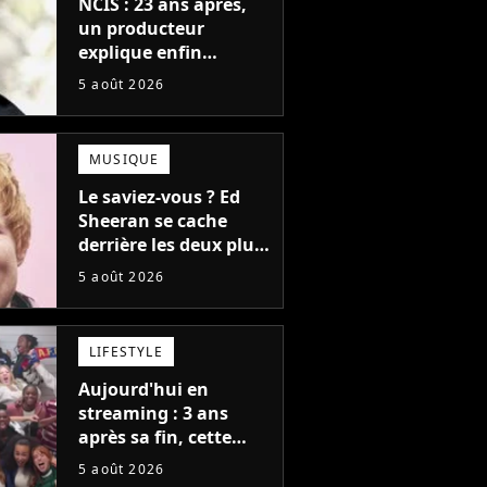
NCIS : 23 ans après,
un producteur
explique enfin
l'origine de l'idée la
5 août 2026
plus culte de la série
(et on ne parle pas du
bateau)
MUSIQUE
Le saviez-vous ? Ed
Sheeran se cache
derrière les deux plus
gros tubes du
5 août 2026
moment !
LIFESTYLE
Aujourd'hui en
streaming : 3 ans
après sa fin, cette
série aux 13 Emmy
5 août 2026
Awards revient avec