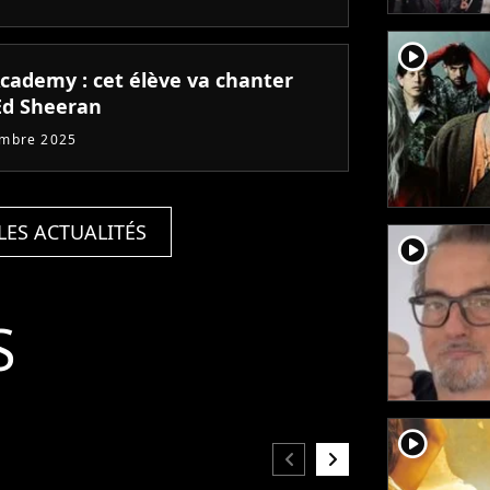
player2
Academy : cet élève va chanter
Ed Sheeran
embre 2025
LES ACTUALITÉS
player2
S
player2
chevron_left
chevron_right