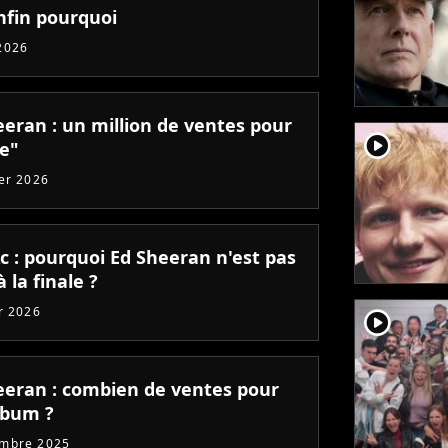
nfin pourquoi
2026
eeran : un million de ventes pour
player2
de"
ier 2026
c : pourquoi Ed Sheeran n'est pas
 la finale ?
er 2026
player2
eeran : combien de ventes pour
lbum ?
embre 2025