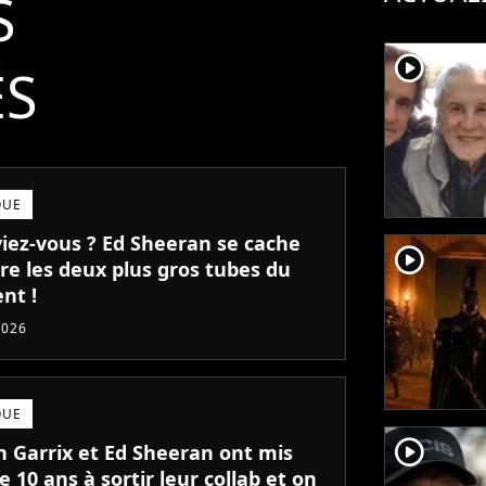
S
player2
ÉS
QUE
viez-vous ? Ed Sheeran se cache
player2
re les deux plus gros tubes du
nt !
2026
QUE
player2
n Garrix et Ed Sheeran ont mis
e 10 ans à sortir leur collab et on