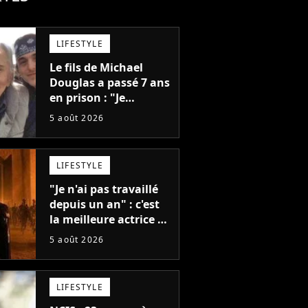
LIFESTYLE
Le fils de Michael
Douglas a passé 7 ans
en prison : "Je
distribuais des joints
5 août 2026
pour mon père"
LIFESTYLE
"Je n'ai pas travaillé
depuis un an" : c'est
la meilleure actrice de
L'Odyssée, mais
5 août 2026
personne ne veut lui
donner de rôle au
cinéma
LIFESTYLE