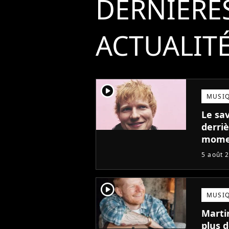
DERNIÈRE
ACTUALIT
player2
MUSI
Le sa
derriè
mome
5 août 
player2
MUSI
Marti
plus d