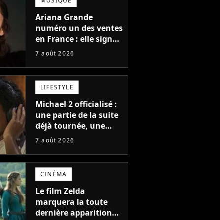
MUSIQUE
Ariana Grande
numéro un des ventes
en France : elle signe
le meilleur démarrage
7 août 2026
de sa carrière avec
son album Petal
LIFESTYLE
Michael 2 officialisé :
une partie de la suite
déjà tournée, une
sortie possible en
7 août 2026
2027 ?
CINÉMA
Le film Zelda
marquera la toute
dernière apparition