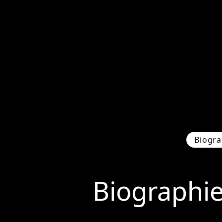
Biogra
Biographi