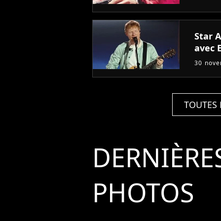
Star 
avec 
30 nov
TOUTES 
DERNIÈRE
PHOTOS