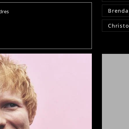
Brenda
ndres
Christ