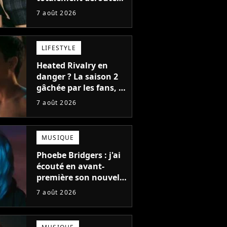
le public, et c'est une
7 août 2026
bonne chose
LIFESTYLE
Heated Rivalry en
danger ? La saison 2
gâchée par les fans, le
créateur pousse un
7 août 2026
coup de gueule
MUSIQUE
Phoebe Bridgers : j'ai
écouté en avant-
première son nouvel
album, c'est le bijou
7 août 2026
de la fin d'été