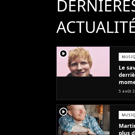
DERNIÈRE
ACTUALIT
player2
MUSI
Le sa
derriè
mome
5 août 
player2
MUSI
Marti
plus d