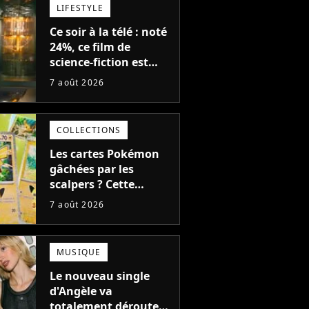
LIFESTYLE
Ce soir à la télé : noté
24%, ce film de
science-fiction est
complètement raté,
7 août 2026
mais il aurait pu être
encore pire à cause de
son acteur
COLLECTIONS
Les cartes Pokémon
gâchées par les
scalpers ? Cette
technique géniale
7 août 2026
d'un magasin pour
ruiner les revendeurs
MUSIQUE
Le nouveau single
d'Angèle va
totalement dérouter