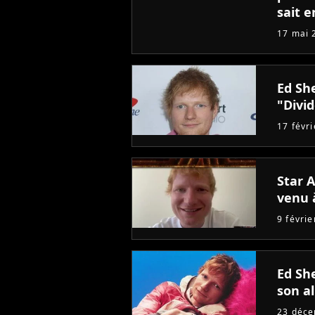
sait e
17 mai 
Ed Sh
"Divi
17 févr
Star A
venu à
9 févri
Ed Sh
son a
23 déc