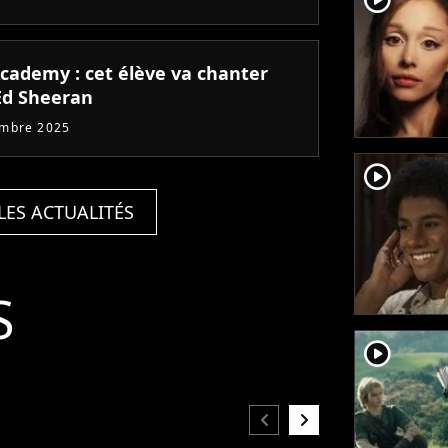
Academy : cet élève va chanter
Ed Sheeran
embre 2025
player2
LES ACTUALITÉS
S
player2
chevron_left
chevron_right