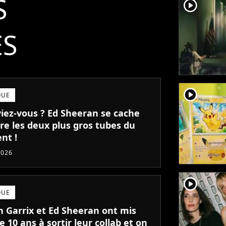
S
player2
ÉS
player2
QUE
viez-vous ? Ed Sheeran se cache
re les deux plus gros tubes du
nt !
2026
player2
QUE
n Garrix et Ed Sheeran ont mis
e 10 ans à sortir leur collab et on