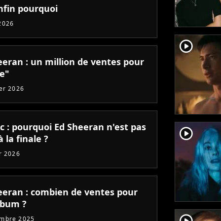
nfin pourquoi
2026
player2
eeran : un million de ventes pour
de"
ier 2026
c : pourquoi Ed Sheeran n'est pas
player2
 la finale ?
er 2026
eeran : combien de ventes pour
lbum ?
player2
embre 2025