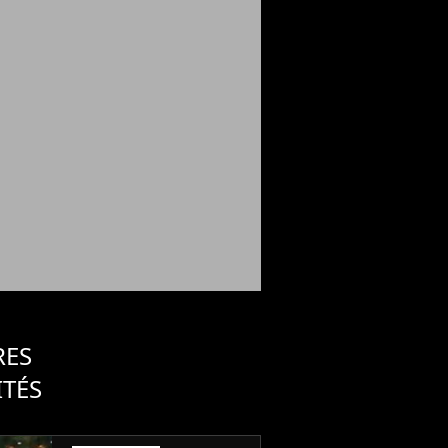
RES
ITÉS