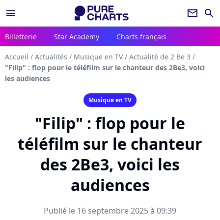
menu
newsletter
search
Billetterie
Star Academy
Charts français
Accueil
/
Actualités
/
Musique en TV
/
Actualité de 2 Be 3
/
"Filip" : flop pour le téléfilm sur le chanteur des 2Be3, voici
les audiences
Musique en TV
"Filip" : flop pour le
téléfilm sur le chanteur
des 2Be3, voici les
audiences
Publié le 16 septembre 2025 à 09:39