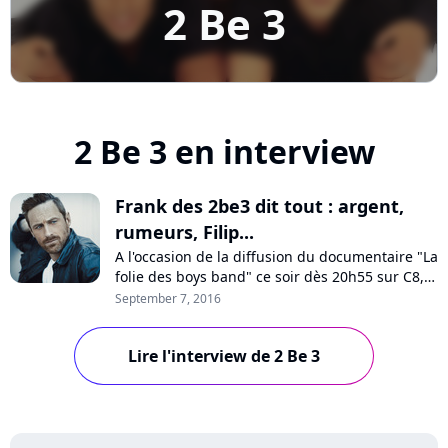
2 Be 3
2 Be 3 en interview
Frank des 2be3 dit tout : argent,
rumeurs, Filip...
A l'occasion de la diffusion du documentaire "La
folie des boys band" ce soir dès 20h55 sur C8,
Frank Delay, ancien membre des 2be3, a
September 7, 2016
accepté de répondre aux questions de Pure
Charts. L'artiste dit tout sur la folie des années
Lire l'interview de 2 Be 3
boys band, l'argent, les tensions au sein du
groupe, sa rivalité avec Filip et...