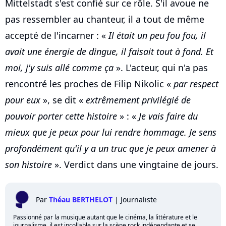
Mittelstadt s'est confié sur ce rôle. S'il avoue ne
pas ressembler au chanteur, il a tout de même
accepté de l'incarner : «
Il était un peu fou fou, il
avait une énergie de dingue, il faisait tout à fond. Et
moi, j'y suis allé comme ça
». L'acteur, qui n'a pas
rencontré les proches de Filip Nikolic «
par respect
pour eux
», se dit «
extrêmement privilégié de
pouvoir porter cette histoire
» : «
Je vais faire du
mieux que je peux pour lui rendre hommage. Je sens
profondément qu'il y a un truc que je peux amener à
son histoire
». Verdict dans une vingtaine de jours.
Par
Théau BERTHELOT
|
Journaliste
Passionné par la musique autant que le cinéma, la littérature et le
journalisme, il est incollable sur la scène rock indépendante et se