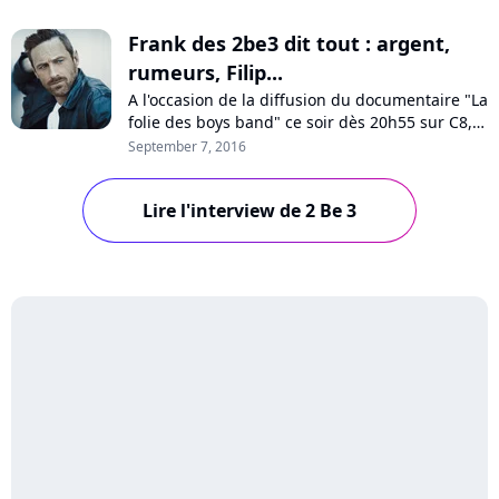
Frank des 2be3 dit tout : argent,
rumeurs, Filip...
A l'occasion de la diffusion du documentaire "La
folie des boys band" ce soir dès 20h55 sur C8,
Frank Delay, ancien membre des 2be3, a
September 7, 2016
accepté de répondre aux questions de Pure
Charts. L'artiste dit tout sur la folie des années
Lire l'interview de 2 Be 3
boys band, l'argent, les tensions au sein du
groupe, sa rivalité avec Filip et...