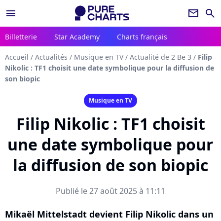
menu
newsletter
search
Billetterie
Star Academy
Charts français
Accueil
/
Actualités
/
Musique en TV
/
Actualité de 2 Be 3
/
Filip
Nikolic : TF1 choisit une date symbolique pour la diffusion de
son biopic
Musique en TV
Filip Nikolic : TF1 choisit
une date symbolique pour
la diffusion de son biopic
Publié le 27 août 2025 à 11:11
Mikaël Mittelstadt devient Filip Nikolic dans un