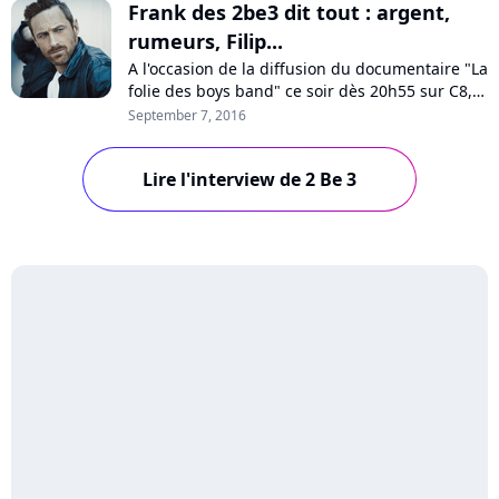
Frank des 2be3 dit tout : argent,
rumeurs, Filip...
A l'occasion de la diffusion du documentaire "La
folie des boys band" ce soir dès 20h55 sur C8,
Frank Delay, ancien membre des 2be3, a
September 7, 2016
accepté de répondre aux questions de Pure
Charts. L'artiste dit tout sur la folie des années
Lire l'interview de 2 Be 3
boys band, l'argent, les tensions au sein du
groupe, sa rivalité avec Filip et...