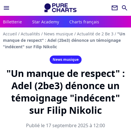
menu
newsletter
search
Billetterie
Star Academy
Charts français
Accueil
/
Actualités
/
News musique
/
Actualité de 2 Be 3
/
"Un
manque de respect" : Adel (2be3) dénonce un témoignage
"indécent" sur Filip Nikolic
News musique
"Un manque de respect" :
Adel (2be3) dénonce un
témoignage "indécent"
sur Filip Nikolic
Publié le 17 septembre 2025 à 12:00