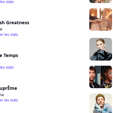
 les stats
sh Greatness
ee
ir les stats
Le Temps
 les stats
SuprÊme
ha
ir les stats