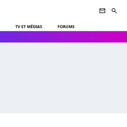
newsletter
search
TV ET MÉDIAS
FORUMS