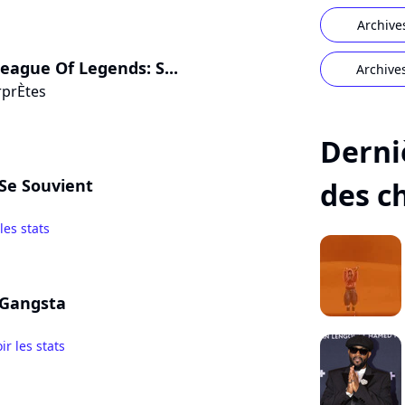
Archive
eague Of Legends: S...
Archive
rprÈtes
Derni
Se Souvient
des c
 les stats
 Gangsta
ir les stats