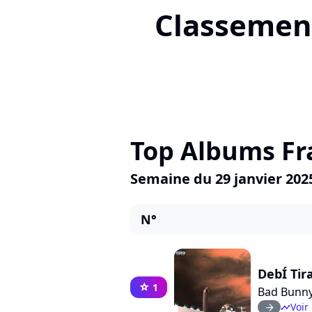
Classement
Top Albums Fr
Semaine du 29 janvier 202
N°
DebÍ Tir
1
star
Bad Bunn
Voir 
arrow_right
timeline