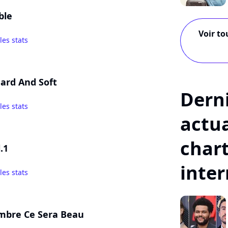
ble
Voir to
 les stats
ard And Soft
Dern
 les stats
actua
char
.1
inte
 les stats
mbre Ce Sera Beau