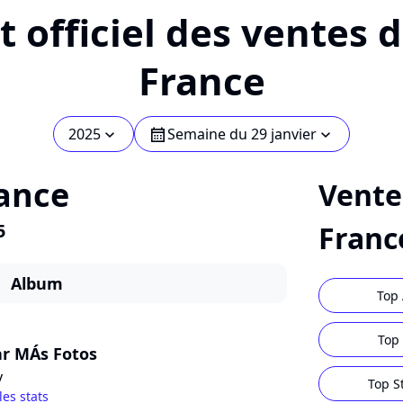
 officiel des ventes 
France
2025
Semaine du 29 janvier
chevron_bot
calendar
chevron_bot
ance
Vente
5
Franc
Album
Top 
Top 
ar MÁs Fotos
y
Top S
les stats