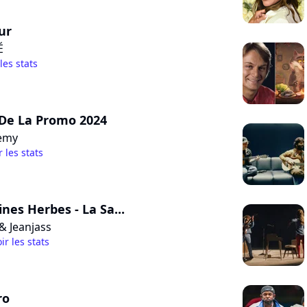
ur
É
 les stats
De La Promo 2024
emy
r les stats
nes Herbes - La Sa...
& Jeanjass
ir les stats
ro