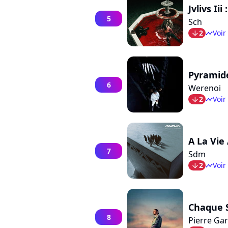
Jvlivs Ii
5
Sch
2
Voir
arrow_bot
timeline
Pyramid
6
Werenoi
2
Voir
arrow_bot
timeline
A La Vie
7
Sdm
2
Voir
arrow_bot
timeline
Chaque 
8
Pierre Gar