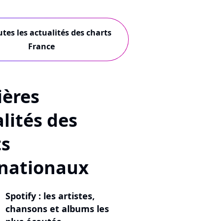
utes les actualités des charts
France
ières
lités des
ts
rnationaux
Spotify : les artistes,
chansons et albums les