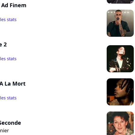
i : Ad Finem
 les stats
e 2
 les stats
 A La Mort
 les stats
Seconde
nier