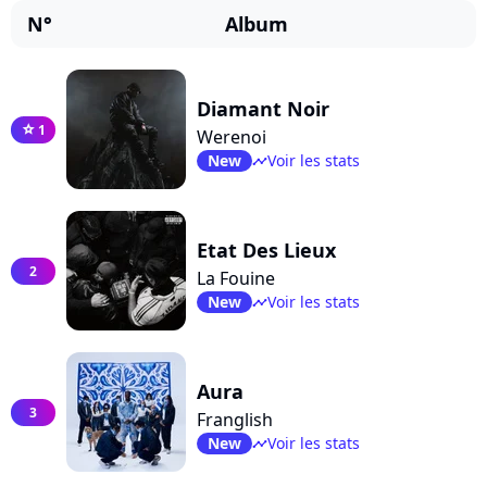
N°
Album
Diamant Noir
1
star
Werenoi
New
Voir les stats
timeline
Etat Des Lieux
2
La Fouine
New
Voir les stats
timeline
Aura
3
Franglish
New
Voir les stats
timeline