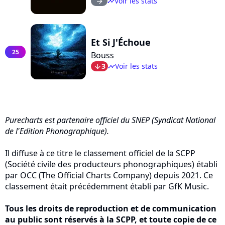
Voir les stats
arrow_right
timeline
Et Si J'Échoue
25
Bouss
3
Voir les stats
arrow_bot
timeline
Purecharts est partenaire officiel du SNEP (Syndicat National
de l'Edition Phonographique).
Il diffuse à ce titre le classement officiel de la SCPP
(Société civile des producteurs phonographiques) établi
par OCC (The Official Charts Company) depuis 2021. Ce
classement était précédemment établi par GfK Music.
Tous les droits de reproduction et de communication
au public sont réservés à la SCPP, et toute copie de ce