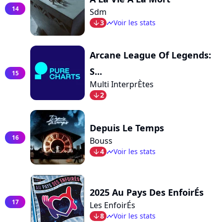
14
Sdm
3
Voir les stats
arrow_bot
timeline
Arcane League Of Legends:
S...
15
Multi InterprÈtes
2
arrow_bot
Depuis Le Temps
16
Bouss
4
Voir les stats
arrow_bot
timeline
2025 Au Pays Des EnfoirÉs
17
Les EnfoirÉs
8
Voir les stats
arrow_bot
timeline