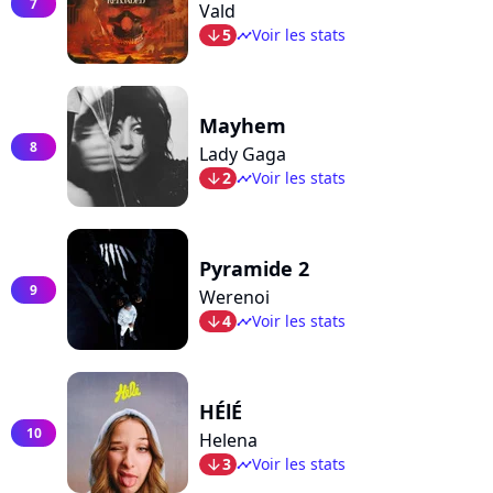
7
Vald
5
Voir les stats
arrow_bot
timeline
Mayhem
8
Lady Gaga
2
Voir les stats
arrow_bot
timeline
Pyramide 2
9
Werenoi
4
Voir les stats
arrow_bot
timeline
HÉlÉ
10
Helena
3
Voir les stats
arrow_bot
timeline