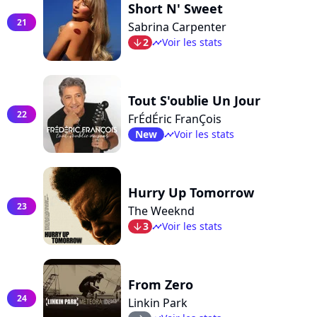
Short N' Sweet
21
Sabrina Carpenter
2
Voir les stats
arrow_bot
timeline
Tout S'oublie Un Jour
22
FrÉdÉric FranÇois
New
Voir les stats
timeline
Hurry Up Tomorrow
23
The Weeknd
3
Voir les stats
arrow_bot
timeline
From Zero
24
Linkin Park