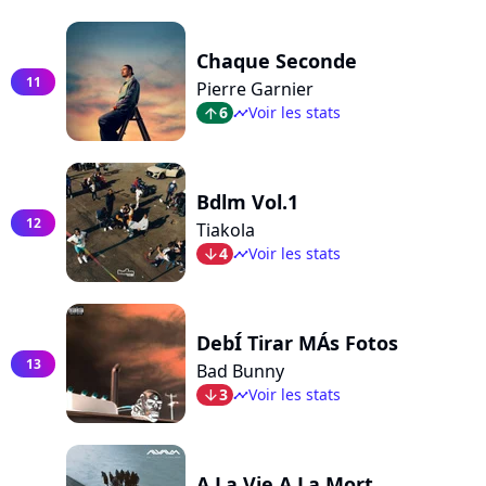
Chaque Seconde
11
Pierre Garnier
6
Voir les stats
arrow_top
timeline
Bdlm Vol.1
12
Tiakola
4
Voir les stats
arrow_bot
timeline
DebÍ Tirar MÁs Fotos
13
Bad Bunny
3
Voir les stats
arrow_bot
timeline
A La Vie A La Mort