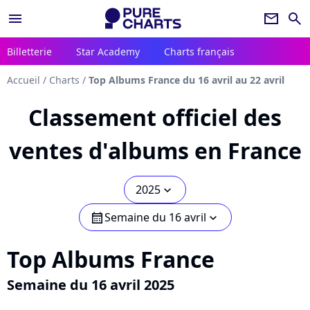
menu
newsletter
search
Billetterie
Star Academy
Charts français
Accueil
/
Charts
/
Top Albums France du 16 avril au 22 avril
Classement officiel des
ventes d'albums en France
2025
chevron_bot
Semaine du 16 avril
calendar
chevron_bot
Top Albums France
Semaine du 16 avril 2025