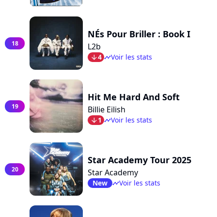
NÉs Pour Briller : Book I
18
L2b
4
Voir les stats
arrow_bot
timeline
Hit Me Hard And Soft
19
Billie Eilish
1
Voir les stats
arrow_bot
timeline
Star Academy Tour 2025
20
Star Academy
New
Voir les stats
timeline