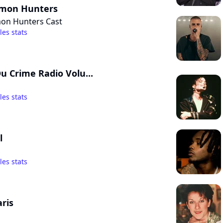
mon Hunters
on Hunters Cast
 les stats
Du Crime Radio Volu...
 les stats
l
 les stats
aris