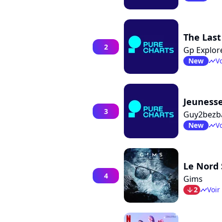
The Last
2
Gp Explor
New
Vo
timeline
Jeuness
3
Guy2bezb
New
Vo
timeline
Le Nord S
4
Gims
2
Voir
arrow_bot
timeline