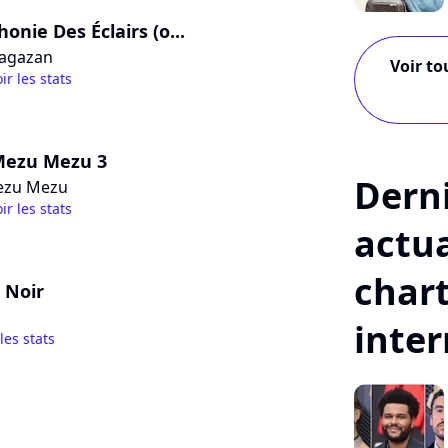
onie Des Éclairs (o...
Sagazan
Voir to
ir les stats
Mezu Mezu 3
Dern
ezu Mezu
ir les stats
actua
char
 Noir
inte
 les stats