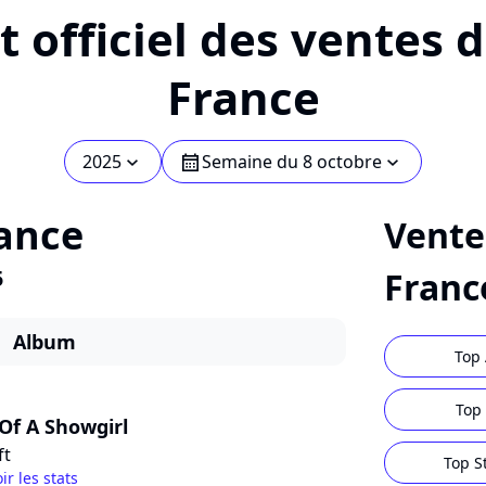
 officiel des ventes 
France
2025
Semaine du 8 octobre
chevron_bot
calendar
chevron_bot
ance
Vente
5
Franc
Album
Top 
Top 
 Of A Showgirl
ft
Top S
ir les stats