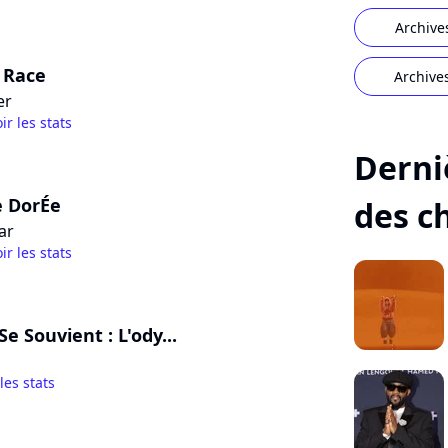
Archive
 Race
Archive
er
ir les stats
Derni
e DorÉe
des c
ar
ir les stats
e Souvient : L'ody...
 les stats