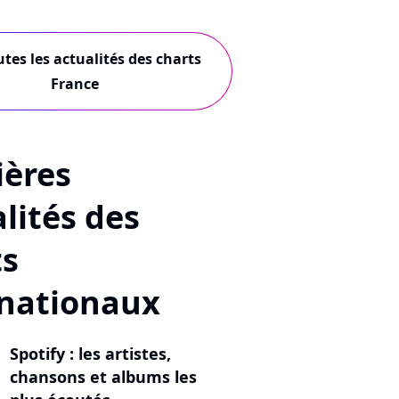
utes les actualités des charts
France
ières
lités des
ts
rnationaux
Spotify : les artistes,
chansons et albums les