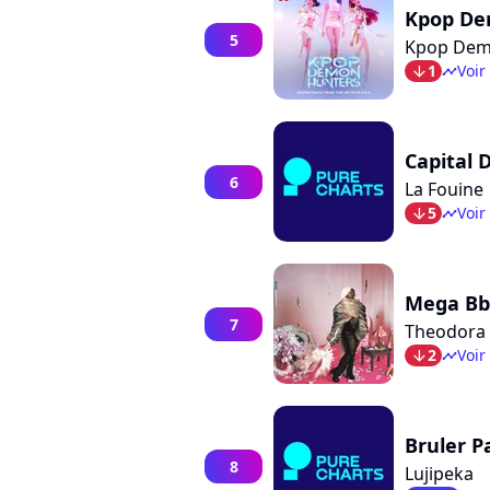
Kpop De
5
Kpop Dem
1
Voir
arrow_bot
timeline
Capital 
6
La Fouine
5
Voir
arrow_bot
timeline
Mega Bb
7
Theodora
2
Voir
arrow_bot
timeline
Bruler P
8
Lujipeka