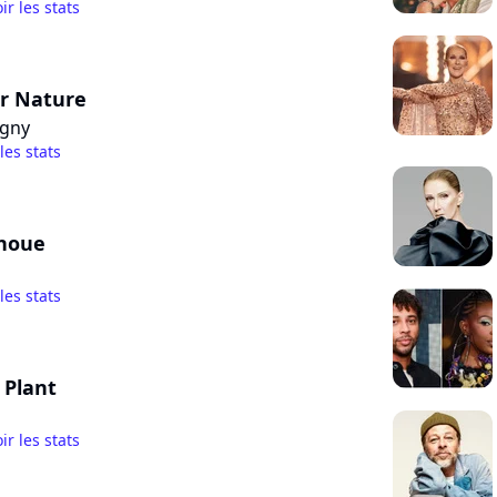
ir les stats
r Nature
agny
 les stats
choue
 les stats
 Plant
ir les stats