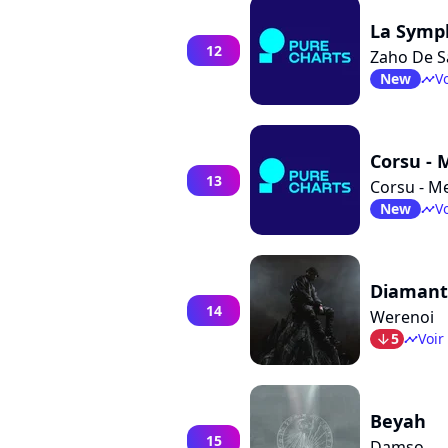
La Symph
12
Zaho De 
New
Vo
timeline
Corsu - 
13
Corsu - M
New
Vo
timeline
Diamant
14
Werenoi
5
Voir
arrow_bot
timeline
Beyah
15
Damso