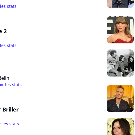
 les stats
e 2
 les stats
elin
ir les stats
 Briller
r les stats