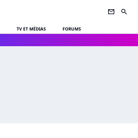
newsletter
search
TV ET MÉDIAS
FORUMS