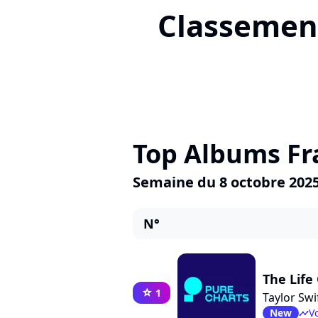
Classement
Top Albums Fr
Semaine du 8 octobre 202
N°
The Life
1
star
Taylor Swi
New
Vo
timeline