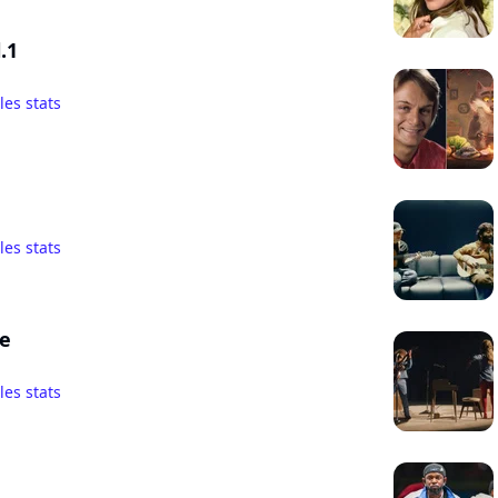
.1
 les stats
 les stats
ie
 les stats