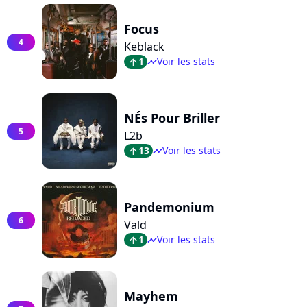
Focus
4
Keblack
1
Voir les stats
arrow_top
timeline
NÉs Pour Briller
5
L2b
13
Voir les stats
arrow_top
timeline
Pandemonium
6
Vald
1
Voir les stats
arrow_top
timeline
Mayhem