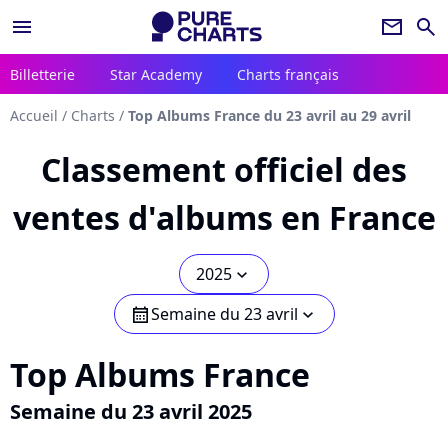
menu
newsletter
search
Billetterie
Star Academy
Charts français
Accueil
/
Charts
/
Top Albums France du 23 avril au 29 avril
Classement officiel des
ventes d'albums en France
2025
chevron_bot
Semaine du 23 avril
calendar
chevron_bot
Top Albums France
Semaine du 23 avril 2025