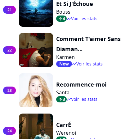
Et Si J'Échoue
21
Bouss
4
Voir les stats
arrow_top
timeline
Comment T'aimer Sans
Diaman...
22
Karmen
New
Voir les stats
timeline
Recommence-moi
23
Santa
3
Voir les stats
arrow_top
timeline
CarrÉ
24
Werenoi