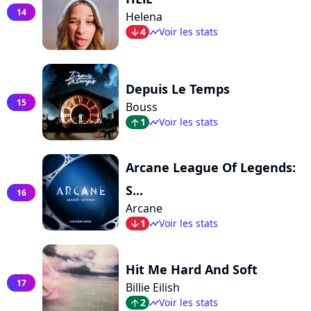
14
Helena
4
Voir les stats
arrow_bot
timeline
Depuis Le Temps
15
Bouss
1
Voir les stats
arrow_top
timeline
Arcane League Of Legends:
S...
16
Arcane
1
Voir les stats
arrow_bot
timeline
Hit Me Hard And Soft
17
Billie Eilish
2
Voir les stats
arrow_top
timeline