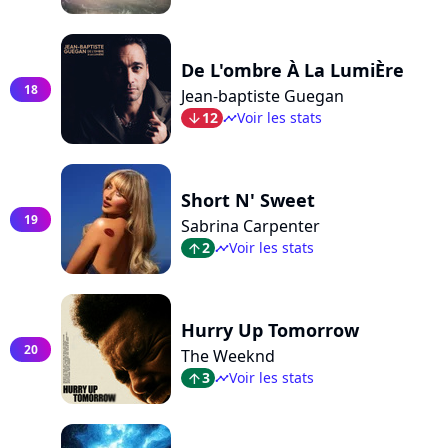
De L'ombre À La LumiÈre
18
Jean-baptiste Guegan
12
Voir les stats
arrow_bot
timeline
Short N' Sweet
19
Sabrina Carpenter
2
Voir les stats
arrow_top
timeline
Hurry Up Tomorrow
20
The Weeknd
3
Voir les stats
arrow_top
timeline