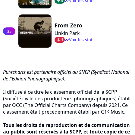
3
Voir les stats
arrow_top
timeline
From Zero
25
Linkin Park
1
Voir les stats
arrow_bot
timeline
Purecharts est partenaire officiel du SNEP (Syndicat National
de l'Edition Phonographique).
Il diffuse à ce titre le classement officiel de la SCPP
(Société civile des producteurs phonographiques) établi
par OCC (The Official Charts Company) depuis 2021. Ce
classement était précédemment établi par GfK Music.
Tous les droits de reproduction et de communication
au public sont réservés à la SCPP, et toute copie de ce