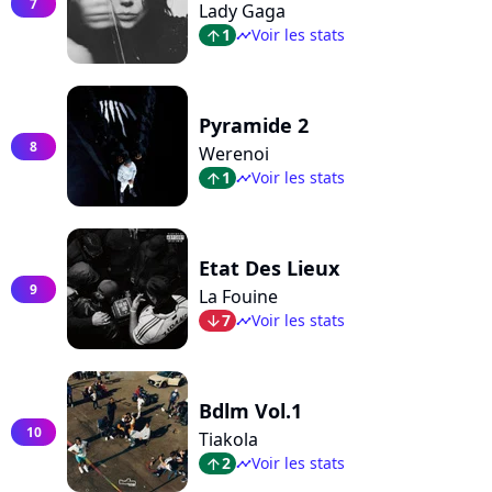
7
Lady Gaga
1
Voir les stats
arrow_top
timeline
Pyramide 2
8
Werenoi
1
Voir les stats
arrow_top
timeline
Etat Des Lieux
9
La Fouine
7
Voir les stats
arrow_bot
timeline
Bdlm Vol.1
10
Tiakola
2
Voir les stats
arrow_top
timeline