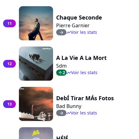
Chaque Seconde
11
Pierre Garnier
Voir les stats
arrow_right
timeline
A La Vie A La Mort
12
Sdm
2
Voir les stats
arrow_top
timeline
DebÍ Tirar MÁs Fotos
13
Bad Bunny
Voir les stats
arrow_right
timeline
HÉlÉ