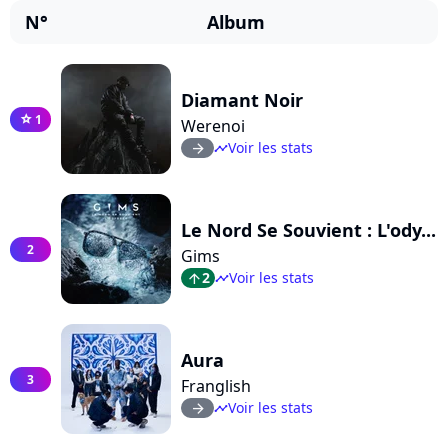
N°
Album
Diamant Noir
1
star
Werenoi
Voir les stats
arrow_right
timeline
Le Nord Se Souvient : L'ody...
2
Gims
2
Voir les stats
arrow_top
timeline
Aura
3
Franglish
Voir les stats
arrow_right
timeline