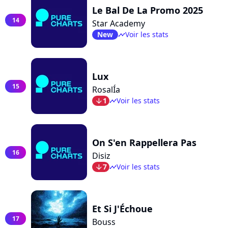
Le Bal De La Promo 2025
14
Star Academy
New
Voir les stats
timeline
Lux
15
RosalÍa
1
Voir les stats
arrow_bot
timeline
On S'en Rappellera Pas
16
Disiz
7
Voir les stats
arrow_bot
timeline
Et Si J'Échoue
17
Bouss