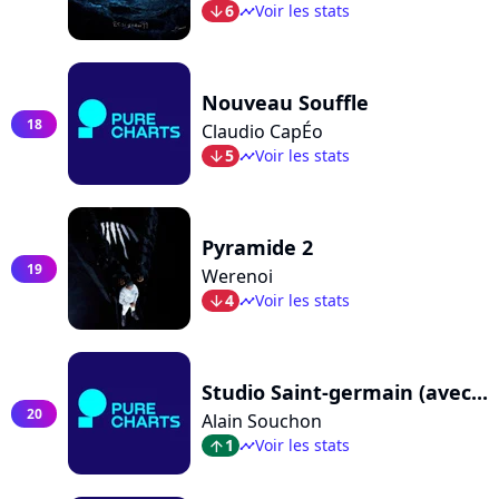
6
Voir les stats
arrow_bot
timeline
Nouveau Souffle
18
Claudio CapÉo
5
Voir les stats
arrow_bot
timeline
Pyramide 2
19
Werenoi
4
Voir les stats
arrow_bot
timeline
Studio Saint-germain (avec...
20
Alain Souchon
1
Voir les stats
arrow_top
timeline