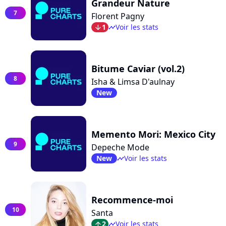
Grandeur Nature
7
Florent Pagny
1
Voir les stats
arrow_bot
timeline
Bitume Caviar (vol.2)
8
Isha & Limsa D'aulnay
New
Memento Mori: Mexico City
9
Depeche Mode
New
Voir les stats
timeline
Recommence-moi
10
Santa
2
Voir les stats
arrow_top
timeline