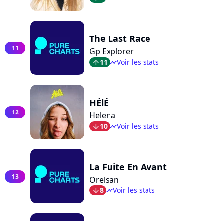
The Last Race
11
Gp Explorer
11
Voir les stats
arrow_top
timeline
HÉlÉ
12
Helena
10
Voir les stats
arrow_bot
timeline
La Fuite En Avant
13
Orelsan
8
Voir les stats
arrow_bot
timeline