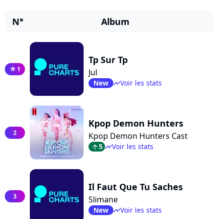
N°
Album
Tp Sur Tp
1
star
Jul
New
Voir les stats
timeline
Kpop Demon Hunters
2
Kpop Demon Hunters Cast
5
Voir les stats
arrow_top
timeline
Il Faut Que Tu Saches
3
Slimane
New
Voir les stats
timeline