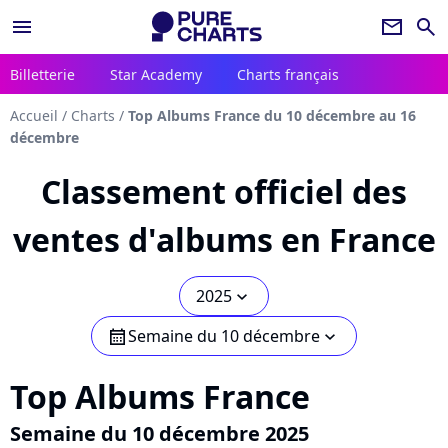
menu
newsletter
search
Billetterie
Star Academy
Charts français
Accueil
/
Charts
/
Top Albums France du 10 décembre au 16
décembre
Classement officiel des
ventes d'albums en France
2025
chevron_bot
Semaine du 10 décembre
calendar
chevron_bot
Top Albums France
Semaine du 10 décembre 2025