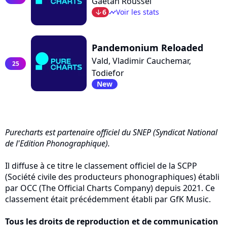
Gaetan Roussel
6
Voir les stats
arrow_bot
timeline
Pandemonium Reloaded
Vald, Vladimir Cauchemar,
25
Todiefor
New
Purecharts est partenaire officiel du SNEP (Syndicat National
de l'Edition Phonographique).
Il diffuse à ce titre le classement officiel de la SCPP
(Société civile des producteurs phonographiques) établi
par OCC (The Official Charts Company) depuis 2021. Ce
classement était précédemment établi par GfK Music.
Tous les droits de reproduction et de communication