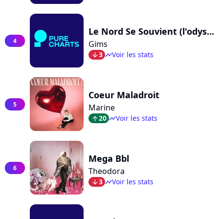
Le Nord Se Souvient (l'odys...
4
Gims
3
Voir les stats
arrow_bot
timeline
Coeur Maladroit
5
Marine
20
Voir les stats
arrow_top
timeline
Mega Bbl
6
Theodora
3
Voir les stats
arrow_bot
timeline