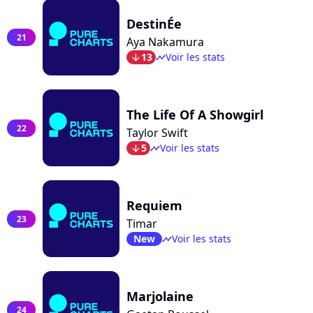
DestinÉe
21
Aya Nakamura
13
Voir les stats
arrow_bot
timeline
The Life Of A Showgirl
22
Taylor Swift
5
Voir les stats
arrow_bot
timeline
Requiem
23
Timar
New
Voir les stats
timeline
Marjolaine
24