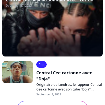
December 27, 2022
Clip
Central Cee cartonne avec
"Doja"
Originaire de Londres, le rappeur Central
Cee cartonne avec son tube "Doja".
Racontant l'attirance sexuelle de l'artiste
September 1, 2022
pour Doja Cat, le titre est actuellement...