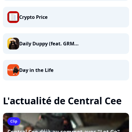
Crypto Price
Daily Duppy (feat. GRM...
Day in the Life
L'actualité de Central Cee
Clip
Central Cee déjà au sommet avec "Let Go"