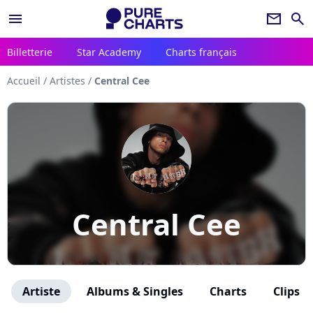
menu
newsletter
search
Billetterie
Star Academy
Charts français
Accueil
/
Artistes
/
Central Cee
Central Cee
Artiste
Albums & Singles
Charts
Clips