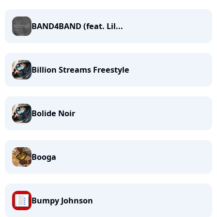
BAND4BAND (feat. Lil...
Billion Streams Freestyle
Bolide Noir
Booga
Bumpy Johnson