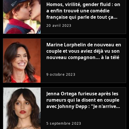
Homos, virilité, gender fluid : on
a enfin trouvé une comédie
française qui parle de tout ça
sans être super ringarde
20 avril 2023
Marine Lorphelin de nouveau en
couple et vous aviez déjà vu son
nouveau compagnon... à la télé
9 octobre 2023
Jenna Ortega furieuse après les
rumeurs qui la disent en couple
avec Johnny Depp : "Je n'arrive
même pas..."
5 septembre 2023