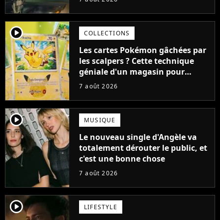
cause de son acteur
player2
COLLECTIONS
Les cartes Pokémon gâchées par
les scalpers ? Cette technique
géniale d'un magasin pour
ruiner les revendeurs
7 août 2026
player2
MUSIQUE
Le nouveau single d'Angèle va
totalement dérouter le public, et
c'est une bonne chose
7 août 2026
player2
LIFESTYLE