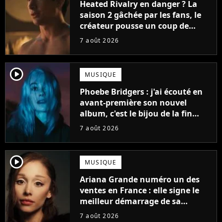
Heated Rivalry en danger ? La
saison 2 gâchée par les fans, le
créateur pousse un coup de
gueule
7 août 2026
player2
MUSIQUE
Phoebe Bridgers : j'ai écouté en
avant-première son nouvel
album, c'est le bijou de la fin
d'été
7 août 2026
player2
MUSIQUE
Ariana Grande numéro un des
ventes en France : elle signe le
meilleur démarrage de sa
carrière avec son album Petal
7 août 2026