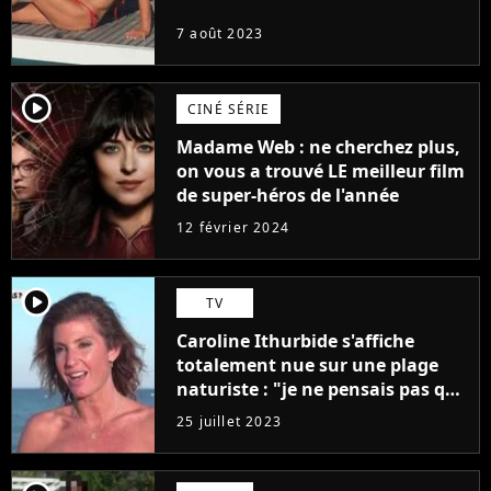
7 août 2023
player2
CINÉ SÉRIE
Madame Web : ne cherchez plus,
on vous a trouvé LE meilleur film
de super-héros de l'année
12 février 2024
player2
TV
Caroline Ithurbide s'affiche
totalement nue sur une plage
naturiste : "je ne pensais pas que
j'arriverais à le faire..."
25 juillet 2023