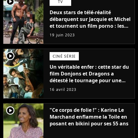
player2
TV
Deux stars de télé-réalité
débarquent sur Jacquie et Michel
et tournent un film porno : les
premières images du tournage
19 juin 2023
(exclu)
player2
CINÉ SÉRIE
Un véritable enfer : cette star du
film Donjons et Dragons a
détesté le tournage pour une
raison très spéciale
16 avril 2023
player2
"Ce corps de folie !" : Karine Le
Marchand enflamme la Toile en
posant en bikini pour ses 55 ans