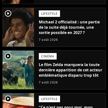
player2
LIFESTYLE
Michael 2 officialisé : une partie
de la suite déjà tournée, une
sortie possible en 2027 ?
7 août 2026
player2
CINÉMA
Le film Zelda marquera la toute
dernière apparition de cet acteur
emblématique disparu trop tôt
7 août 2026
player2
LIFESTYLE
"Ce n'est pas pour moi, mon