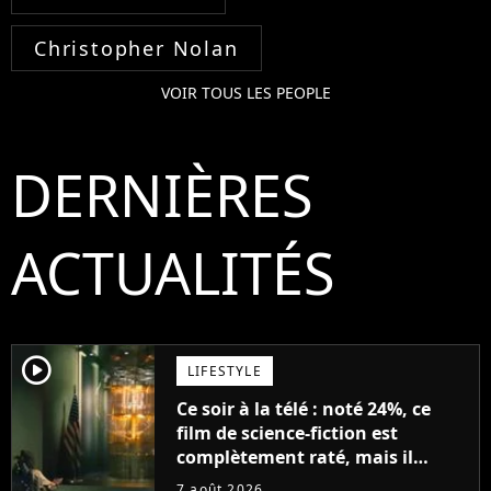
Christopher Nolan
VOIR TOUS LES PEOPLE
DERNIÈRES
ACTUALITÉS
player2
LIFESTYLE
Ce soir à la télé : noté 24%, ce
film de science-fiction est
complètement raté, mais il
aurait pu être encore pire à
7 août 2026