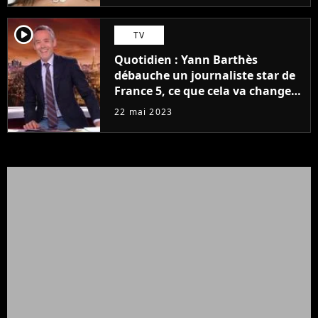
player2
TV
Quotidien : Yann Barthès
débauche un journaliste star de
France 5, ce que cela va changer
à la rentrée
22 mai 2023