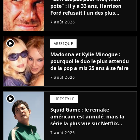
pote" : il y a 33 ans, Harrison
Ford refusait l'un des plus
grands succès de tous les temps
7 août 2026
player2
MUSIQUE
Madonna et Kylie Minogue :
pourquoi le duo le plus attendu
de la pop a mis 25 ans à se faire
7 août 2026
player2
LIFESTYLE
Squid Game : le remake
américain est annulé, mais la
série la plus vue sur Netflix
pourrait avoir une version
7 août 2026
française