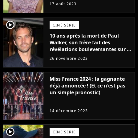
17 août 2023
player2
CINÉ SÉRIE
10 ans après la mort de Paul
Walker, son frère fait des
révélations bouleversantes sur la
réaction des acteurs de Fast and
26 novembre 2023
Furious
Miss France 2024 : la gagnante
déjà annoncée ! (Et ce n'est pas
un simple pronostic)
14 décembre 2023
player2
CINÉ SÉRIE