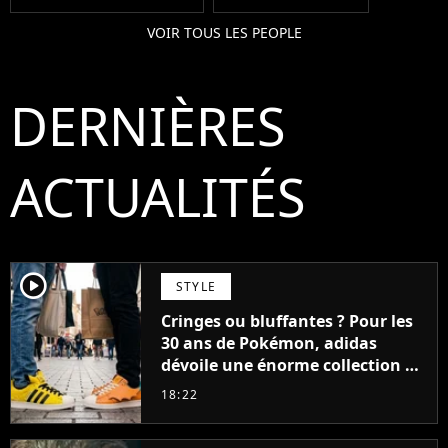
VOIR TOUS LES PEOPLE
DERNIÈRES
ACTUALITÉS
player2
STYLE
Cringes ou bluffantes ? Pour les
30 ans de Pokémon, adidas
dévoile une énorme collection de
sneakers et je ne sais pas quoi en
18:22
penser