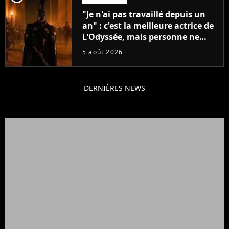
"Je n'ai pas travaillé depuis un
an" : c'est la meilleure actrice de
L'Odyssée, mais personne ne
veut lui donner de rôle au
5 août 2026
cinéma
DERNIÈRES NEWS