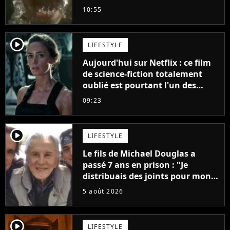
plus stupide de l'année"
10:55
player2
LIFESTYLE
Aujourd'hui sur Netflix : ce film
de science-fiction totalement
oublié est pourtant l'un des
meilleurs des années 2010
09:23
player2
LIFESTYLE
Le fils de Michael Douglas a
passé 7 ans en prison : "Je
distribuais des joints pour mon
père"
5 août 2026
player2
LIFESTYLE