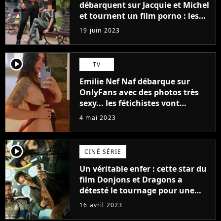
débarquent sur Jacquie et Michel
et tournent un film porno : les
premières images du tournage
19 juin 2023
(exclu)
player2
TV
Emilie Nef Naf débarque sur
OnlyFans avec des photos très
sexy... les fétichistes vont
prendre leur pied !
4 mai 2023
player2
CINÉ SÉRIE
Un véritable enfer : cette star du
film Donjons et Dragons a
détesté le tournage pour une
raison très spéciale
16 avril 2023