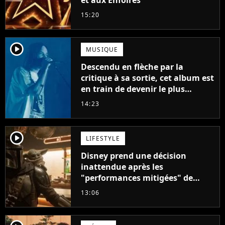
et aux Enfoirés
15:20
player2
MUSIQUE
Descendu en flèche par la
critique à sa sortie, cet album est
en train de devenir le plus
populaire de son auteur
14:23
player2
LIFESTYLE
Disney prend une décision
inattendue après les
"performances mitigées" de
Vaiana et The Mandalorian &
13:06
Grogu au box-office