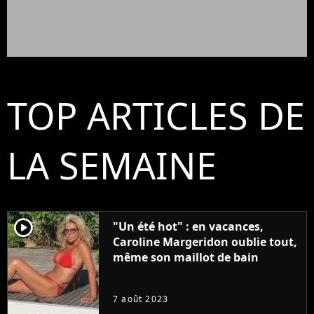
TOP ARTICLES DE
LA SEMAINE
player2
"Un été hot" : en vacances,
Caroline Margeridon oublie tout,
même son maillot de bain
7 août 2023