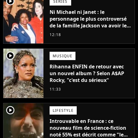
player2
SÉRIES
Ni Michael ni Janet : le
personnage le plus controversé
de la famille Jackson va avoir le
droit à sa propre série
12:18
player2
MUSIQUE
Rihanna ENFIN de retour avec
un nouvel album ? Selon A$AP
Rocky, "c'est du sérieux"
11:33
player2
LIFESTYLE
Introuvable en France : ce
nouveau film de science-fiction
noté 55% est décrit comme "le