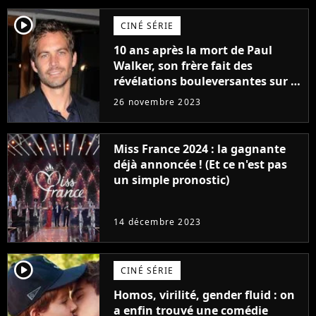
player2
CINÉ SÉRIE
10 ans après la mort de Paul
Walker, son frère fait des
révélations bouleversantes sur la
réaction des acteurs de Fast and
26 novembre 2023
Furious
Miss France 2024 : la gagnante
déjà annoncée ! (Et ce n'est pas
un simple pronostic)
14 décembre 2023
player2
CINÉ SÉRIE
Homos, virilité, gender fluid : on
a enfin trouvé une comédie