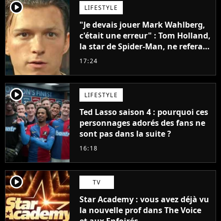
player2
LIFESTYLE
"Je devais jouer Mark Wahlberg,
c'était une erreur" : Tom Holland,
la star de Spider-Man, ne referait
pas ce blockbuster
17:24
player2
LIFESTYLE
Ted Lasso saison 4 : pourquoi ces
personnages adorés des fans ne
sont pas dans la suite ?
16:18
player2
TV
Star Academy : vous avez déjà vu
la nouvelle prof dans The Voice