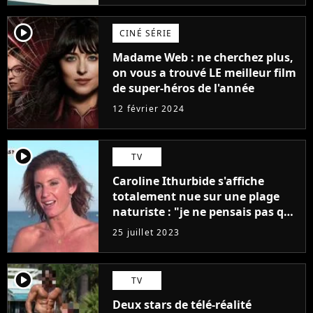
player2
CINÉ SÉRIE
Madame Web : ne cherchez plus,
on vous a trouvé LE meilleur film
de super-héros de l'année
12 février 2024
player2
TV
Caroline Ithurbide s'affiche
totalement nue sur une plage
naturiste : "je ne pensais pas que
j'arriverais à le faire..."
25 juillet 2023
player2
TV
Deux stars de télé-réalité