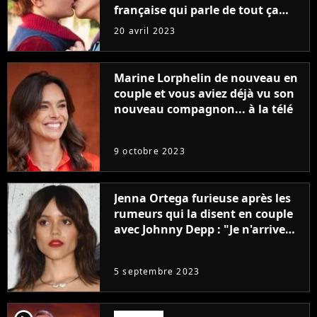
française qui parle de tout ça
sans être super ringarde
20 avril 2023
Marine Lorphelin de nouveau en
couple et vous aviez déjà vu son
nouveau compagnon... à la télé
9 octobre 2023
Jenna Ortega furieuse après les
rumeurs qui la disent en couple
avec Johnny Depp : "Je n'arrive
même pas..."
5 septembre 2023