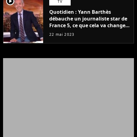
player2
TV
Quotidien : Yann Barthès
débauche un journaliste star de
France 5, ce que cela va changer
à la rentrée
22 mai 2023