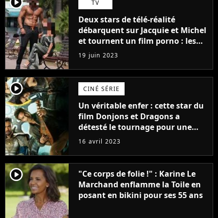
player2
TV
Deux stars de télé-réalité
débarquent sur Jacquie et Michel
et tournent un film porno : les
premières images du tournage
19 juin 2023
(exclu)
player2
CINÉ SÉRIE
Un véritable enfer : cette star du
film Donjons et Dragons a
détesté le tournage pour une
raison très spéciale
16 avril 2023
player2
"Ce corps de folie !" : Karine Le
Marchand enflamme la Toile en
posant en bikini pour ses 55 ans