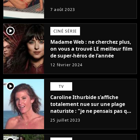
7 août 2023
player2
CINÉ SÉRIE
Madame Web : ne cherchez plus,
on vous a trouvé LE meilleur film
de super-héros de l'année
12 février 2024
player2
TV
Caroline Ithurbide s'affiche
totalement nue sur une plage
naturiste : "je ne pensais pas que
j'arriverais à le faire..."
25 juillet 2023