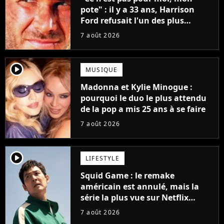
pote" : il y a 33 ans, Harrison
Ford refusait l'un des plus
grands succès de tous les temps
7 août 2026
player2
MUSIQUE
Madonna et Kylie Minogue :
pourquoi le duo le plus attendu
de la pop a mis 25 ans à se faire
7 août 2026
player2
LIFESTYLE
Squid Game : le remake
américain est annulé, mais la
série la plus vue sur Netflix
pourrait avoir une version
7 août 2026
française