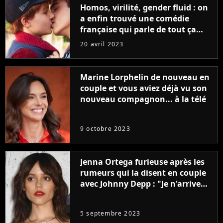
Homos, virilité, gender fluid : on
a enfin trouvé une comédie
française qui parle de tout ça
sans être super ringarde
20 avril 2023
Marine Lorphelin de nouveau en
couple et vous aviez déjà vu son
nouveau compagnon... à la télé
9 octobre 2023
Jenna Ortega furieuse après les
rumeurs qui la disent en couple
avec Johnny Depp : "Je n'arrive
même pas..."
5 septembre 2023