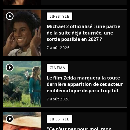
player2
LIFESTYLE
Michael 2 officialisé : une partie
de la suite déjà tournée, une
sortie possible en 2027 ?
7 août 2026
player2
CINÉMA
Le film Zelda marquera la toute
dernière apparition de cet acteur
emblématique disparu trop tôt
7 août 2026
player2
LIFESTYLE
"Ce n'est pas pour moi, mon