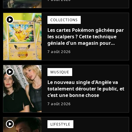
cause de son acteur
player2
COLLECTIONS
Les cartes Pokémon gâchées par
les scalpers ? Cette technique
géniale d'un magasin pour
ruiner les revendeurs
7 août 2026
player2
MUSIQUE
Le nouveau single d'Angèle va
totalement dérouter le public, et
c'est une bonne chose
7 août 2026
player2
LIFESTYLE