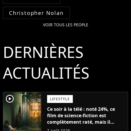
Christopher Nolan
VOIR TOUS LES PEOPLE
DERNIÈRES
ACTUALITÉS
player2
LIFESTYLE
Ce soir à la télé : noté 24%, ce
film de science-fiction est
complètement raté, mais il
aurait pu être encore pire à
7 août 2026