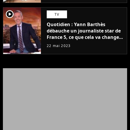
player2
TV
Quotidien : Yann Barthès
débauche un journaliste star de
France 5, ce que cela va changer
à la rentrée
22 mai 2023