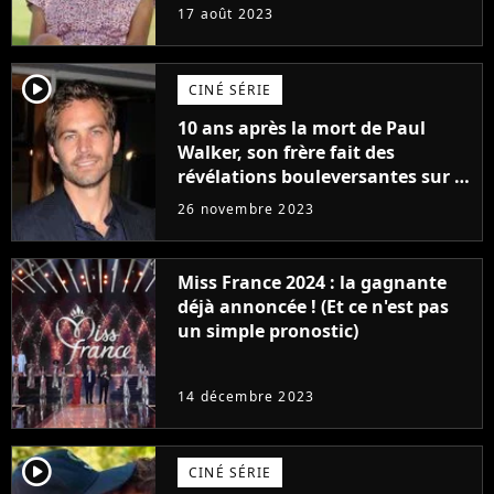
17 août 2023
player2
CINÉ SÉRIE
10 ans après la mort de Paul
Walker, son frère fait des
révélations bouleversantes sur la
réaction des acteurs de Fast and
26 novembre 2023
Furious
Miss France 2024 : la gagnante
déjà annoncée ! (Et ce n'est pas
un simple pronostic)
14 décembre 2023
player2
CINÉ SÉRIE