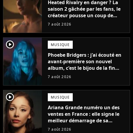
Heated Rivalry en danger ? La
saison 2 gâchée par les fans, le
créateur pousse un coup de
gueule
7 août 2026
player2
MUSIQUE
Phoebe Bridgers : j'ai écouté en
avant-première son nouvel
album, c'est le bijou de la fin
d'été
7 août 2026
player2
MUSIQUE
Ariana Grande numéro un des
ventes en France : elle signe le
meilleur démarrage de sa
carrière avec son album Petal
7 août 2026