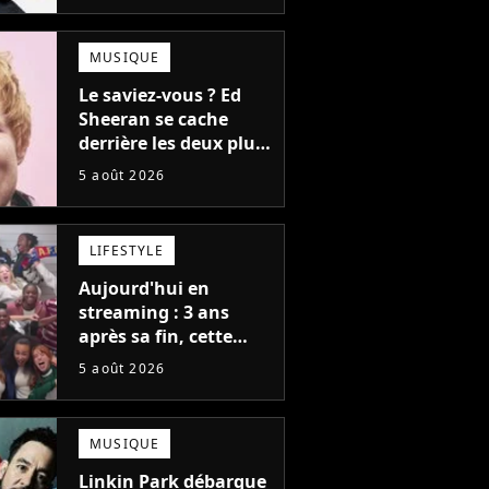
(et on ne parle pas du
bateau)
MUSIQUE
Le saviez-vous ? Ed
Sheeran se cache
derrière les deux plus
gros tubes du
5 août 2026
moment !
LIFESTYLE
Aujourd'hui en
streaming : 3 ans
après sa fin, cette
série aux 13 Emmy
5 août 2026
Awards revient avec
une suite...
totalement différente
MUSIQUE
Linkin Park débarque