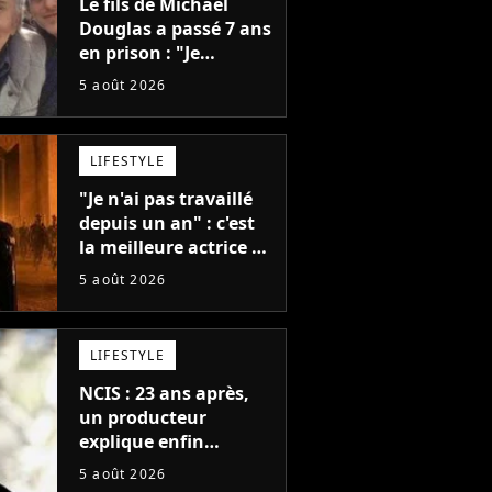
Le fils de Michael
Douglas a passé 7 ans
en prison : "Je
distribuais des joints
5 août 2026
pour mon père"
LIFESTYLE
"Je n'ai pas travaillé
depuis un an" : c'est
la meilleure actrice de
L'Odyssée, mais
5 août 2026
personne ne veut lui
donner de rôle au
cinéma
LIFESTYLE
NCIS : 23 ans après,
un producteur
explique enfin
l'origine de l'idée la
5 août 2026
plus culte de la série