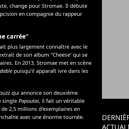
tiste, change pour Stromae. Il débute
uspcision en compagnie du rappeur
ne carrée"
ait plus largement connaître avec le
extrait de son album "Cheese' qui se
aires. En 2013,
Stromae met en scène
dable
puisqu'il apparaît ivre dans les
 buzz qui annonce son deuxième
e single
Papoutai
, il fait un véritable
s de 2,5 millions d'exemplaires en
DERNIÈ
 enchaîne avec une énorme tournée.
ACTUAL