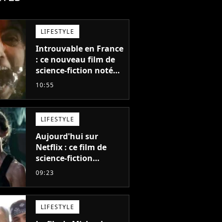
LIFESTYLE
Introuvable en France
: ce nouveau film de
science-fiction noté
55% est décrit comme
10:55
"le plus stupide de
l'année"
LIFESTYLE
Aujourd'hui sur
Netflix : ce film de
science-fiction
totalement oublié est
09:23
pourtant l'un des
meilleurs des années
2010
LIFESTYLE