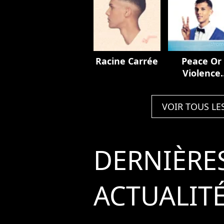
Racine Carrée
Peace Or
Violence
Remixes
VOIR TOUS LE
DERNIÈRE
ACTUALIT