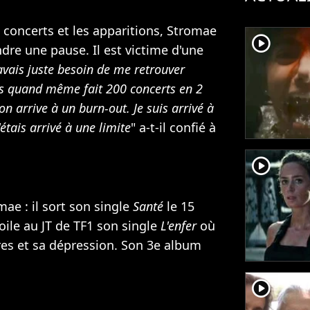
s concerts et les apparitions, Stromae
player2
endre une pause.
Il est victime d'une
'avais juste besoin de me retrouver
is quand même fait 200 concerts en 2
 on arrive à un burn-out. Je suis arrivé à
étais arrivé à une limite
" a-t-il confié à
player2
ae : il sort
son single
Santé
le 15
voile au JT de TF1 son single
L'enfer
où
res et sa dépression. Son 3e album
player2