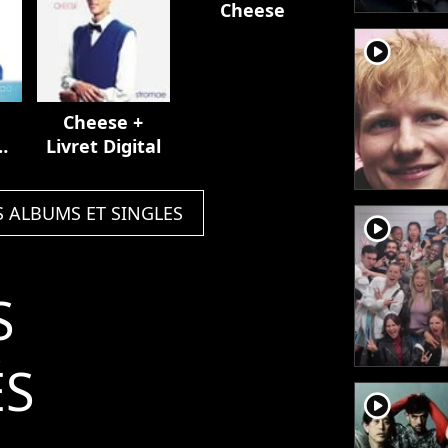
Cheese
player2
Cheese +
Livret Digital
S ALBUMS ET SINGLES
player2
S
ÉS
player2