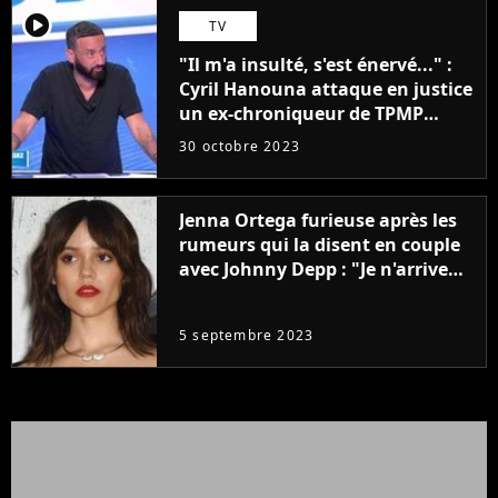
player2
TV
"Il m'a insulté, s'est énervé..." :
Cyril Hanouna attaque en justice
un ex-chroniqueur de TPMP
après de graves accusations
30 octobre 2023
Jenna Ortega furieuse après les
rumeurs qui la disent en couple
avec Johnny Depp : "Je n'arrive
même pas..."
5 septembre 2023