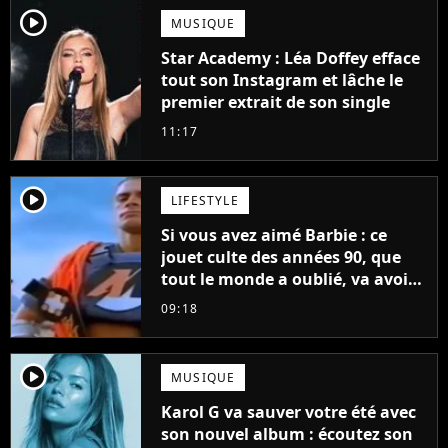
player2
MUSIQUE
Star Academy : Léa Doffey efface
tout son Instagram et lâche le
premier extrait de son single
11:17
player2
LIFESTYLE
Si vous avez aimé Barbie : ce
jouet culte des années 90, que
tout le monde a oublié, va avoir
un film
09:18
player2
MUSIQUE
Karol G va sauver votre été avec
son nouvel album : écoutez son