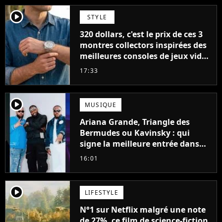
player2
STYLE
320 dollars, c'est le prix de ces 3
montres collectors inspirées des
meilleures consoles de jeux vidéo
des années 90
17:33
player2
MUSIQUE
Ariana Grande, Triangle des
Bermudes ou Kavinsky : qui
signe la meilleure entrée dans
les charts français cette semaine
16:01
?
player2
LIFESTYLE
N°1 sur Netflix malgré une note
de 27%, ce film de science-fiction