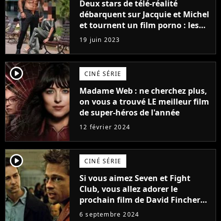
Deux stars de télé-réalité
débarquent sur Jacquie et Michel
et tournent un film porno : les
premières images du tournage
19 juin 2023
(exclu)
player2
CINÉ SÉRIE
Madame Web : ne cherchez plus,
on vous a trouvé LE meilleur film
de super-héros de l'année
12 février 2024
player2
CINÉ SÉRIE
Si vous aimez Seven et Fight
Club, vous allez adorer le
prochain film de David Fincher
avec lequel il se réinvente
6 septembre 2024