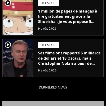
player2
LIFESTYLE
1 million de pages de mangas à
lire gratuitement grâce à la
Shueisha : je vous propose 5
mangas jamais sortis en France
9 août 2026
à découvrir absolument
player2
LIFESTYLE
Ses films ont rapporté 6 milliards
de dollars et 18 Oscars, mais
Christopher Nolan a peur de
tourner un genre de films très
9 août 2026
particulier
DERNIÈRES NEWS