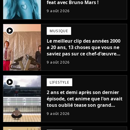
feat avec Bruno Mars !
9 août 2026
player2
MUSIQUE
Le meilleur clip des années 2000
a 20 ans, 13 choses que vous ne
saviez pas sur ce chef-d'œuvre
qui a révolutionné YouTube
9 août 2026
player2
LIFESTYLE
2 ans et demi après son dernier
épisode, cet anime que l'on avait
tous oublié tease son grand
retour
9 août 2026