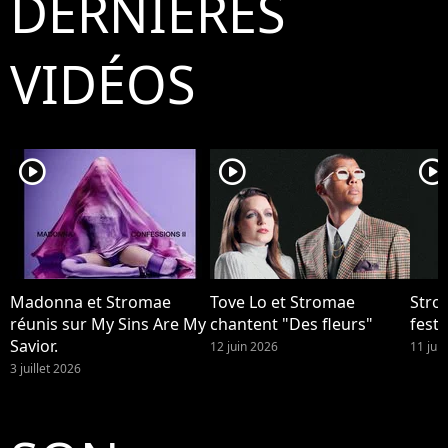
DERNIÈRES
VIDÉOS
player2
player2
player2
Madonna et Stromae
Tove Lo et Stromae
Stro
réunis sur My Sins Are My
chantent "Des fleurs"
festi
Savior.
12 juin 2026
11 jui
3 juillet 2026