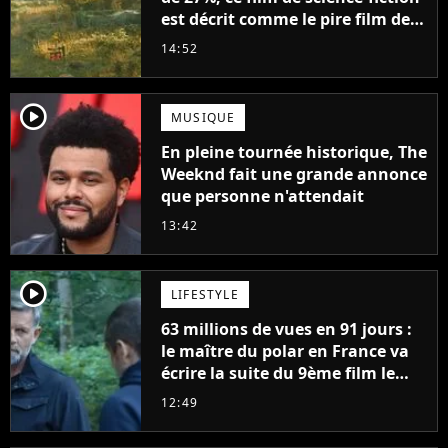
est décrit comme le pire film de
l'été 2026
14:52
player2
MUSIQUE
En pleine tournée historique, The
Weeknd fait une grande annonce
que personne n'attendait
13:42
player2
LIFESTYLE
63 millions de vues en 91 jours :
le maître du polar en France va
écrire la suite du 9ème film le
plus regardé sur Netflix
12:49