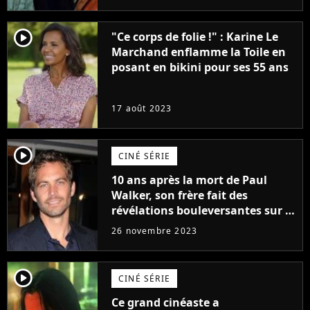
complètement
player2
"Ce corps de folie !" : Karine Le
Marchand enflamme la Toile en
posant en bikini pour ses 55 ans
17 août 2023
player2
CINÉ SÉRIE
10 ans après la mort de Paul
Walker, son frère fait des
révélations bouleversantes sur la
réaction des acteurs de Fast and
26 novembre 2023
Furious
player2
CINÉ SÉRIE
Ce grand cinéaste a