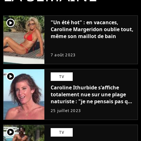
player2
"Un été hot" : en vacances,
Caroline Margeridon oublie tout,
même son maillot de bain
7 août 2023
player2
TV
Caroline Ithurbide s'affiche
totalement nue sur une plage
naturiste : "je ne pensais pas que
j'arriverais à le faire..."
25 juillet 2023
player2
TV