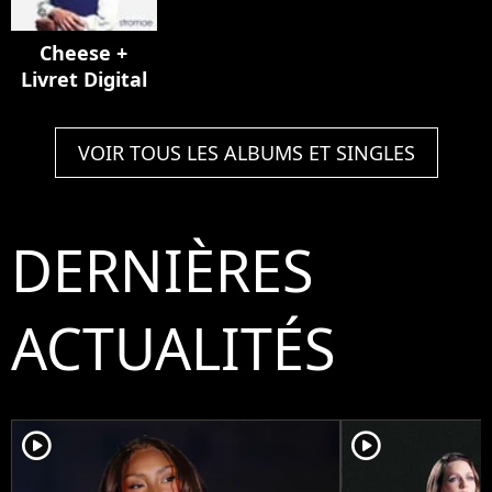
Cheese +
Livret Digital
VOIR TOUS LES ALBUMS ET SINGLES
DERNIÈRES
ACTUALITÉS
player2
player2