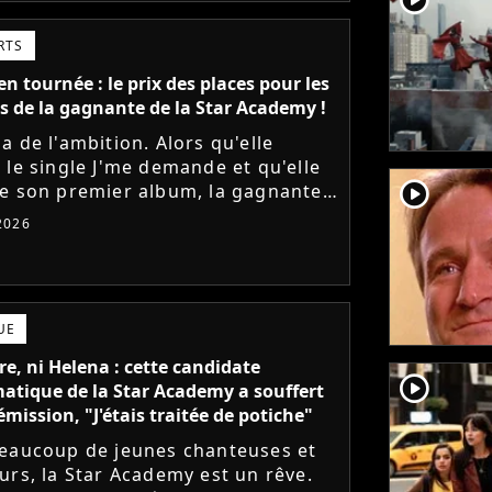
RTS
n tournée : le prix des places pour les
s de la gagnante de la Star Academy !
a de l'ambition. Alors qu'elle
 le single J'me demande et qu'elle
player2
e son premier album, la gagnante
dernière saison de la Star Academy
 2026
e les dates de sa...
UE
e, ni Helena : cette candidate
player2
tique de la Star Academy a souffert
émission, "J'étais traitée de potiche"
eaucoup de jeunes chanteuses et
urs, la Star Academy est un rêve.