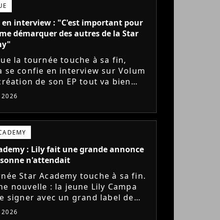
UE
 en interview : "C'est important pour
me démarquer des autres de la Star
my"
que la tournée touche à sa fin,
a se confie en interview sur Volum
 création de son EP tout va bien
s), son envie de gommer l'étiquette
t 2026
ademy, le jeu...
ACADEMY
ademy : Lily fait une grande annonce
sonne n'attendait
rnée Star Academy touche à sa fin.
ne nouvelle : la jeune Lily Campa
de signer avec un grand label de
e en France.
t 2026