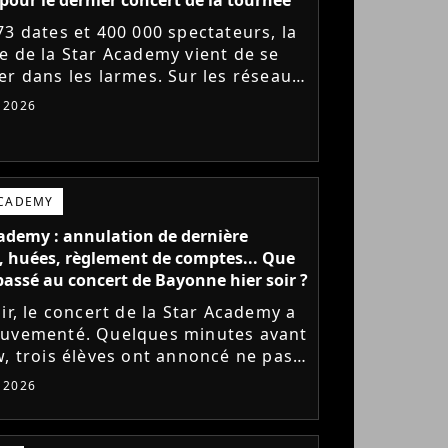
73 dates et 400 000 spectateurs, la
e de la Star Academy vient de se
er dans les larmes. Sur les réseaux
x, les élèves adressent un dernier
t 2026
e au public...
ACADEMY
ademy : annulation de dernière
 huées, règlement de comptes... Que
l passé au concert de Bayonne hier soir ?
ir, le concert de la Star Academy a
uvementé. Quelques minutes avant
w, trois élèves ont annoncé ne pas
r monter sur scène pour des
t 2026
 politiques. Leur...