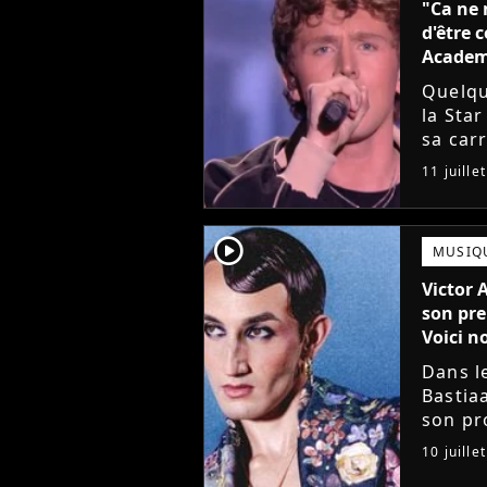
"Ca ne 
d'être 
Acade
Quelqu
la Sta
sa carr
chante
11 juille
son pre
player2
MUSIQ
Victor 
son pre
Voici no
Dans l
Bastia
son pro
avec l
10 juille
mieux. 