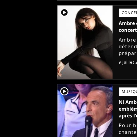
player2
CONCE
Ambre e
concert
Ambre 
défend
prépar
de la 
9 juillet
annonc
player2
MUSIQ
Ni Ambr
embléma
après l'
Pour b
chante