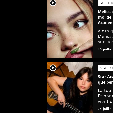
player2
MUSIQ
Melissa
moi de 
Acade
Alors 
Meliss
sur la
(j'croi
26 juille
Star Ac
player2
STAR 
Star Ac
que per
La tou
Et bon
vient 
musiqu
24 juille