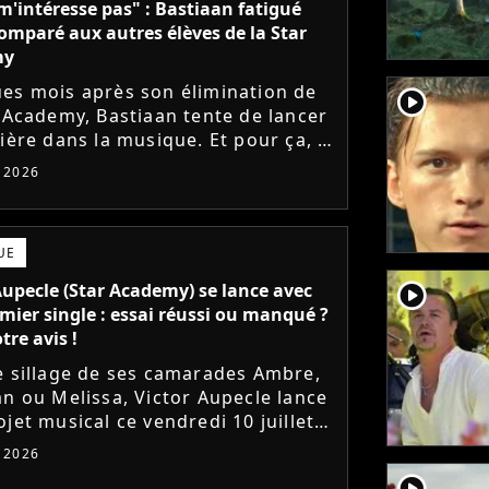
m'intéresse pas" : Bastiaan fatigué
comparé aux autres élèves de la Star
my
es mois après son élimination de
player2
r Academy, Bastiaan tente de lancer
ière dans la musique. Et pour ça, le
ur a récemment dévoilé "Château",
t 2026
mier single....
UE
player2
Aupecle (Star Academy) se lance avec
mier single : essai réussi ou manqué ?
tre avis !
e sillage de ses camarades Ambre,
an ou Melissa, Victor Aupecle lance
jet musical ce vendredi 10 juillet
a parution du single Je fais de mon
t 2026
Le demi-finaliste...
player2