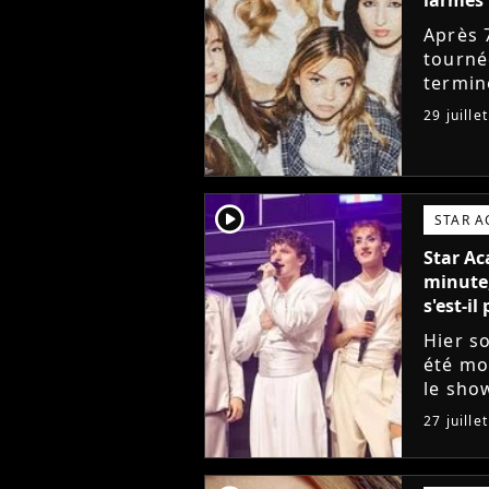
Après 
tourné
termin
sociau
29 juille
messag
player2
STAR 
Star Ac
minute,
s'est-i
Hier so
été mo
le sho
vouloi
27 juille
raisons