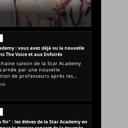
ademy : vous avez déjà vu la nouvelle
ns The Voice et aux Enfoirés
chaine saison de la Star Academy
ncarnée par une nouvelle
tion de professeurs après les
s annoncés de Michael Goldman,
026
Bernardoni et Marlène Schaff. La...
a fin" : les élèves de la Star Academy en
pour le dernier concert de la tournée