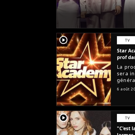
player2
TV
Star Ac
prof da
La pro
sera i
généra
départ
6 août 2
Lucie 
player2
TV
"C'est l
larmes 