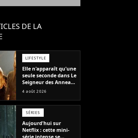
ICLES DE LA
E
LIFESTYLE
Elle n'apparaît qu'une
seule seconde dans Le
Seigneur des Anneaux
: avez-vous reconnu
4 août 2026
cette légende du
cinéma dans la saga ?
SÉRIES
Aujourd'hui sur
Netflix : cette mini-
série intense se