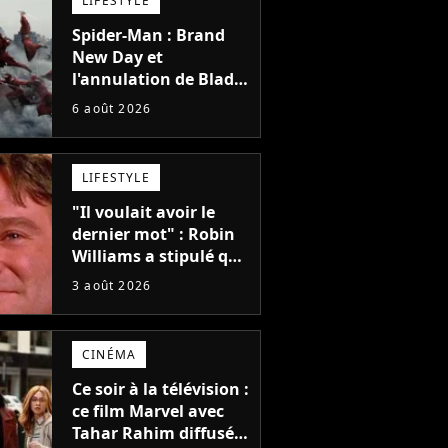
LIFESTYLE
Spider-Man : Brand
New Day et
l'annulation de Blade
montrent que Marvel
6 août 2026
n'est plus capable de
faire quoi que ce soit
de simple
LIFESTYLE
"Il voulait avoir le
dernier mot" : Robin
Williams a stipulé que
sa voix ne pourrait
3 août 2026
pas être utilisée avant
2039, pourtant Disney
possède des
CINÉMA
enregistrements
inédits
Ce soir à la télévision :
ce film Marvel avec
Tahar Rahim diffusé