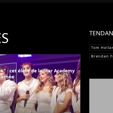
ÉS
TENDAN
Tom Holla
Brendan F
e" : cet élève de la Star Academy
tournée