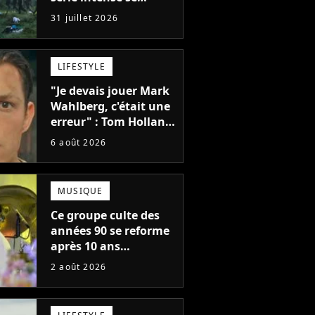
regarde en une seule
31 juillet 2026
après-midi
LIFESTYLE
"Je devais jouer Mark
Wahlberg, c'était une
erreur" : Tom Holland,
la star de Spider-Man,
6 août 2026
ne referait pas ce
blockbuster
MUSIQUE
Ce groupe culte des
années 90 se reforme
après 10 ans
d'absence et annonce
2 août 2026
des concerts