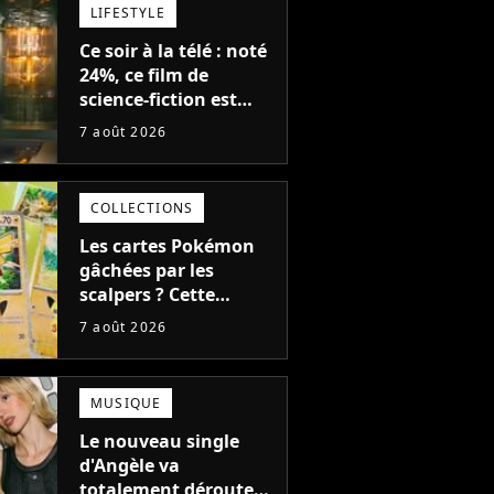
LIFESTYLE
Ce soir à la télé : noté
24%, ce film de
science-fiction est
complètement raté,
7 août 2026
mais il aurait pu être
encore pire à cause de
son acteur
COLLECTIONS
Les cartes Pokémon
gâchées par les
scalpers ? Cette
technique géniale
7 août 2026
d'un magasin pour
ruiner les revendeurs
MUSIQUE
Le nouveau single
d'Angèle va
totalement dérouter