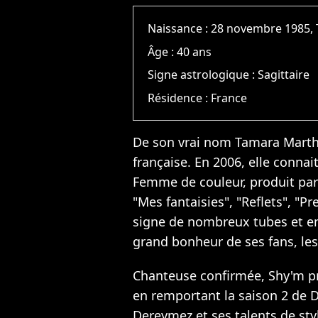
Naissance :
28 novembre 1985, 
Âge :
40 ans
Signe astrologique :
Sagittaire
Résidence :
France
De son vrai nom Tamara Marth
française. En 2006, elle conna
Femme de couleur, produit par
"Mes fantaisies", "Reflets", "P
signe de nombreux tubes et en
grand bonheur de ses fans, les
Chanteuse confirmée, Shy'm pr
en remportant la saison 2 de 
Dereymez et ses talents de sty