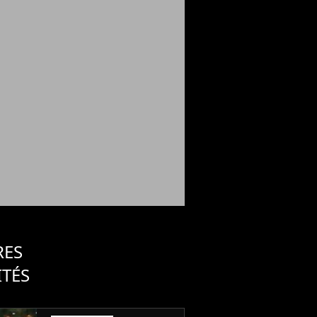
RES
ITÉS