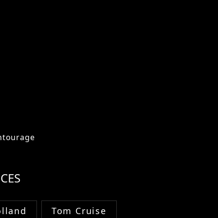
ntourage
CES
lland
Tom Cruise