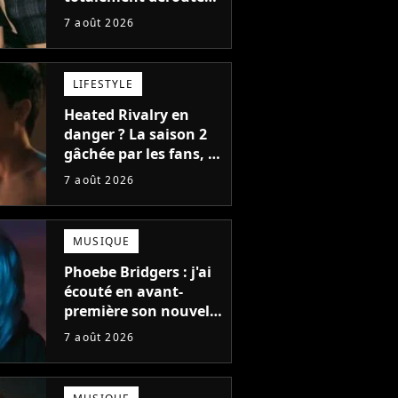
le public, et c'est une
7 août 2026
bonne chose
LIFESTYLE
Heated Rivalry en
danger ? La saison 2
gâchée par les fans, le
créateur pousse un
7 août 2026
coup de gueule
MUSIQUE
Phoebe Bridgers : j'ai
écouté en avant-
première son nouvel
album, c'est le bijou
7 août 2026
de la fin d'été