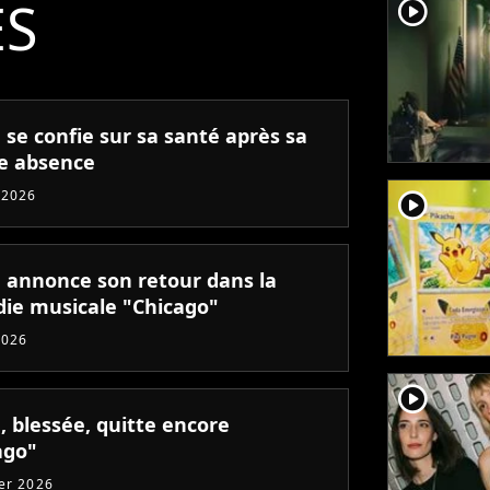
ÉS
player2
 se confie sur sa santé après sa
e absence
 2026
player2
 annonce son retour dans la
ie musicale "Chicago"
2026
player2
, blessée, quitte encore
ago"
ier 2026