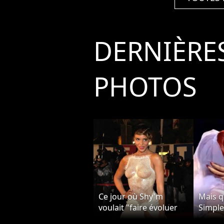
DERNIÈRE
PHOTOS
Ce jour où Shy'm
Mais q
voulait "faire évoluer
Simple
les mentalités" en...
simple