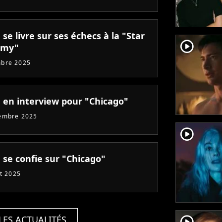
se livre sur ses échecs à la "Star
player2
emy"
mbre 2025
 en interview pour "Chicago"
embre 2025
player2
 se confie sur "Chicago"
et 2025
player2
LES ACTUALITÉS