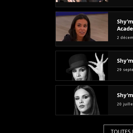
Shy'm 
Acad
2 déce
Shy'm
29 sept
Shy'm
20 juill
TOUTES 