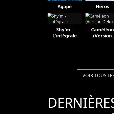
Agapé
Héros
Shy'm -
Caméléon
L'intégrale
(Version
Deluxe)
VOIR TOUS LE
DERNIÈRE