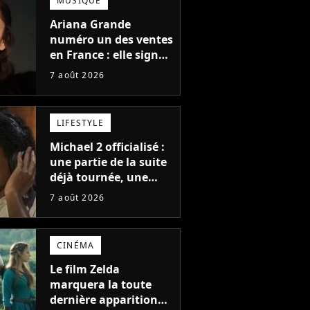
MUSIQUE
Ariana Grande
numéro un des ventes
en France : elle signe
le meilleur démarrage
7 août 2026
de sa carrière avec
son album Petal
LIFESTYLE
Michael 2 officialisé :
une partie de la suite
déjà tournée, une
sortie possible en
7 août 2026
2027 ?
CINÉMA
Le film Zelda
Shy'm est
Jean-Marc Généreux et
Shy'm au photocall
marquera la toute
la
Shy'm au photocall de
la saison 10 de
dernière apparition
 d'un petit
la saison 10 de
l'émission "Danse 