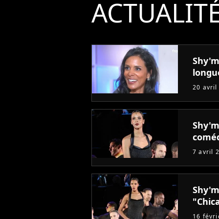
ACTUALIT
Shy'm
longu
20 avril
Shy'm
coméd
7 avril 
Shy'm
"Chic
16 févr