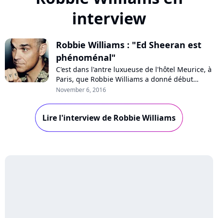
interview
Robbie Williams : "Ed Sheeran est
phénoménal"
C'est dans l'antre luxueuse de l'hôtel Meurice, à
Paris, que Robbie Williams a donné début
octobre une conférence de presse pour
November 6, 2016
présenter son nouvel album "Heavy
Entertainment Show". L'occasion pour la star
Lire l'interview de Robbie Williams
britannique d'évoquer en toute décontraction
sa carrière, sa collaboration avec Ed Sheeran,
ses sec...