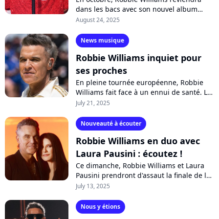
dans les bacs avec son nouvel album
"Britpop". La star anglaise retrouve
August 24, 2025
l'esprit de ses ballades à succès sur
"Human",...
News musique
Robbie Williams inquiet pour
ses proches
En pleine tournée européenne, Robbie
Williams fait face à un ennui de santé. Le
rockeur révèle être atteint par "une sorte
July 21, 2025
de virus" qui le rend "affaibli"....
Nouveauté à écouter
Robbie Williams en duo avec
Laura Pausini : écoutez !
Ce dimanche, Robbie Williams et Laura
Pausini prendront d'assaut la finale de la
Coupe du Monde des Clubs de la FIFA,
July 13, 2025
qui opposera le Paris Saint-Germain...
Nous y étions