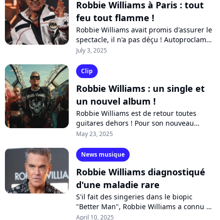
Robbie Williams à Paris : tout
feu tout flamme !
Robbie Williams avait promis d'assurer le
spectacle, il n'a pas déçu ! Autoproclamé
"Roi du divertissement", le bad boy de la
July 3, 2025
britpop s'est mis le public...
Clip
Robbie Williams : un single et
un nouvel album !
Robbie Williams est de retour toutes
guitares dehors ! Pour son nouveau
single "Rocket", la star anglaise enrôle le
May 23, 2025
guitariste de Black Sabbath. Son nouvel...
News musique
Robbie Williams diagnostiqué
d'une maladie rare
S'il fait des singeries dans le biopic
"Better Man", Robbie Williams a connu un
début d'année très compliqué. Atteint
April 10, 2025