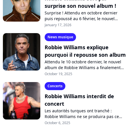
surprise son nouvel album !
Surprise ! Attendu en octobre dernier
puis repoussé au 6 février, le nouvel
album de Robbie Williams, "Britpop",
January 17, 2026
vient finalement de sortir. Un disque...
News musique
Robbie Williams explique
pourquoi il repousse son album
Attendu le 10 octobre dernier, le nouvel
album de Robbie Williams a finalement
été reporté en février 2026. Le chanteur
October 19, 2025
anglais a-t-il eu peur de la concurrence...
Concerts
Robbie Williams interdit de
concert
Les autorités turques ont tranché :
Robbie Williams ne se produira pas ce
mardi 7 octobre en concert à Istanbul.
October 6, 2025
Purecharts vous explique la raison !