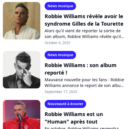
News musique
Robbie Williams révèle avoir le
syndrome Gilles de la Tourette
Alors qu'il vient de reporter la sortie de
son album, Robbie Williams révèle qu'il
est atteint du syndrome Gilles de la
October 4, 2025
Tourette. Il se confie en toute...
News musique
Robbie Williams : son album
reporté !
Mauvaise nouvelle pour les fans : Robbie
Williams annonce le report de son album,
attendu début octobre, à l'année
September 17, 2025
prochaine. Pour beaucoup, le chanteur...
Nouveauté à écouter
Robbie Williams est un
"Human" après tout
En octobre, Robbie Williams reviendra