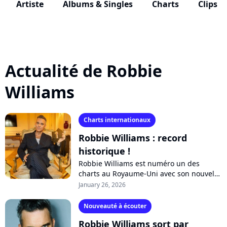
Artiste
Albums & Singles
Charts
Clips
Actualité de Robbie
Williams
Charts internationaux
Robbie Williams : record
historique !
Robbie Williams est numéro un des
charts au Royaume-Uni avec son nouvel
album "Britpop". Ce qui lui permet de
January 26, 2026
briser un record historique détenu par
les...
Nouveauté à écouter
Robbie Williams sort par