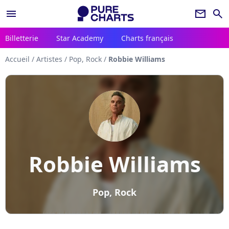
menu
newsletter
search
Billetterie
Star Academy
Charts français
Accueil
/
Artistes
/
Pop, Rock
/
Robbie Williams
Robbie Williams
Pop, Rock