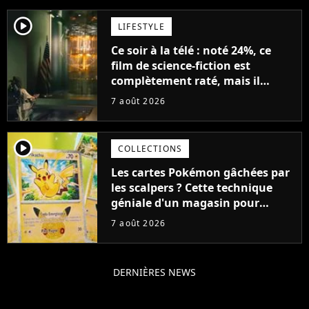
player2
LIFESTYLE
Ce soir à la télé : noté 24%, ce
film de science-fiction est
complètement raté, mais il
aurait pu être encore pire à
7 août 2026
cause de son acteur
player2
COLLECTIONS
Les cartes Pokémon gâchées par
les scalpers ? Cette technique
géniale d'un magasin pour
ruiner les revendeurs
7 août 2026
DERNIÈRES NEWS