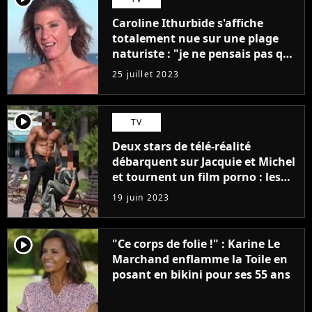
Caroline Ithurbide s'affiche
totalement nue sur une plage
naturiste : "je ne pensais pas que
j'arriverais à le faire..."
25 juillet 2023
player2
TV
Deux stars de télé-réalité
débarquent sur Jacquie et Michel
et tournent un film porno : les
premières images du tournage
19 juin 2023
(exclu)
player2
"Ce corps de folie !" : Karine Le
Marchand enflamme la Toile en
posant en bikini pour ses 55 ans