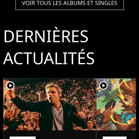
VOIR TOUS LES ALBUMS ET SINGLES
DERNIÈRES
ACTUALITÉS
player2
player2