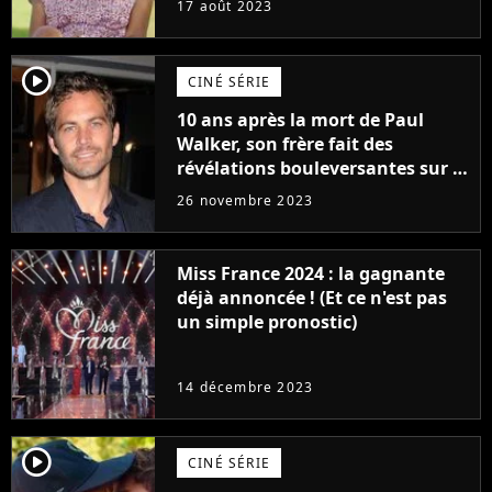
17 août 2023
player2
CINÉ SÉRIE
10 ans après la mort de Paul
Walker, son frère fait des
révélations bouleversantes sur la
réaction des acteurs de Fast and
26 novembre 2023
Furious
Miss France 2024 : la gagnante
déjà annoncée ! (Et ce n'est pas
un simple pronostic)
14 décembre 2023
player2
CINÉ SÉRIE