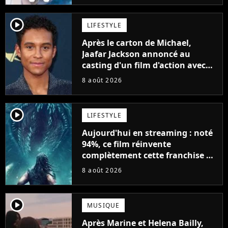
player2
LIFESTYLE
Après le carton de Michael,
Jaafar Jackson annoncé au
casting d'un film d'action avec
Will Smith
8 août 2026
player2
LIFESTYLE
Aujourd'hui en streaming : noté
94%, ce film réinvente
complètement cette franchise de
science-fiction vieille de 40 ans
8 août 2026
player2
MUSIQUE
Après Marine et Helena Bailly,