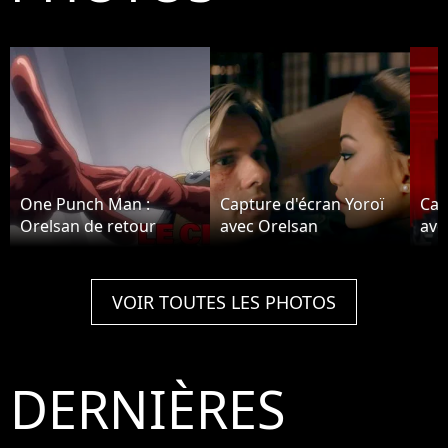
One Punch Man :
Capture d'écran Yoroï
Cap
Orelsan de retour
avec Orelsan
ave
VOIR TOUTES LES PHOTOS
DERNIÈRES