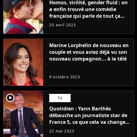
Homos, virilité, gender fluid : on
a enfin trouvé une comédie
française qui parle de tout ça
sans être super ringarde
20 avril 2023
Marine Lorphelin de nouveau en
couple et vous aviez déjà vu son
nouveau compagnon... à la télé
9 octobre 2023
player2
TV
Quotidien : Yann Barthès
débauche un journaliste star de
France 5, ce que cela va changer
à la rentrée
22 mai 2023