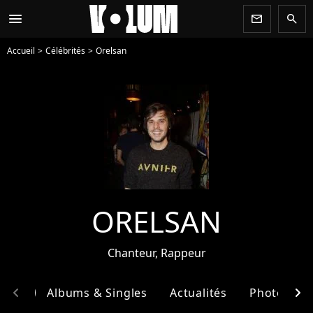
menu
newsletter
search
Accueil
Célébrités
Orelsan
ORELSAN
Chanteur, Rappeur
chevron_left
chevron_right
phie
Albums & Singles
Actualités
Photos