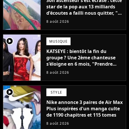
Son ascenseur s'est écrasé : cette
star de la pop aux 13 milliards
d'écoutes a failli nous quitter, "Je
pensais ne plus jamais chanter"
8 août 2026
player2
MUSIQUE
KATSEYE : bientôt la fin du
groupe ? Une 2ème chanteuse
s'éloigne en 6 mois, "Prendre
cette décision n’a pas été facile"
8 août 2026
player2
STYLE
Nike annonce 3 paires de Air Max
Plus inspirées d'un manga culte
de 1190 chapitres et 115 tomes
8 août 2026