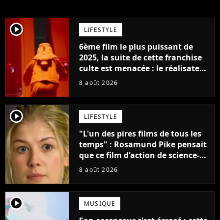
player2
LIFESTYLE
6ème film le plus puissant de
2025, la suite de cette franchise
culte est menacée : le réalisateur
claque la porte pour "différends
8 août 2026
créatifs"
player2
LIFESTYLE
"L'un des pires films de tous les
temps" : Rosamund Pike pensait
que ce film d'action de science-
fiction avec Dwayne Johnson
8 août 2026
mettrait fin à sa carrière
player2
MUSIQUE