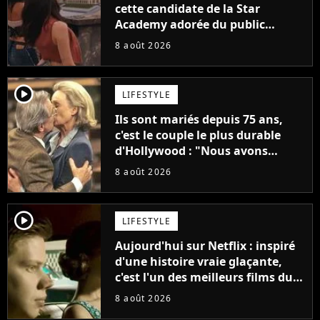
cette candidate de la Star
Academy adorée du public
annonce son premier album,
8 août 2026
"C'est tellement puissant"
player2
LIFESTYLE
Ils sont mariés depuis 75 ans,
c'est le couple le plus durable
d'Hollywood : "Nous avons
avancé jour après jour, et les
8 août 2026
jours se sont transformés en
décennies"
player2
LIFESTYLE
Aujourd'hui sur Netflix : inspiré
d'une histoire vraie glaçante,
c'est l'un des meilleurs films du
21ème siècle
8 août 2026