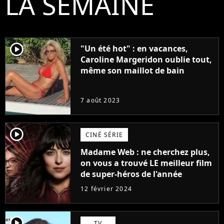
LA SEMAINE
player2
"Un été hot" : en vacances,
Caroline Margeridon oublie tout,
même son maillot de bain
7 août 2023
player2
CINÉ SÉRIE
Madame Web : ne cherchez plus,
on vous a trouvé LE meilleur film
de super-héros de l'année
12 février 2024
player2
TV