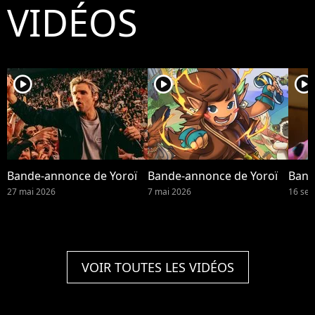
VIDÉOS
player2
player2
player2
Bande-annonce de Yoroï
Bande-annonce de Yoroï
Band
27 mai 2026
7 mai 2026
16 se
VOIR TOUTES LES VIDÉOS