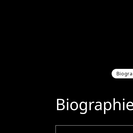
Biogra
Biographi