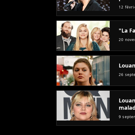
12 févr
"La Fa
20 nov
Louane
26 sept
Louan
malad
9 septe