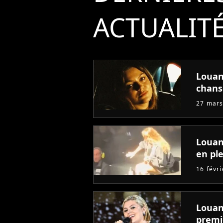
ACTUALIT
Louan
chans
27 mars
Louan
en pl
16 févr
Louane
premi