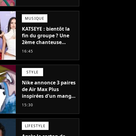
failli nous quitter, "Je
pensais ne plus
jamais chanter"
MUSIQUE
KATSEYE : bientôt la
fin du groupe ? Une
2ème chanteuse
s'éloigne en 6 mois,
16:45
"Prendre cette
décision n’a pas été
facile"
STYLE
Nike annonce 3 paires
de Air Max Plus
inspirées d'un manga
culte de 1190
15:30
chapitres et 115
tomes
LIFESTYLE