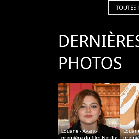
TOUTES 
DERNIÈRE
PHOTOS
Louane - Avant-
Louane
première du film Netflix
premiè