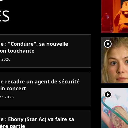
ÉS
player2
e : "Conduire", sa nouvelle
on touchante
 2026
e recadre un agent de sécurité
ein concert
player2
ier 2026
 : Ebony (Star Ac) va faire sa
ère partie