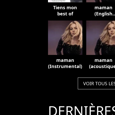
Tiens mon
maman
best of
(English
Version)
maman
maman
(Instrumental)
(acoustiqu
VOIR TOUS LE
DERNIÈRE