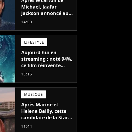
Après le carton de
Michael, Jaafar
Jackson annoncé au
casting d'un film
14:00
d'action avec Will
Smith
LIFESTYLE
Aujourd'hui en
streaming : noté 94%,
ce film réinvente
complètement cette
13:15
franchise de science-
fiction vieille de 40
ans
MUSIQUE
Après Marine et
Helena Bailly, cette
candidate de la Star
Academy adorée du
e Louane
La chanteuse Louane
Louane Emera -
11:44
public annonce son
vées au
Emera - Photocall du
Greeting au défilé