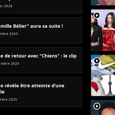
ier 2026
player2
mille Bélier" aura sa suite !
embre 2025
 de retour avec "Chiens" : le clip
player2
embre 2025
e révèle être atteinte d'une
ie
mbre 2025
player2