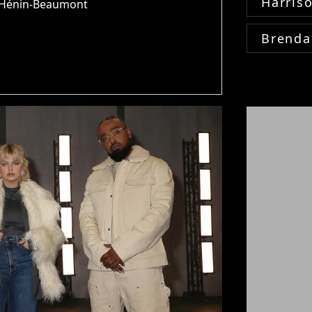
Harris
 Hénin-Beaumont
Brenda