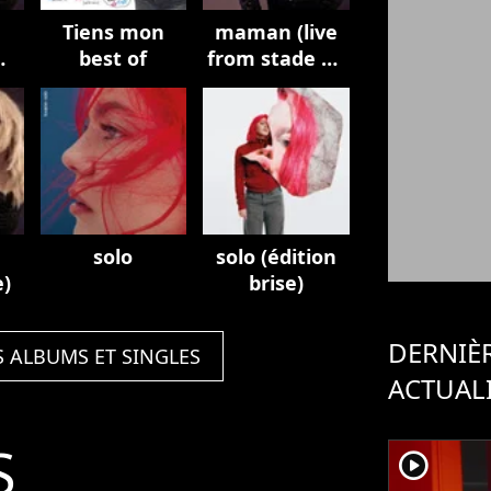
Tiens mon
maman (live
best of
from stade de
france)
solo
solo (édition
e)
brise)
DERNIÈ
S ALBUMS ET SINGLES
ACTUAL
S
player2