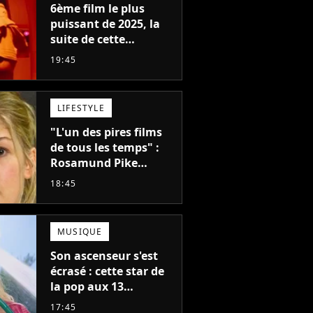
6ème film le plus
puissant de 2025, la
suite de cette
franchise culte est
19:45
menacée : le
réalisateur claque la
porte pour "différends
LIFESTYLE
créatifs"
"L'un des pires films
de tous les temps" :
Rosamund Pike
pensait que ce film
18:45
d'action de science-
fiction avec Dwayne
Johnson mettrait fin à
MUSIQUE
sa carrière
Son ascenseur s'est
écrasé : cette star de
la pop aux 13
milliards d'écoutes à
17:45