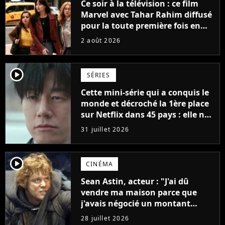
Ce soir à la télévision : ce film
Marvel avec Tahar Rahim diffusé
pour la toute première fois en
France
2 août 2026
player2
SÉRIES
Cette mini-série qui a conquis le
monde et décroché la 1ère place
sur Netflix dans 45 pays : elle ne
compte que 10 épisodes et c'est
31 juillet 2026
un phénomène mondial
player2
CINÉMA
Sean Astin, acteur : "J'ai dû
vendre ma maison parce que
j'avais négocié un montant
beaucoup trop bas pour Le
28 juillet 2026