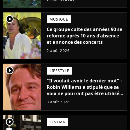
player2
MUSIQUE
Ce groupe culte des années 90 se
reforme après 10 ans d'absence
et annonce des concerts
2 août 2026
player2
LIFESTYLE
"Il voulait avoir le dernier mot" :
Robin Williams a stipulé que sa
voix ne pourrait pas être utilisée
avant 2039, pourtant Disney
3 août 2026
possède des enregistrements
inédits
player2
CINÉMA