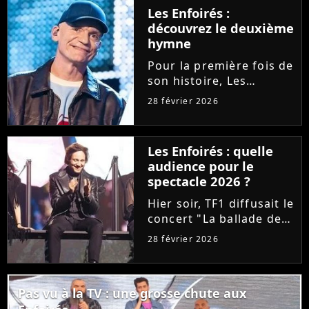
désormais se procurer
Les Enfoirés :
le CD/DVD au profit des
découvrez le deuxième
Restos du Coeur, ce
hymne
célèbre...
Pour la première fois de
son histoire, Les
Enfoirés ont le droit à
28 février 2026
deux hymnes en une
année. Après "Tout se
casse" par Santa,
Les Enfoirés : quelle
découvrez la chanson
audience pour le
"L'île aux trésors",
spectacle 2026 ?
signée Gaëtan...
Hier soir, TF1 diffusait le
concert "La ballade des
Enfoirés". Après une
28 février 2026
édition 2025 décevante,
la troupe a-t-elle signé
un succès d'audience ?
Pas vu à la TV : une grosse chute aux
Tous les chiffres sur