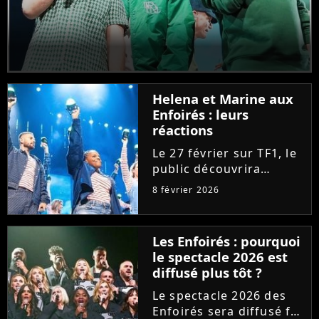
Helena et Marine aux
Enfoirés : leurs
réactions
Le 27 février sur TF1, le
public découvrira
Marine et Helena faire
8 février 2026
leurs premiers pas aux
Enfoirés. "Fières", les
deux chanteuses de la
Les Enfoirés : pourquoi
"Star Academy" se
le spectacle 2026 est
confient sur leur
diffusé plus tôt ?
arrivée...
Le spectacle 2026 des
Enfoirés sera diffusé fin