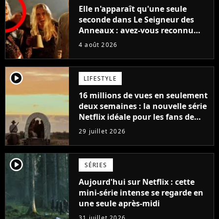
Elle n'apparaît qu'une seule
seconde dans Le Seigneur des
Anneaux : avez-vous reconnu
cette légende du cinéma dans la
4 août 2026
saga ?
player2
LIFESTYLE
16 millions de vues en seulement
deux semaines : la nouvelle série
Netflix idéale pour les fans de
Yellowstone
29 juillet 2026
player2
SÉRIES
Aujourd'hui sur Netflix : cette
mini-série intense se regarde en
une seule après-midi
31 juillet 2026