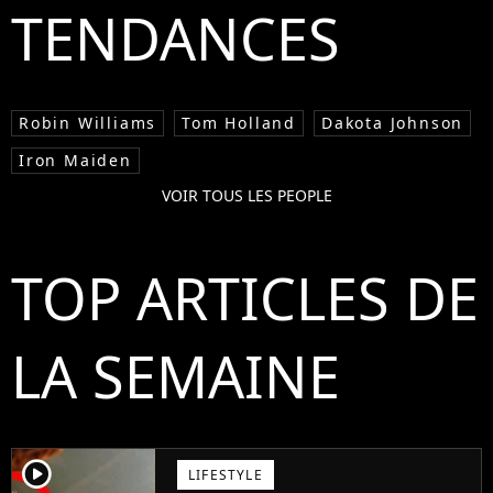
TENDANCES
Robin Williams
Tom Holland
Dakota Johnson
Iron Maiden
VOIR TOUS LES PEOPLE
TOP ARTICLES DE
LA SEMAINE
player2
LIFESTYLE