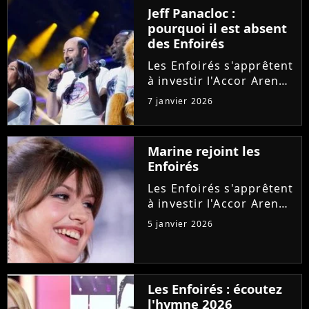
notamment l'arrivée
Jeff Panacloc :
d'un deuxième hymne,
pourquoi il est absent
après celui de Santa.
des Enfoirés
Explications.
Les Enfoirés s'apprêtent
à investir l'Accor Arena
pour leur spectacle
7 janvier 2026
2026 au profit des
Restos du Coeur.
Discrète ces dernières
Marine rejoint les
années, cette figure de
Enfoirés
la troupe ne sera à
nouveau...
Les Enfoirés s'apprêtent
à investir l'Accor Arena
de Paris pour proposer
5 janvier 2026
leur nouveau spectacle.
Et après Helena, la
troupe pourra compter
sur l'implication d'une
Les Enfoirés : écoutez
autre chanteuse
l'hymne 2026