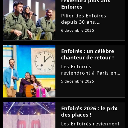
reviendra plus aux
Enfoirés
Pilier des Enfoirés
depuis 30 ans,
Catherine Lara ne
6 décembre 2025
souhaite plus participer
aux concerts de la
troupe. Invitée sur RTL,
Enfoirés : un célèbre
l'icône des années 80
chanteur de retour !
déplore l'évolution du
spectacle et...
Les Enfoirés
reviendront à Paris en
janvier pour leurs
5 décembre 2025
traditionnels concerts
au profit des Restos du
Coeur. Si Florent Pagny
et Helena seront de la
Enfoirés 2026 : le prix
partie, un pilier de la
des places !
troupe...
Les Enfoirés reviennent