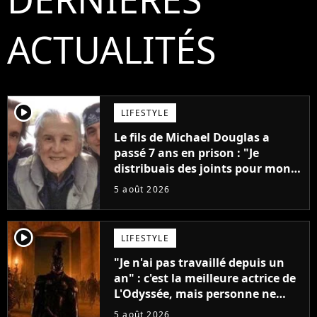
ACTUALITÉS
player2
LIFESTYLE
Le fils de Michael Douglas a
passé 7 ans en prison : "Je
distribuais des joints pour mon
père"
5 août 2026
player2
LIFESTYLE
"Je n'ai pas travaillé depuis un
an" : c'est la meilleure actrice de
L'Odyssée, mais personne ne
veut lui donner de rôle au
5 août 2026