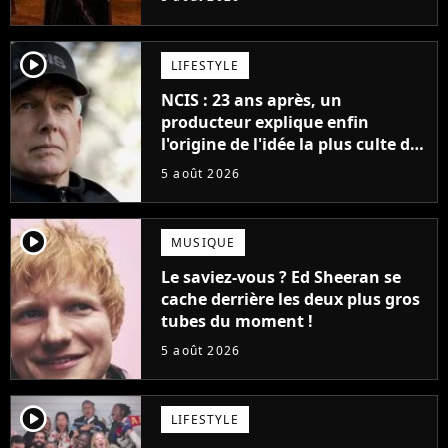
cinéma
player2
LIFESTYLE
NCIS : 23 ans après, un
producteur explique enfin
l'origine de l'idée la plus culte de
la série (et on ne parle pas du
5 août 2026
bateau)
player2
MUSIQUE
Le saviez-vous ? Ed Sheeran se
cache derrière les deux plus gros
tubes du moment !
5 août 2026
player2
LIFESTYLE