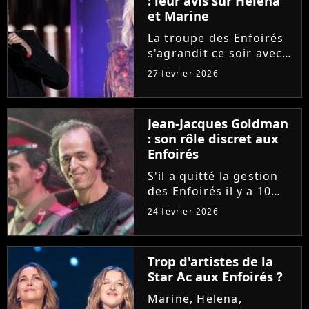
: leur avis sur Helena
chansons !
et Marine
La troupe des Enfoirés
s'agrandit ce soir avec
notamment l'arrivée de
27 février 2026
Helena et Marine. Une
nouvelle génération qui
inspire Florent Pagny et
Jean-Jacques Goldman
Zazie, qui livrent leur
: son rôle discret aux
avis sur les deux...
Enfoirés
S'il a quitté la gestion
des Enfoirés il y a 10
ans, Jean-Jacques
24 février 2026
Goldman conserve dans
l'ombre un rôle
essentiel au sein de la
Trop d'artistes de la
troupe. Patrick Bruel et
Star Ac aux Enfoirés ?
Anne Marcassus
témoignent de...
Marine, Helena,