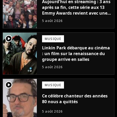
Aujourd'hui en streaming : 3 ans
après sa fin, cette série aux 13
Emmy Awards revient avec une
suite... totalement différente
5 août 2026
player2
MUSIQUE
Linkin Park débarque au cinéma
: un film sur la renaissance du
groupe arrive en salles
5 août 2026
player2
MUSIQUE
Ce célèbre chanteur des années
80 nous a quittés
5 août 2026