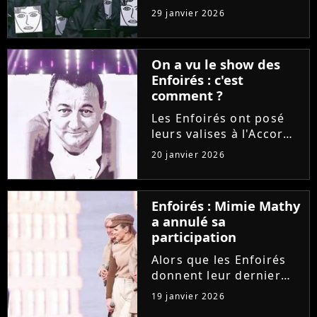
février sur TF1, et non
29 janvier 2026
pas début mars comme
d'habitude. Un décalage
provoqué par un
On a vu le show des
énorme casse-tête dans
Enfoirés : c'est
la grille des
comment ?
programmes......
Les Enfoirés ont posé
leurs valises à l'Accor
Arena pour présenter
20 janvier 2026
durant sept concerts le
spectacle "La ballade
des Enfoirés", dont les
Enfoirés : Mimie Mathy
bénéfices iront aux
a annulé sa
Restos du Coeur. Entre...
participation
Alors que les Enfoirés
donnent leur dernier
concert ce soir à Paris,
19 janvier 2026
le public est déçu de ne