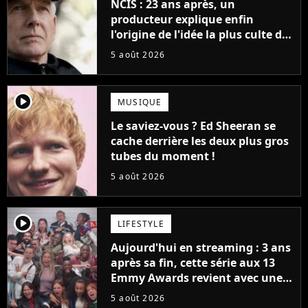
NCIS : 23 ans après, un
producteur explique enfin
l'origine de l'idée la plus culte de
la série (et on ne parle pas du
5 août 2026
bateau)
player2
MUSIQUE
Le saviez-vous ? Ed Sheeran se
cache derrière les deux plus gros
tubes du moment !
5 août 2026
player2
LIFESTYLE
Aujourd'hui en streaming : 3 ans
après sa fin, cette série aux 13
Emmy Awards revient avec une
suite... totalement différente
5 août 2026