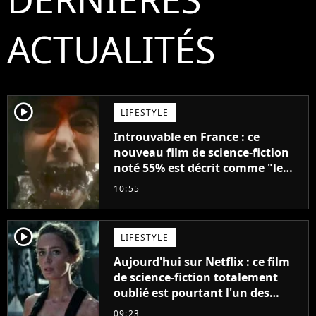
ACTUALITÉS
player2
LIFESTYLE
Introuvable en France : ce
nouveau film de science-fiction
noté 55% est décrit comme "le
plus stupide de l'année"
10:55
player2
LIFESTYLE
Aujourd'hui sur Netflix : ce film
de science-fiction totalement
oublié est pourtant l'un des
meilleurs des années 2010
09:23