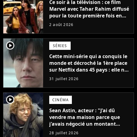
Ce soir à la télévision : ce film
Marvel avec Tahar Rahim diffusé
pour la toute première fois en
France
2 août 2026
player2
SÉRIES
Cette mini-série qui a conquis le
monde et décroché la 1ère place
sur Netflix dans 45 pays : elle ne
compte que 10 épisodes et c'est
31 juillet 2026
un phénomène mondial
player2
CINÉMA
Sean Astin, acteur : "J'ai dû
vendre ma maison parce que
j'avais négocié un montant
beaucoup trop bas pour Le
28 juillet 2026