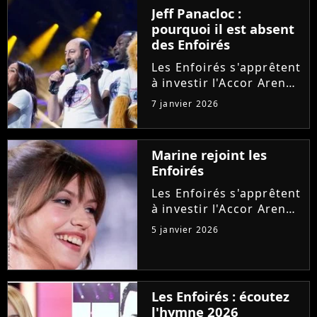
notamment l'arrivée
Jeff Panacloc :
d'un deuxième hymne,
pourquoi il est absent
après celui de Santa.
des Enfoirés
Explications.
Les Enfoirés s'apprêtent
à investir l'Accor Arena
pour leur spectacle
7 janvier 2026
2026 au profit des
Restos du Coeur.
Discrète ces dernières
Marine rejoint les
années, cette figure de
Enfoirés
la troupe ne sera à
nouveau...
Les Enfoirés s'apprêtent
à investir l'Accor Arena
de Paris pour proposer
5 janvier 2026
leur nouveau spectacle.
Et après Helena, la
troupe pourra compter
sur l'implication d'une
Les Enfoirés : écoutez
autre chanteuse
l'hymne 2026