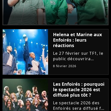
Helena et Marine aux
Enfoirés : leurs
réactions
Le 27 février sur TF1, le
public découvrira
Marine et Helena faire
8 février 2026
leurs premiers pas aux
Enfoirés. "Fières", les
deux chanteuses de la
Les Enfoirés : pourquoi
"Star Academy" se
le spectacle 2026 est
confient sur leur
diffusé plus tôt ?
arrivée...
Le spectacle 2026 des
Enfoirés sera diffusé fin