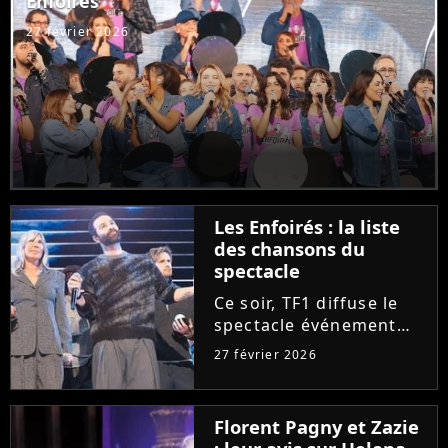
Enfoirés
Purecharts !
27 février 2026
Les Enfoirés : la liste
des chansons du
spectacle
Ce soir, TF1 diffuse le
spectacle événement
des Enfoirés. Quels
27 février 2026
tubes d'hier et
d'aujourd'hui seront au
programme du concert
Florent Pagny et Zazie
? Découvrez la liste des