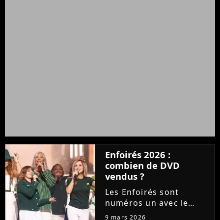
Enfoirés 2026 :
combien de DVD
vendus ?
Les Enfoirés sont
numéros un avec le
double CD de leur
9 mars 2026