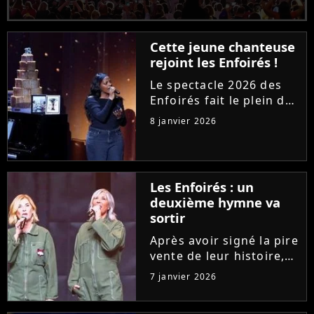
Cette jeune chanteuse
rejoint les Enfoirés !
Le spectacle 2026 des
Enfoirés fait le plein de
recrues. Après Helena
8 janvier 2026
ou Marine, une jeune
artiste de la chanson
française est fière
d'annoncer son arrivée
Les Enfoirés : un
dans la troupe.
deuxième hymne va
Découvrez...
sortir
Après avoir signé la pire
vente de leur histoire,
Les Enfoirés se
7 janvier 2026
réinventent pour leur
spectacle 2026 avec