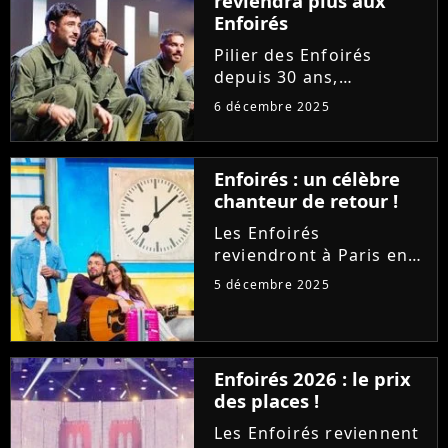
reviendra plus aux
Enfoirés
Pilier des Enfoirés
depuis 30 ans,
Catherine Lara ne
6 décembre 2025
souhaite plus participer
aux concerts de la
troupe. Invitée sur RTL,
Enfoirés : un célèbre
l'icône des années 80
chanteur de retour !
déplore l'évolution du
spectacle et...
Les Enfoirés
reviendront à Paris en
janvier pour leurs
5 décembre 2025
traditionnels concerts
au profit des Restos du
Coeur. Si Florent Pagny
et Helena seront de la
Enfoirés 2026 : le prix
partie, un pilier de la
des places !
troupe...
Les Enfoirés reviennent