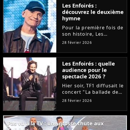
désormais se procurer
Les Enfoirés :
le CD/DVD au profit des
découvrez le deuxième
Restos du Coeur, ce
hymne
célèbre...
Pour la première fois de
son histoire, Les
Enfoirés ont le droit à
28 février 2026
deux hymnes en une
année. Après "Tout se
casse" par Santa,
Les Enfoirés : quelle
découvrez la chanson
audience pour le
"L'île aux trésors",
spectacle 2026 ?
signée Gaëtan...
Hier soir, TF1 diffusait le
concert "La ballade des
Enfoirés". Après une
28 février 2026
édition 2025 décevante,
la troupe a-t-elle signé
un succès d'audience ?
Pas vu à la TV : une grosse chute aux
Tous les chiffres sur