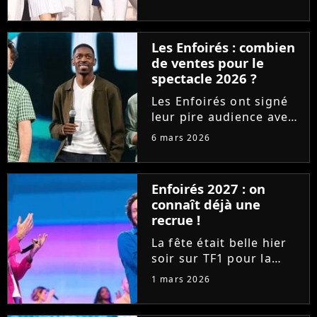
spectacle "La ballade
des Enfoirés" avec un
score historiquement
Les Enfoirés : combien
faible. Mais comment
de ventes pour le
s'en sortent les ventes
spectacle 2026 ?
du DVD ? Purecharts...
Les Enfoirés ont signé
leur pire audience avec
le spectacle 2026. Mais
6 mars 2026
le CD du concert s'est-il
bien vendu ? Découvrez
les premiers chiffres de
Enfoirés 2027 : on
ventes sur Purecharts !
connaît déjà une
recrue !
La fête était belle hier
soir sur TF1 pour la
diffusion du spectacle
1 mars 2026
des Enfoirés. Alors que
le public peut