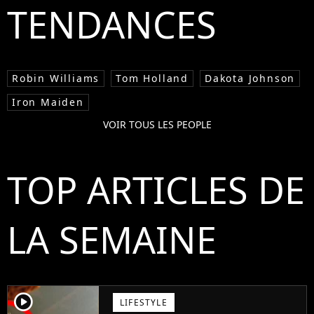
TENDANCES
Robin Williams
Tom Holland
Dakota Johnson
Iron Maiden
VOIR TOUS LES PEOPLE
TOP ARTICLES DE
LA SEMAINE
player2
LIFESTYLE