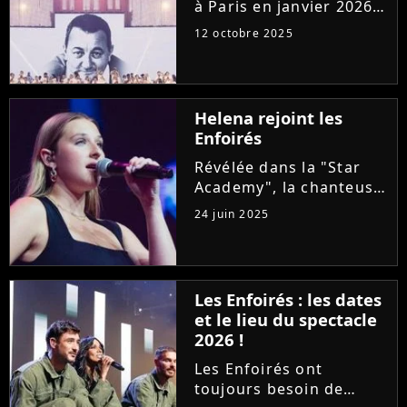
à Paris en janvier 2026
pour sept concerts à
12 octobre 2025
l'Accor Arena au profit
des Restos du coeur.
Alors que la mise en
vente est imminente,
Helena rejoint les
voici le prix des places...
Enfoirés
Révélée dans la "Star
Academy", la chanteuse
Helena rencontre un
24 juin 2025
succès important avec
son premier album
"Hélé". Alors qu'elle
sillonne les routes avec
Les Enfoirés : les dates
sa tournée, la
et le lieu du spectacle
chanteuse a accepté...
2026 !
Les Enfoirés ont
toujours besoin de