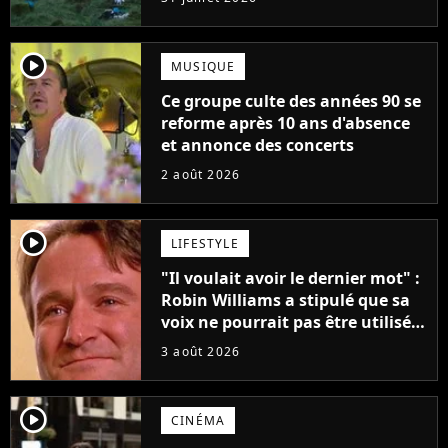
player2
MUSIQUE
Ce groupe culte des années 90 se
reforme après 10 ans d'absence
et annonce des concerts
2 août 2026
player2
LIFESTYLE
"Il voulait avoir le dernier mot" :
Robin Williams a stipulé que sa
voix ne pourrait pas être utilisée
avant 2039, pourtant Disney
3 août 2026
possède des enregistrements
inédits
player2
CINÉMA