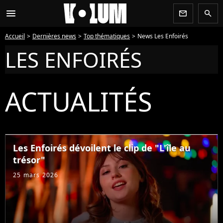
menu
newsletter
search
Accueil
Dernières news
Top thématiques
News Les Enfoirés
LES ENFOIRÉS
ACTUALITÉS
Les Enfoirés dévoilent le clip de "L'île au
trésor"
25 mars 2026