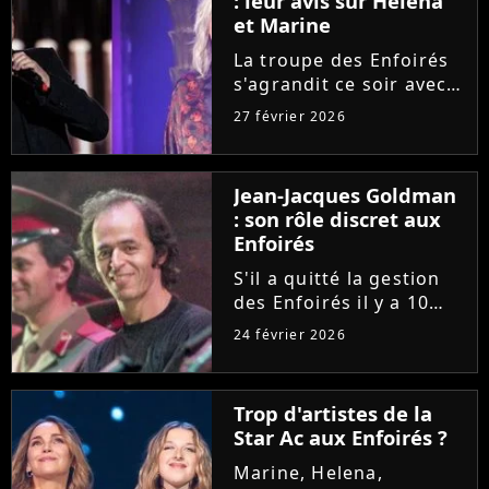
: leur avis sur Helena
chansons !
et Marine
La troupe des Enfoirés
s'agrandit ce soir avec
notamment l'arrivée de
27 février 2026
Helena et Marine. Une
nouvelle génération qui
inspire Florent Pagny et
Jean-Jacques Goldman
Zazie, qui livrent leur
: son rôle discret aux
avis sur les deux...
Enfoirés
S'il a quitté la gestion
des Enfoirés il y a 10
ans, Jean-Jacques
24 février 2026
Goldman conserve dans
l'ombre un rôle
essentiel au sein de la
Trop d'artistes de la
troupe. Patrick Bruel et
Star Ac aux Enfoirés ?
Anne Marcassus
témoignent de...
Marine, Helena,