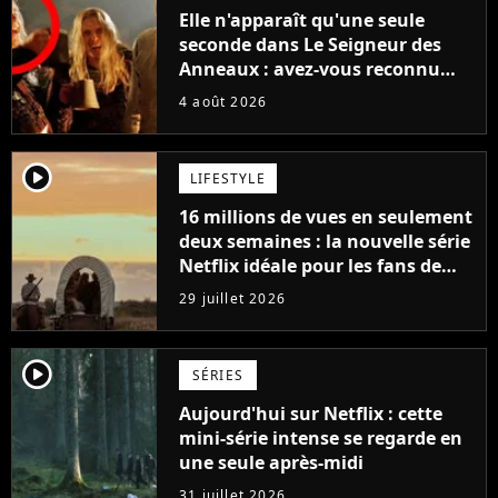
Elle n'apparaît qu'une seule
seconde dans Le Seigneur des
Anneaux : avez-vous reconnu
cette légende du cinéma dans la
4 août 2026
saga ?
player2
LIFESTYLE
16 millions de vues en seulement
deux semaines : la nouvelle série
Netflix idéale pour les fans de
Yellowstone
29 juillet 2026
player2
SÉRIES
Aujourd'hui sur Netflix : cette
mini-série intense se regarde en
une seule après-midi
31 juillet 2026