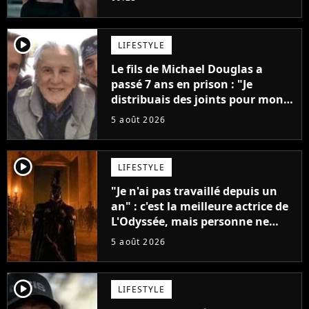
player2
LIFESTYLE
Le fils de Michael Douglas a
passé 7 ans en prison : "Je
distribuais des joints pour mon
père"
5 août 2026
player2
LIFESTYLE
"Je n'ai pas travaillé depuis un
an" : c'est la meilleure actrice de
L'Odyssée, mais personne ne
veut lui donner de rôle au
5 août 2026
cinéma
player2
LIFESTYLE