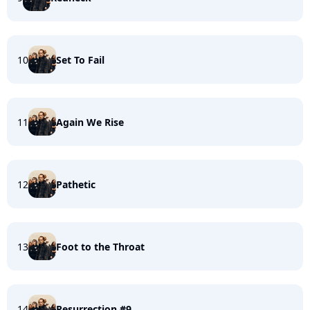
10
Set To Fail
11
Again We Rise
12
Pathetic
13
Foot to the Throat
14
Resurrection #9