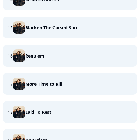
15
Blacken The Cursed Sun
16
Requiem
17
More Time to Kill
18
Laid To Rest