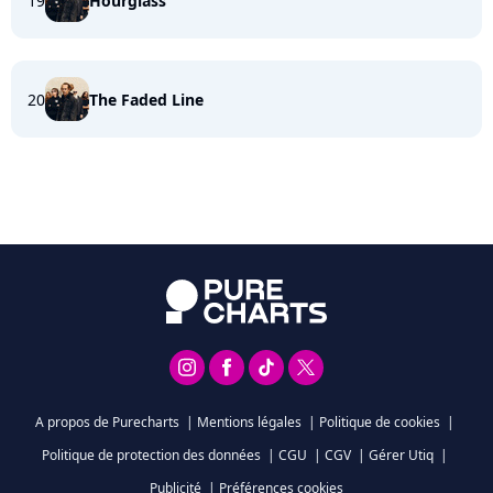
19
Hourglass
20
The Faded Line
A propos de Purecharts
|
Mentions légales
|
Politique de cookies
|
Politique de protection des données
|
CGU
|
CGV
|
Gérer Utiq
|
Publicité
|
Préférences cookies