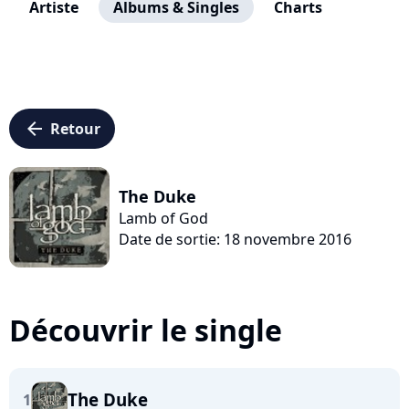
Artiste
Albums & Singles
Charts
arrow_left
Retour
The Duke
Lamb of God
Date de sortie: 18 novembre 2016
Découvrir le single
The Duke
1