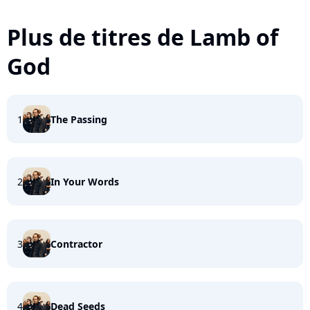
Plus de titres de Lamb of
God
1
The Passing
2
In Your Words
3
Contractor
4
Dead Seeds