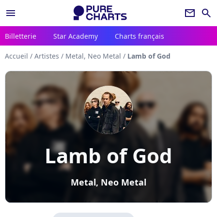
menu
newsletter
search
Billetterie
Star Academy
Charts français
Accueil
/
Artistes
/
Metal, Neo Metal
/
Lamb of God
Lamb of God
Metal, Neo Metal