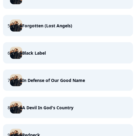
5
Forgotten (Lost Angels)
6
Black Label
7
In Defense of Our Good Name
8
A Devil In God's Country
9
Redneck