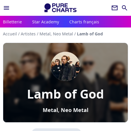
menu
newsletter
search
Billetterie
Star Academy
Charts français
Accueil
/
Artistes
/
Metal, Neo Metal
/
Lamb of God
Lamb of God
Metal, Neo Metal