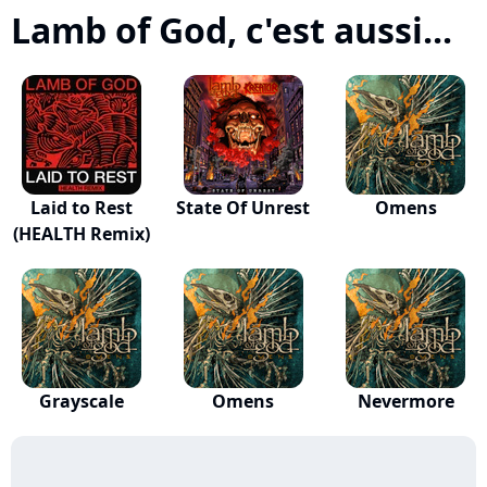
Lamb of God, c'est aussi...
Laid to Rest
State Of Unrest
Omens
(HEALTH Remix)
Grayscale
Omens
Nevermore