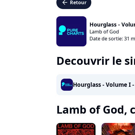
arrow_left
Retour
Hourglass - Vol
Lamb of God
Date de sortie: 31 
Decouvrir le s
Hourglass - Volume I 
Lamb of God, c'