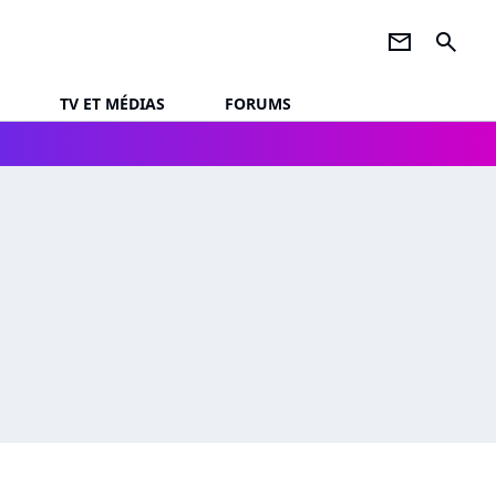
newsletter
search
TV ET MÉDIAS
FORUMS