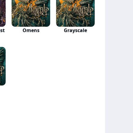
st
Omens
Grayscale