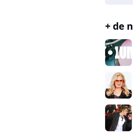
+ de n