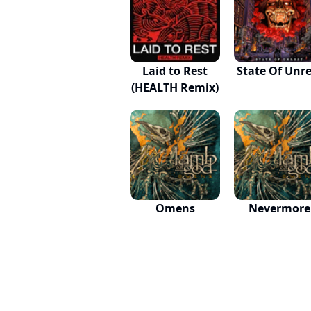
Laid to Rest
State Of Unre
(HEALTH Remix)
Omens
Nevermore