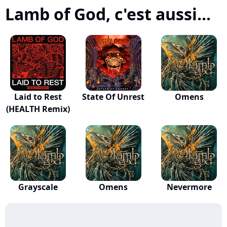
Lamb of God, c'est aussi...
Laid to Rest
State Of Unrest
Omens
(HEALTH Remix)
Grayscale
Omens
Nevermore