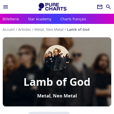
menu
newsletter
search
Billetterie
Star Academy
Charts français
Accueil
/
Artistes
/
Metal, Neo Metal
/
Lamb of God
Lamb of God
Metal, Neo Metal