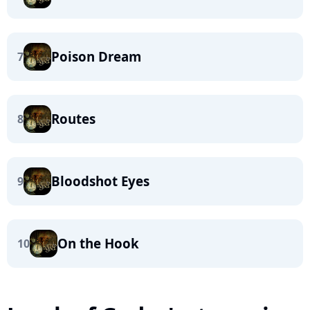
Poison Dream
7
Routes
8
Bloodshot Eyes
9
On the Hook
10