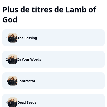
Plus de titres de Lamb of
God
1
The Passing
2
In Your Words
3
Contractor
4
Dead Seeds