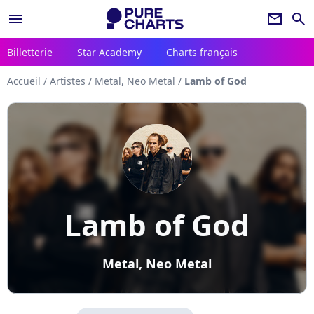
menu
newsletter
search
Billetterie
Star Academy
Charts français
Accueil
/
Artistes
/
Metal, Neo Metal
/
Lamb of God
Lamb of God
Metal, Neo Metal