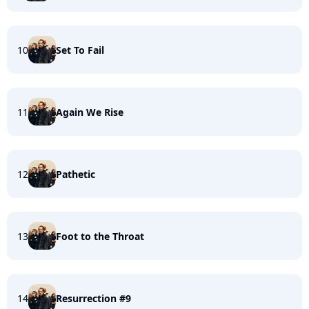
10
Set To Fail
11
Again We Rise
12
Pathetic
13
Foot to the Throat
14
Resurrection #9