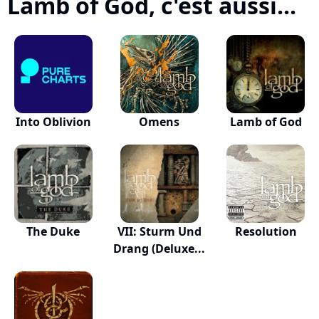
Lamb of God, c'est aussi...
Into Oblivion
Omens
Lamb of God
The Duke
VII: Sturm Und
Resolution
Drang (Deluxe...