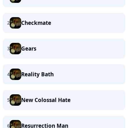
Checkmate
2
Gears
3
Reality Bath
4
New Colossal Hate
5
Resurrection Man
6