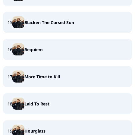
15
Blacken The Cursed Sun
16
Requiem
17
More Time to Kill
18
Laid To Rest
19
Hourglass