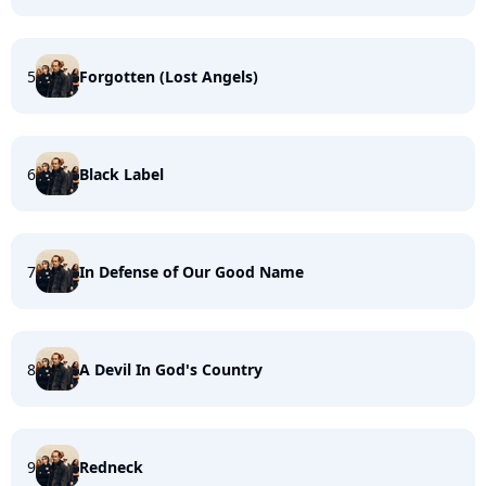
5
Forgotten (Lost Angels)
6
Black Label
7
In Defense of Our Good Name
8
A Devil In God's Country
9
Redneck