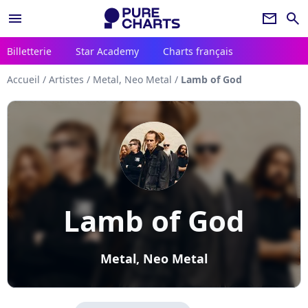
menu
newsletter
search
Billetterie
Star Academy
Charts français
Accueil
/
Artistes
/
Metal, Neo Metal
/
Lamb of God
Lamb of God
Metal, Neo Metal