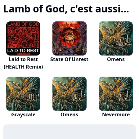
Lamb of God, c'est aussi...
Laid to Rest
State Of Unrest
Omens
(HEALTH Remix)
Grayscale
Omens
Nevermore