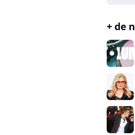
+ de n