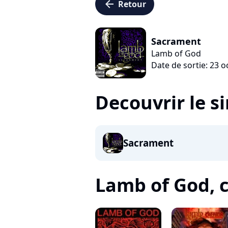
arrow_left
Retour
Sacrament
Lamb of God
Date de sortie: 23 
Decouvrir le s
Sacrament
Lamb of God, c'