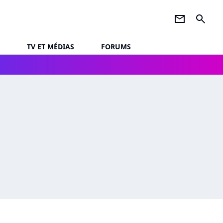
newsletter
search
TV ET MÉDIAS
FORUMS