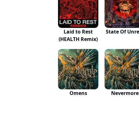
Laid to Rest
State Of Unre
(HEALTH Remix)
Omens
Nevermore