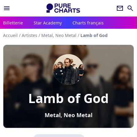
menu
newsletter
search
Billetterie
Star Academy
Charts français
Accueil
/
Artistes
/
Metal, Neo Metal
/
Lamb of God
Lamb of God
Metal, Neo Metal