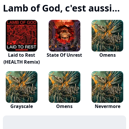
Lamb of God, c'est aussi...
Laid to Rest
State Of Unrest
Omens
(HEALTH Remix)
Grayscale
Omens
Nevermore