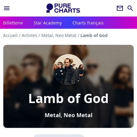
menu
newsletter
search
Billetterie
Star Academy
Charts français
Accueil
/
Artistes
/
Metal, Neo Metal
/
Lamb of God
Lamb of God
Metal, Neo Metal