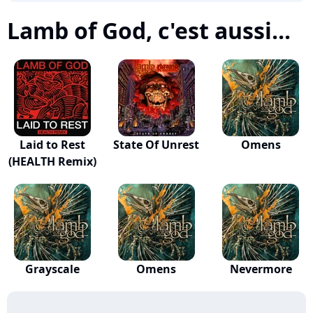
Lamb of God, c'est aussi...
Laid to Rest
State Of Unrest
Omens
(HEALTH Remix)
Grayscale
Omens
Nevermore