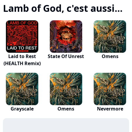
Lamb of God, c'est aussi...
Laid to Rest
State Of Unrest
Omens
(HEALTH Remix)
Grayscale
Omens
Nevermore