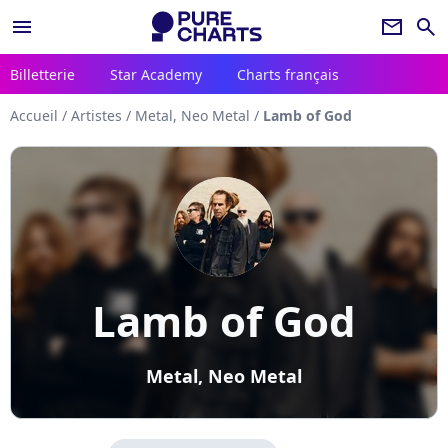
menu
newsletter
search
Billetterie
Star Academy
Charts français
Accueil
/
Artistes
/
Metal, Neo Metal
/
Lamb of God
Lamb of God
Metal, Neo Metal