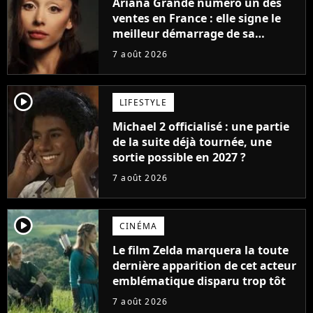
Ariana Grande numéro un des
ventes en France : elle signe le
meilleur démarrage de sa
carrière avec son album Petal
7 août 2026
player2
LIFESTYLE
Michael 2 officialisé : une partie
de la suite déjà tournée, une
sortie possible en 2027 ?
7 août 2026
player2
CINÉMA
Le film Zelda marquera la toute
dernière apparition de cet acteur
emblématique disparu trop tôt
7 août 2026