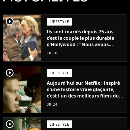
player2
LIFESTYLE
Ils sont mariés depuis 75 ans,
c'est le couple le plus durable
d'Hollywood : "Nous avons
avancé jour après jour, et les
10:16
jours se sont transformés en
décennies"
player2
LIFESTYLE
Aujourd'hui sur Netflix : inspiré
d'une histoire vraie glaçante,
c'est l'un des meilleurs films du
21ème siècle
09:24
player2
LIFESTYLE