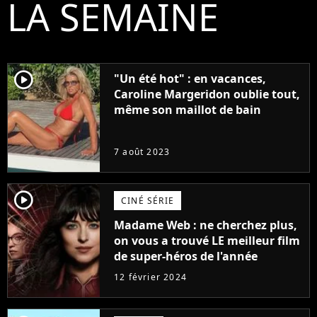
LA SEMAINE
player2
"Un été hot" : en vacances,
Caroline Margeridon oublie tout,
même son maillot de bain
7 août 2023
player2
CINÉ SÉRIE
Madame Web : ne cherchez plus,
on vous a trouvé LE meilleur film
de super-héros de l'année
12 février 2024