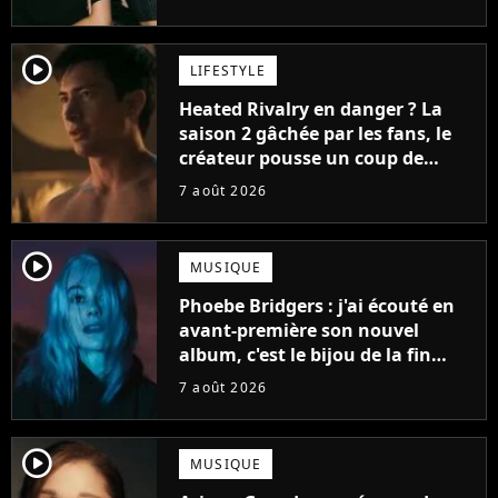
player2
LIFESTYLE
Heated Rivalry en danger ? La
saison 2 gâchée par les fans, le
créateur pousse un coup de
gueule
7 août 2026
player2
MUSIQUE
Phoebe Bridgers : j'ai écouté en
avant-première son nouvel
album, c'est le bijou de la fin
d'été
7 août 2026
player2
MUSIQUE