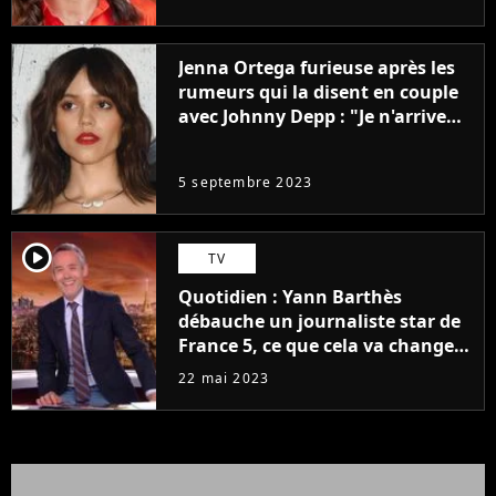
Jenna Ortega furieuse après les
rumeurs qui la disent en couple
avec Johnny Depp : "Je n'arrive
même pas..."
5 septembre 2023
player2
TV
Quotidien : Yann Barthès
débauche un journaliste star de
France 5, ce que cela va changer
à la rentrée
22 mai 2023