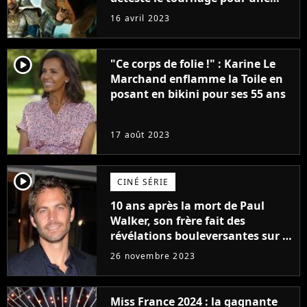
raison très spéciale
16 avril 2023
player2
"Ce corps de folie !" : Karine Le
Marchand enflamme la Toile en
posant en bikini pour ses 55 ans
17 août 2023
player2
CINÉ SÉRIE
10 ans après la mort de Paul
Walker, son frère fait des
révélations bouleversantes sur la
réaction des acteurs de Fast and
26 novembre 2023
Furious
Miss France 2024 : la gagnante