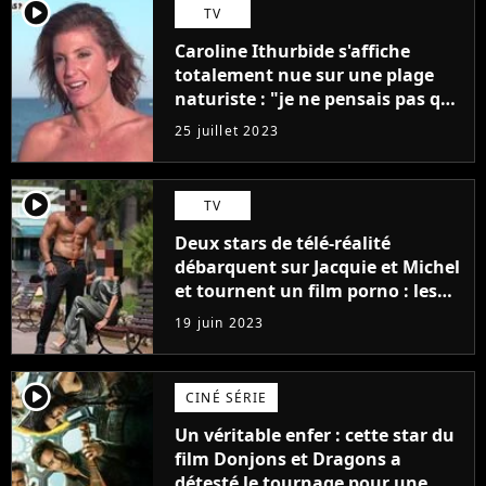
player2
TV
Caroline Ithurbide s'affiche
totalement nue sur une plage
naturiste : "je ne pensais pas que
j'arriverais à le faire..."
25 juillet 2023
player2
TV
Deux stars de télé-réalité
débarquent sur Jacquie et Michel
et tournent un film porno : les
premières images du tournage
19 juin 2023
(exclu)
player2
CINÉ SÉRIE
Un véritable enfer : cette star du
film Donjons et Dragons a
détesté le tournage pour une