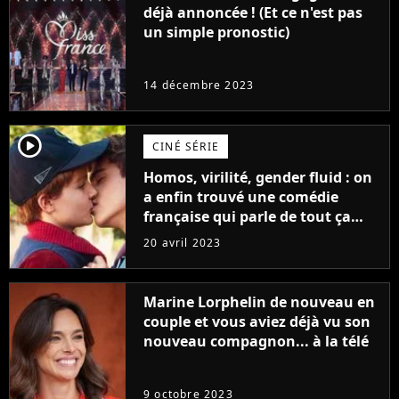
déjà annoncée ! (Et ce n'est pas
un simple pronostic)
14 décembre 2023
player2
CINÉ SÉRIE
Homos, virilité, gender fluid : on
a enfin trouvé une comédie
française qui parle de tout ça
sans être super ringarde
20 avril 2023
Marine Lorphelin de nouveau en
couple et vous aviez déjà vu son
nouveau compagnon... à la télé
9 octobre 2023