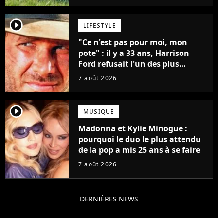
player2
LIFESTYLE
"Ce n'est pas pour moi, mon
pote" : il y a 33 ans, Harrison
Ford refusait l'un des plus
grands succès de tous les temps
7 août 2026
player2
MUSIQUE
Madonna et Kylie Minogue :
pourquoi le duo le plus attendu
de la pop a mis 25 ans à se faire
7 août 2026
DERNIÈRES NEWS