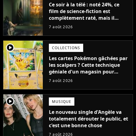
Ce soir à la télé : noté 24%, ce
film de science-fiction est
complètement raté, mais il
aurait pu être encore pire à
7 août 2026
cause de son acteur
player2
COLLECTIONS
Les cartes Pokémon gâchées par
les scalpers ? Cette technique
géniale d'un magasin pour
ruiner les revendeurs
7 août 2026
player2
MUSIQUE
Le nouveau single d'Angèle va
totalement dérouter le public, et
c'est une bonne chose
7 août 2026