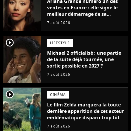
Ariana Grande numéro un des
ventes en France : elle signe le
meilleur démarrage de sa
carrière avec son album Petal
7 août 2026
player2
LIFESTYLE
Michael 2 officialisé : une partie
de la suite déjà tournée, une
sortie possible en 2027 ?
7 août 2026
player2
CINÉMA
Le film Zelda marquera la toute
dernière apparition de cet acteur
emblématique disparu trop tôt
7 août 2026