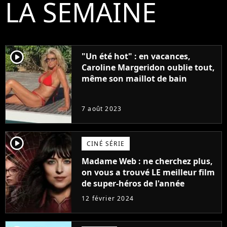
LA SEMAINE
player2
"Un été hot" : en vacances,
Caroline Margeridon oublie tout,
même son maillot de bain
7 août 2023
player2
CINÉ SÉRIE
Madame Web : ne cherchez plus,
on vous a trouvé LE meilleur film
de super-héros de l'année
12 février 2024