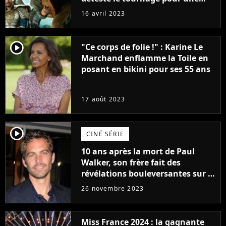
raison très spéciale
16 avril 2023
player2
"Ce corps de folie !" : Karine Le
Marchand enflamme la Toile en
posant en bikini pour ses 55 ans
17 août 2023
player2
CINÉ SÉRIE
10 ans après la mort de Paul
Walker, son frère fait des
révélations bouleversantes sur la
réaction des acteurs de Fast and
26 novembre 2023
Furious
Miss France 2024 : la gagnante