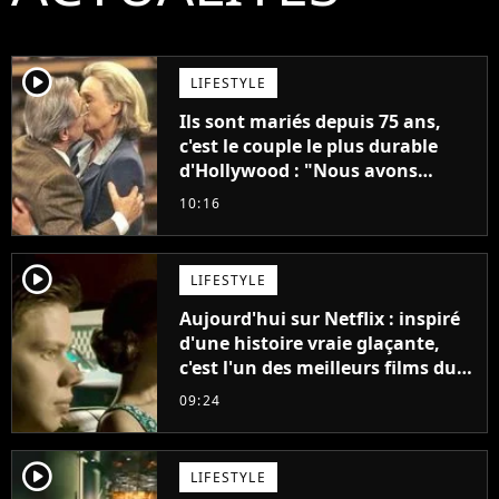
player2
LIFESTYLE
Ils sont mariés depuis 75 ans,
c'est le couple le plus durable
d'Hollywood : "Nous avons
avancé jour après jour, et les
10:16
jours se sont transformés en
décennies"
player2
LIFESTYLE
Aujourd'hui sur Netflix : inspiré
d'une histoire vraie glaçante,
c'est l'un des meilleurs films du
21ème siècle
09:24
player2
LIFESTYLE