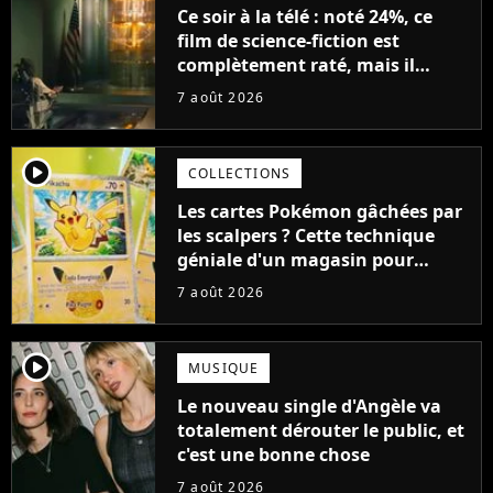
Ce soir à la télé : noté 24%, ce
film de science-fiction est
complètement raté, mais il
aurait pu être encore pire à
7 août 2026
cause de son acteur
player2
COLLECTIONS
Les cartes Pokémon gâchées par
les scalpers ? Cette technique
géniale d'un magasin pour
ruiner les revendeurs
7 août 2026
player2
MUSIQUE
Le nouveau single d'Angèle va
totalement dérouter le public, et
c'est une bonne chose
7 août 2026