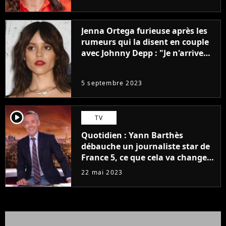
Jenna Ortega furieuse après les
rumeurs qui la disent en couple
avec Johnny Depp : "Je n'arrive
même pas..."
5 septembre 2023
player2
TV
Quotidien : Yann Barthès
débauche un journaliste star de
France 5, ce que cela va changer
à la rentrée
22 mai 2023