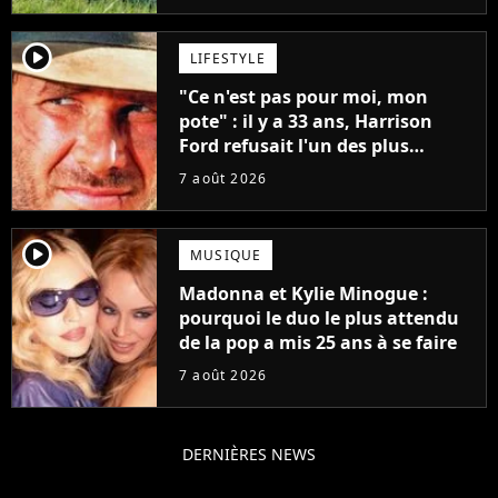
player2
LIFESTYLE
"Ce n'est pas pour moi, mon
pote" : il y a 33 ans, Harrison
Ford refusait l'un des plus
grands succès de tous les temps
7 août 2026
player2
MUSIQUE
Madonna et Kylie Minogue :
pourquoi le duo le plus attendu
de la pop a mis 25 ans à se faire
7 août 2026
DERNIÈRES NEWS