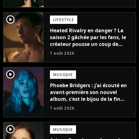
player2
LIFESTYLE
Heated Rivalry en danger ? La
saison 2 gâchée par les fans, le
créateur pousse un coup de
gueule
7 août 2026
player2
MUSIQUE
Phoebe Bridgers : j'ai écouté en
avant-première son nouvel
album, c'est le bijou de la fin
d'été
7 août 2026
player2
MUSIQUE