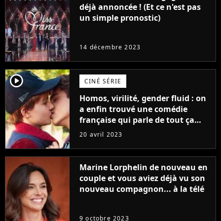
déjà annoncée ! (Et ce n'est pas
un simple pronostic)
14 décembre 2023
player2
CINÉ SÉRIE
Homos, virilité, gender fluid : on
a enfin trouvé une comédie
française qui parle de tout ça
sans être super ringarde
20 avril 2023
Marine Lorphelin de nouveau en
couple et vous aviez déjà vu son
nouveau compagnon... à la télé
9 octobre 2023