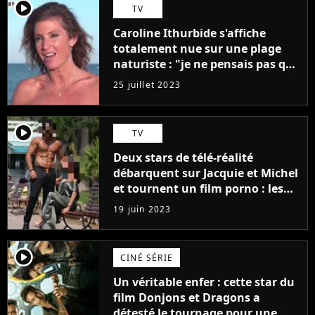
player2
TV
Caroline Ithurbide s'affiche
totalement nue sur une plage
naturiste : "je ne pensais pas que
j'arriverais à le faire..."
25 juillet 2023
player2
TV
Deux stars de télé-réalité
débarquent sur Jacquie et Michel
et tournent un film porno : les
premières images du tournage
19 juin 2023
(exclu)
player2
CINÉ SÉRIE
Un véritable enfer : cette star du
film Donjons et Dragons a
détesté le tournage pour une