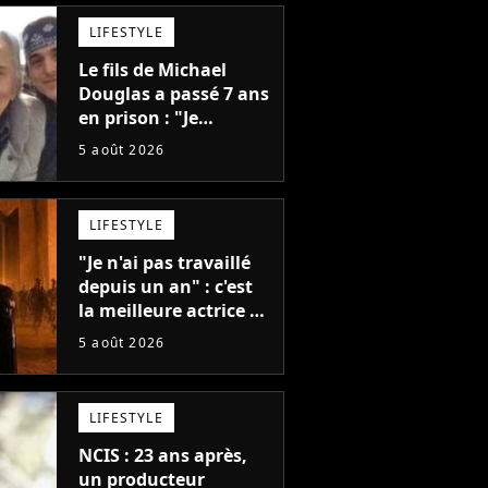
LIFESTYLE
Le fils de Michael
Douglas a passé 7 ans
en prison : "Je
distribuais des joints
5 août 2026
pour mon père"
LIFESTYLE
"Je n'ai pas travaillé
depuis un an" : c'est
la meilleure actrice de
L'Odyssée, mais
5 août 2026
personne ne veut lui
donner de rôle au
cinéma
LIFESTYLE
NCIS : 23 ans après,
un producteur