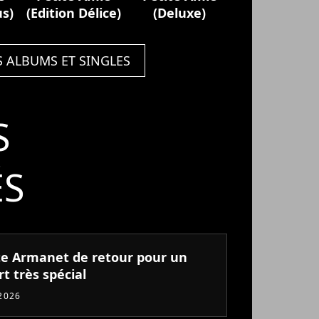
us)
(Edition Délice)
(Deluxe)
S ALBUMS ET SINGLES
S
ÉS
tte Armanet de retour pour un
t très spécial
2026