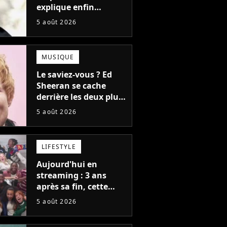
explique enfin
l'origine de l'idée la
5 août 2026
plus culte de la série
(et on ne parle pas du
bateau)
MUSIQUE
Le saviez-vous ? Ed
Sheeran se cache
derrière les deux plus
gros tubes du
5 août 2026
moment !
LIFESTYLE
Aujourd'hui en
streaming : 3 ans
après sa fin, cette
série aux 13 Emmy
5 août 2026
Awards revient avec
une suite...