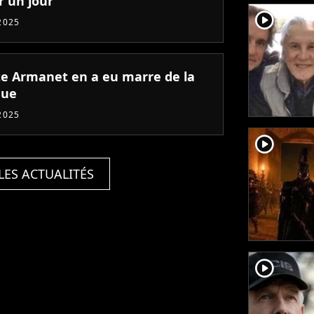
r un jour"
player2
2025
tte Armanet en a eu marre de la
que
2025
player2
LES ACTUALITÉS
player2