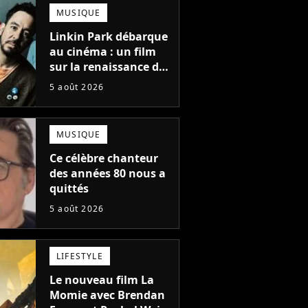
totalement différente
MUSIQUE
Linkin Park débarque
au cinéma : un film
sur la renaissance du
groupe arrive en
5 août 2026
salles
MUSIQUE
Ce célèbre chanteur
des années 80 nous a
quittés
5 août 2026
LIFESTYLE
Le nouveau film La
Momie avec Brendan