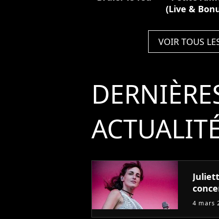
(Live & Bon
VOIR TOUS LE
DERNIÈRE
ACTUALIT
Julie
concer
4 mars 