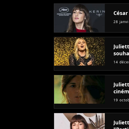
César 
28 janv
Juliet
souha
14 déc
Julie
ciné
19 octo
Juliet