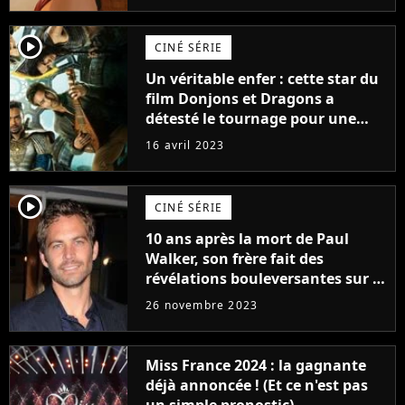
player2
CINÉ SÉRIE
Un véritable enfer : cette star du
film Donjons et Dragons a
détesté le tournage pour une
raison très spéciale
16 avril 2023
player2
CINÉ SÉRIE
10 ans après la mort de Paul
Walker, son frère fait des
révélations bouleversantes sur la
réaction des acteurs de Fast and
26 novembre 2023
Furious
Miss France 2024 : la gagnante
déjà annoncée ! (Et ce n'est pas