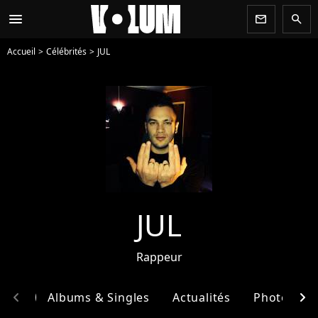
menu
newsletter
search
Accueil
Célébrités
JUL
JUL
Rappeur
chevron_left
chevron_right
phie
Albums & Singles
Actualités
Photos