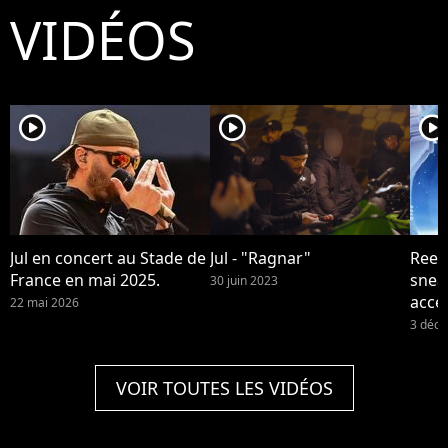
VIDÉOS
player2
player2
player2
Jul en concert au Stade de
Jul - "Ragnar"
Reebo
France en mai 2025.
snea
30 juin 2023
acce
22 mai 2026
et de
3 déc
VOIR TOUTES LES VIDÉOS