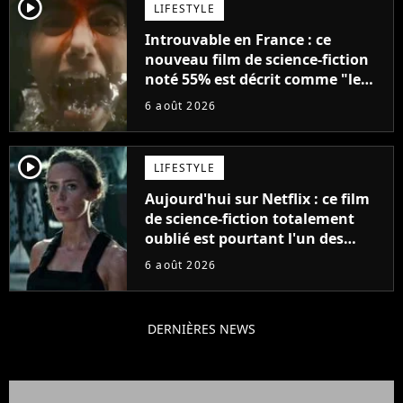
player2
LIFESTYLE
Introuvable en France : ce
nouveau film de science-fiction
noté 55% est décrit comme "le
plus stupide de l'année"
6 août 2026
player2
LIFESTYLE
Aujourd'hui sur Netflix : ce film
de science-fiction totalement
oublié est pourtant l'un des
meilleurs des années 2010
6 août 2026
DERNIÈRES NEWS