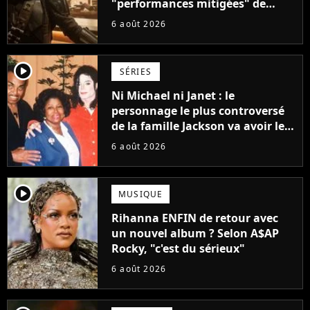
"performances mitigées" de
Vaiana et The Mandalorian &
6 août 2026
Grogu au box-office
player2
SÉRIES
Ni Michael ni Janet : le
personnage le plus controversé
de la famille Jackson va avoir le
droit à sa propre série
6 août 2026
player2
MUSIQUE
Rihanna ENFIN de retour avec
un nouvel album ? Selon A$AP
Rocky, "c'est du sérieux"
6 août 2026