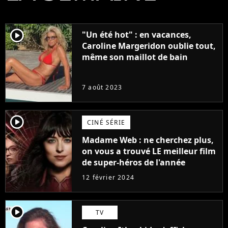
player2
"Un été hot" : en vacances,
Caroline Margeridon oublie tout,
même son maillot de bain
7 août 2023
player2
CINÉ SÉRIE
Madame Web : ne cherchez plus,
on vous a trouvé LE meilleur film
de super-héros de l'année
12 février 2024
player2
TV