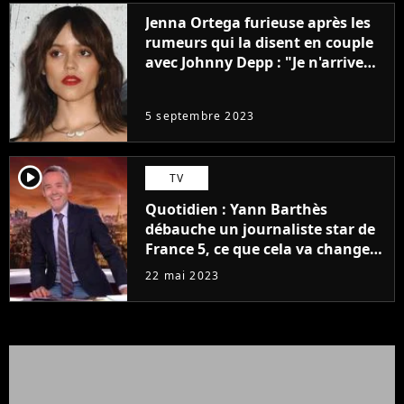
Jenna Ortega furieuse après les
rumeurs qui la disent en couple
avec Johnny Depp : "Je n'arrive
même pas..."
5 septembre 2023
player2
TV
Quotidien : Yann Barthès
débauche un journaliste star de
France 5, ce que cela va changer
à la rentrée
22 mai 2023