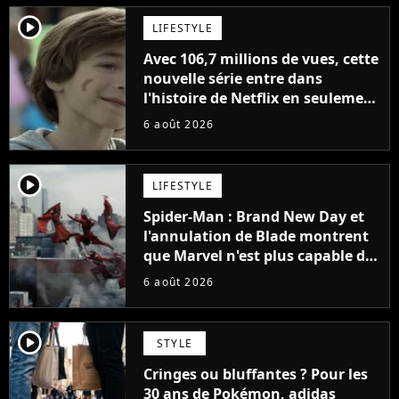
player2
LIFESTYLE
Avec 106,7 millions de vues, cette
nouvelle série entre dans
l'histoire de Netflix en seulement
48 jours
6 août 2026
player2
LIFESTYLE
Spider-Man : Brand New Day et
l'annulation de Blade montrent
que Marvel n'est plus capable de
faire quoi que ce soit de simple
6 août 2026
player2
STYLE
Cringes ou bluffantes ? Pour les
30 ans de Pokémon, adidas