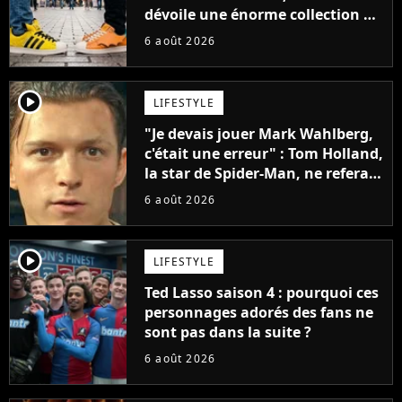
dévoile une énorme collection de
sneakers et je ne sais pas quoi en
6 août 2026
penser
player2
LIFESTYLE
"Je devais jouer Mark Wahlberg,
c'était une erreur" : Tom Holland,
la star de Spider-Man, ne referait
pas ce blockbuster
6 août 2026
player2
LIFESTYLE
Ted Lasso saison 4 : pourquoi ces
personnages adorés des fans ne
sont pas dans la suite ?
6 août 2026