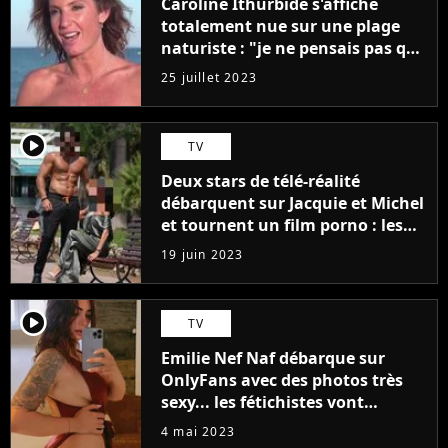
Caroline Ithurbide s'affiche
totalement nue sur une plage
naturiste : "je ne pensais pas que
j'arriverais à le faire..."
25 juillet 2023
player2
TV
Deux stars de télé-réalité
débarquent sur Jacquie et Michel
et tournent un film porno : les
premières images du tournage
19 juin 2023
(exclu)
player2
TV
Emilie Nef Naf débarque sur
OnlyFans avec des photos très
sexy... les fétichistes vont
prendre leur pied !
4 mai 2023