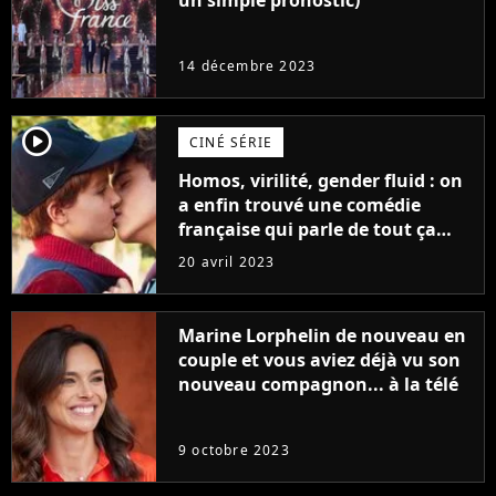
un simple pronostic)
14 décembre 2023
player2
CINÉ SÉRIE
Homos, virilité, gender fluid : on
a enfin trouvé une comédie
française qui parle de tout ça
sans être super ringarde
20 avril 2023
Marine Lorphelin de nouveau en
couple et vous aviez déjà vu son
nouveau compagnon... à la télé
9 octobre 2023