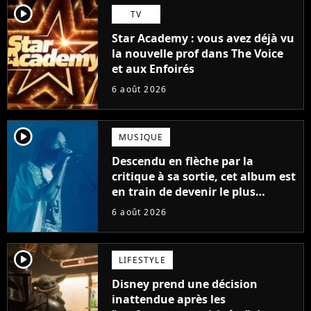
player2
TV
Star Academy : vous avez déjà vu
la nouvelle prof dans The Voice
et aux Enfoirés
6 août 2026
player2
MUSIQUE
Descendu en flèche par la
critique à sa sortie, cet album est
en train de devenir le plus
populaire de son auteur
6 août 2026
player2
LIFESTYLE
Disney prend une décision
inattendue après les