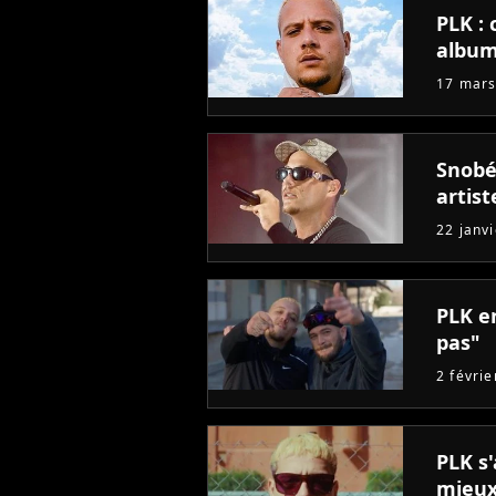
PLK :
album
17 mars
Snobé
artist
22 janv
PLK en
pas"
2 févri
PLK s
mieu