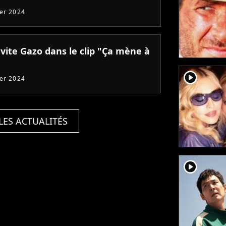
ier 2024
vite Gazo dans le clip "Ça mène à
player2
ier 2024
LES ACTUALITÉS
player2