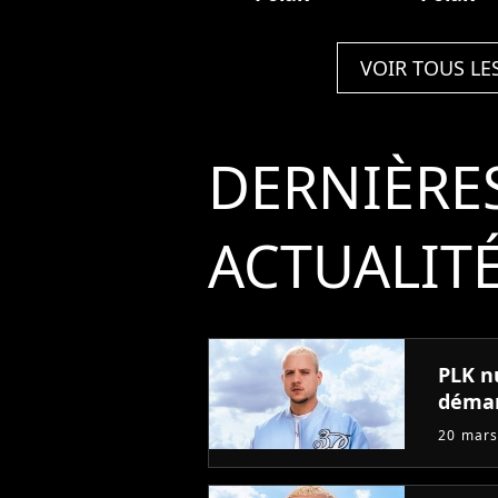
VOIR TOUS LE
DERNIÈRE
ACTUALIT
PLK n
démar
20 mars