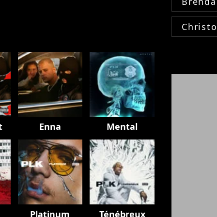
Brenda
Christ
t
Enna
Mental
Platinum
Ténébreux