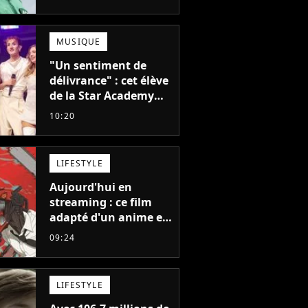
pourrait avoir une
version française
MUSIQUE
"Un sentiment de
délivrance" : cet élève
de la Star Academy
balance après la fin
10:20
de la tournée
LIFESTYLE
Aujourd'hui en
streaming : ce film
adapté d'un anime et
noté 98% est à voir
09:24
absolument... sinon
vous ne comprendrez
plus la série
LIFESTYLE