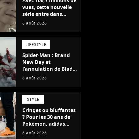
Avec 106,7 millions de
vues, cette nouvelle
série entre dans
l'histoire de Netflix en
6 août 2026
seulement 48 jours
LIFESTYLE
Spider-Man : Brand
New Day et
l'annulation de Blade
montrent que Marvel
6 août 2026
n'est plus capable de
faire quoi que ce soit
de simple
STYLE
Cringes ou bluffantes
? Pour les 30 ans de
Pokémon, adidas
dévoile une énorme
6 août 2026
collection de sneakers