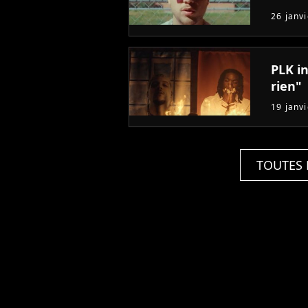
26 janv
PLK in
rien"
19 janv
TOUTES 