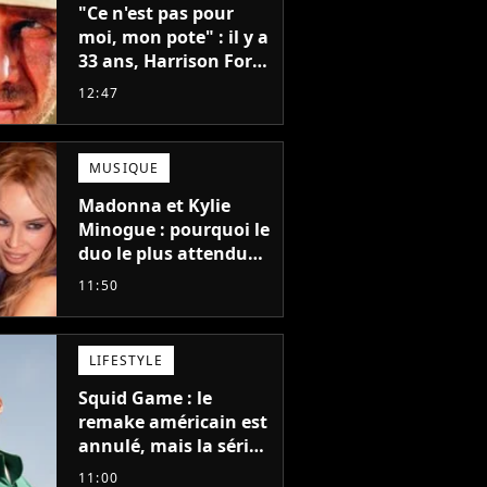
"Ce n'est pas pour
moi, mon pote" : il y a
33 ans, Harrison Ford
refusait l'un des plus
12:47
grands succès de tous
les temps
MUSIQUE
Madonna et Kylie
Minogue : pourquoi le
duo le plus attendu
de la pop a mis 25 ans
11:50
à se faire
LIFESTYLE
Squid Game : le
remake américain est
annulé, mais la série
la plus vue sur Netflix
11:00