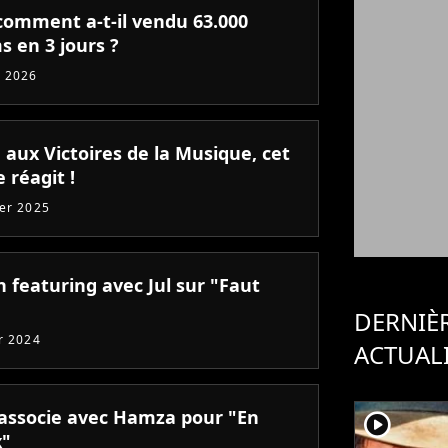
 comment a-t-il vendu 63.000
s en 3 jours ?
 2026
 aux Victoires de la Musique, cet
e réagit !
ier 2025
 featuring avec Jul sur "Faut
DERNIÈ
er 2024
ACTUAL
'associe avec Hamza pour "En
player2
x"