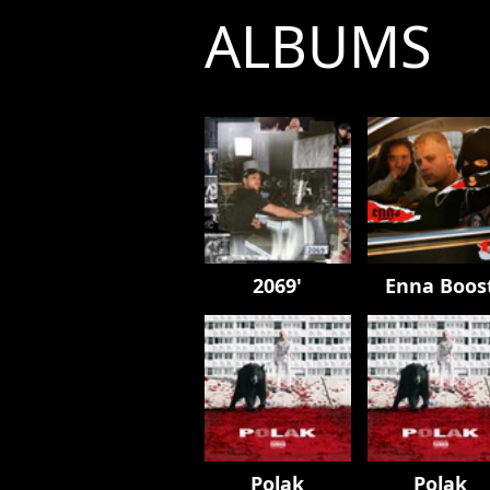
ALBUMS
2069'
Enna Boos
Polak
Polak