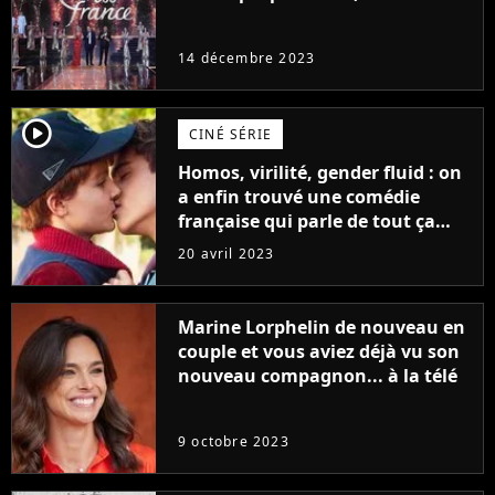
14 décembre 2023
player2
CINÉ SÉRIE
Homos, virilité, gender fluid : on
a enfin trouvé une comédie
française qui parle de tout ça
sans être super ringarde
20 avril 2023
Marine Lorphelin de nouveau en
couple et vous aviez déjà vu son
nouveau compagnon... à la télé
9 octobre 2023