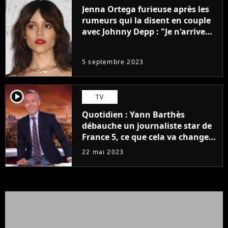
Jenna Ortega furieuse après les
rumeurs qui la disent en couple
avec Johnny Depp : "Je n'arrive
même pas..."
5 septembre 2023
player2
TV
Quotidien : Yann Barthès
débauche un journaliste star de
France 5, ce que cela va changer
à la rentrée
22 mai 2023