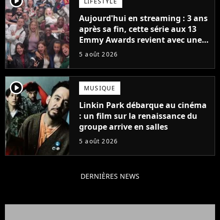
player2
LIFESTYLE
Aujourd'hui en streaming : 3 ans
après sa fin, cette série aux 13
Emmy Awards revient avec une
suite... totalement différente
5 août 2026
player2
MUSIQUE
Linkin Park débarque au cinéma
: un film sur la renaissance du
groupe arrive en salles
5 août 2026
DERNIÈRES NEWS