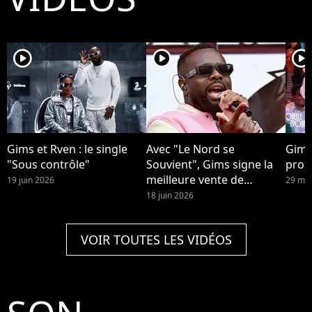
player2
player2
player2
Gims et Rven : le single
Avec "Le Nord se
Gims
"Sous contrôle"
Souvient", Gims signe la
prop
meilleure vente de
19 juin 2026
29 mai
l'année.
18 juin 2026
VOIR TOUTES LES VIDÉOS