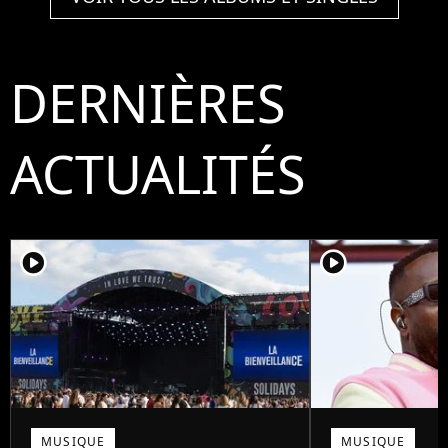
DERNIÈRES
ACTUALITÉS
player2
player2
MUSIQUE
MUSIQUE