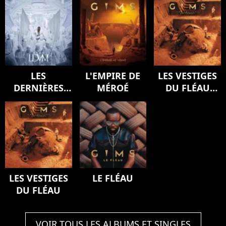
LES
L'EMPIRE DE
LES VESTIGES
DERNIÈRES
MÉROÉ
DU FLÉAU
VOLONTÉS DE
(Version
MOZART
deluxe)
(SYMPHONY)
LES VESTIGES
LE FLÉAU
DU FLÉAU
VOIR TOUS LES ALBUMS ET SINGLES