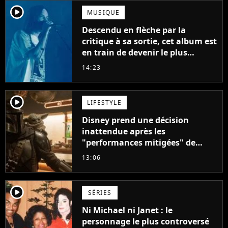
player2
MUSIQUE
Descendu en flèche par la
critique à sa sortie, cet album est
en train de devenir le plus
populaire de son auteur
14:23
player2
LIFESTYLE
Disney prend une décision
inattendue après les
"performances mitigées" de
Vaiana et The Mandalorian &
13:06
Grogu au box-office
player2
SÉRIES
Ni Michael ni Janet : le
personnage le plus controversé