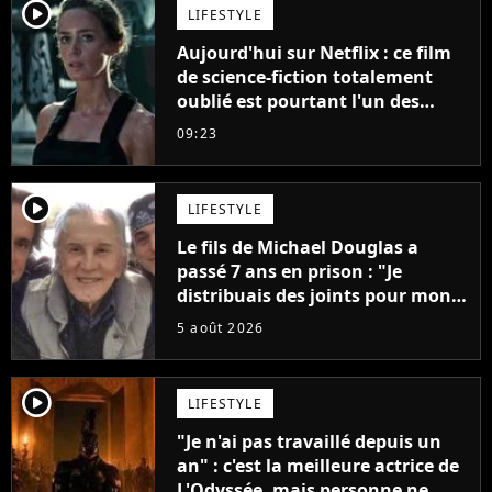
player2
LIFESTYLE
Aujourd'hui sur Netflix : ce film
de science-fiction totalement
oublié est pourtant l'un des
meilleurs des années 2010
09:23
player2
LIFESTYLE
Le fils de Michael Douglas a
passé 7 ans en prison : "Je
distribuais des joints pour mon
père"
5 août 2026
player2
LIFESTYLE
"Je n'ai pas travaillé depuis un
an" : c'est la meilleure actrice de
L'Odyssée, mais personne ne