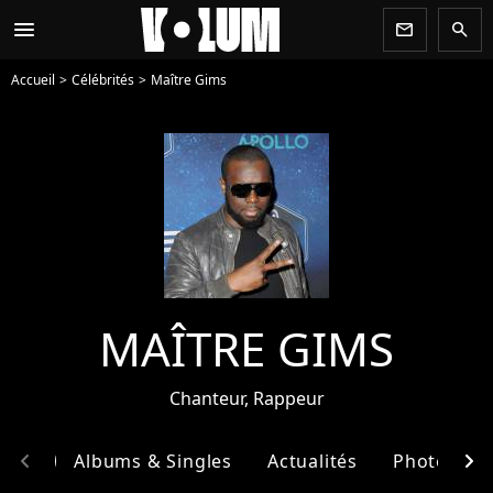
menu
newsletter
search
Accueil
Célébrités
Maître Gims
MAÎTRE GIMS
Chanteur, Rappeur
chevron_left
chevron_right
phie
Albums & Singles
Actualités
Photos