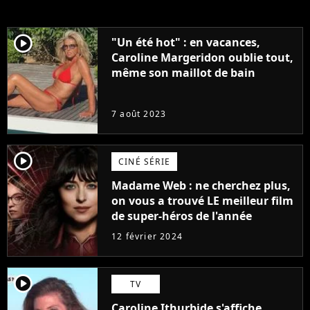
player2
"Un été hot" : en vacances,
Caroline Margeridon oublie tout,
même son maillot de bain
7 août 2023
player2
CINÉ SÉRIE
Madame Web : ne cherchez plus,
on vous a trouvé LE meilleur film
de super-héros de l'année
12 février 2024
player2
TV
Caroline Ithurbide s'affiche