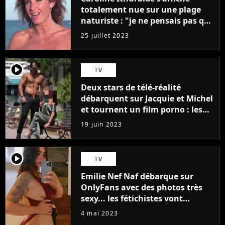
totalement nue sur une plage
naturiste : "je ne pensais pas que
j'arriverais à le faire..."
25 juillet 2023
player2
TV
Deux stars de télé-réalité
débarquent sur Jacquie et Michel
et tournent un film porno : les
premières images du tournage
19 juin 2023
(exclu)
player2
TV
Emilie Nef Naf débarque sur
OnlyFans avec des photos très
sexy... les fétichistes vont
prendre leur pied !
4 mai 2023