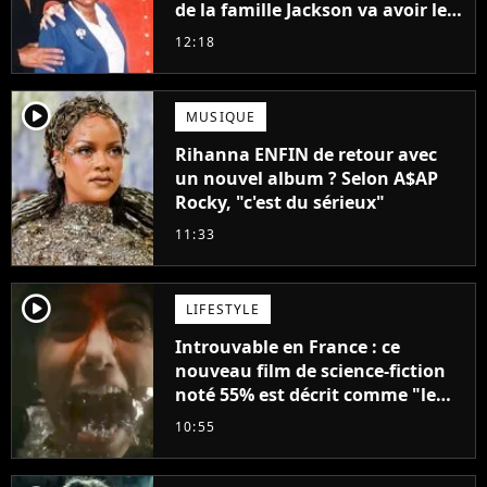
de la famille Jackson va avoir le
droit à sa propre série
12:18
player2
MUSIQUE
Rihanna ENFIN de retour avec
un nouvel album ? Selon A$AP
Rocky, "c'est du sérieux"
11:33
player2
LIFESTYLE
Introuvable en France : ce
nouveau film de science-fiction
noté 55% est décrit comme "le
plus stupide de l'année"
10:55