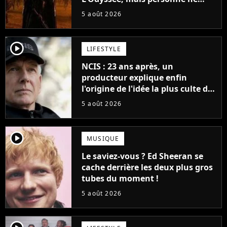
veut lui donner de rôle au
5 août 2026
cinéma
player2
LIFESTYLE
NCIS : 23 ans après, un
producteur explique enfin
l'origine de l'idée la plus culte de
la série (et on ne parle pas du
5 août 2026
bateau)
player2
MUSIQUE
Le saviez-vous ? Ed Sheeran se
cache derrière les deux plus gros
tubes du moment !
5 août 2026