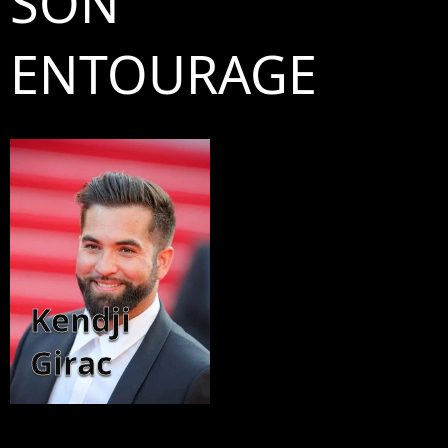
SON
ENTOURAGE
Kendji
Girac