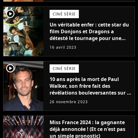
player2
CINÉ SÉRIE
Un véritable enfer : cette star du
film Donjons et Dragons a
détesté le tournage pour une
raison très spéciale
16 avril 2023
player2
CINÉ SÉRIE
10 ans après la mort de Paul
Walker, son frère fait des
révélations bouleversantes sur la
réaction des acteurs de Fast and
26 novembre 2023
Furious
Miss France 2024 : la gagnante
déjà annoncée ! (Et ce n'est pas
un simple pronostic)