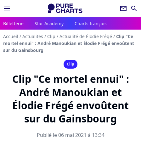
menu
newsletter
search
Billetterie
Star Academy
Charts français
Accueil
/
Actualités
/
Clip
/
Actualité de Élodie Frégé
/
Clip "Ce
mortel ennui" : André Manoukian et Élodie Frégé envoûtent
sur du Gainsbourg
Clip
Clip "Ce mortel ennui" :
André Manoukian et
Élodie Frégé envoûtent
sur du Gainsbourg
Publié le 06 mai 2021 à 13:34