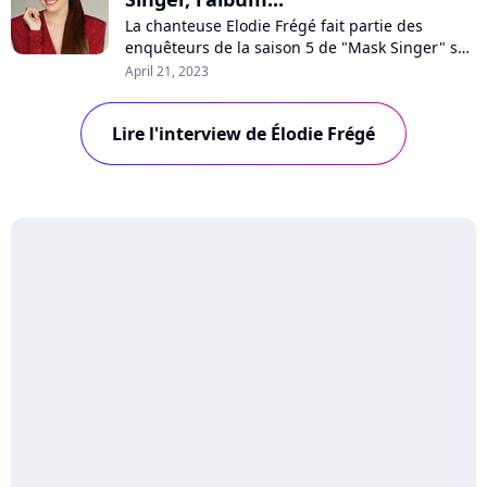
La chanteuse Elodie Frégé fait partie des
enquêteurs de la saison 5 de "Mask Singer" sur
TF1. Elle se confie à Purecharts sur ses
April 21, 2023
motivations, fait quelques révélations sur les
costumes, réagit aux rumeurs sur son salaire,
Lire l'interview de Élodie Frégé
et se confie sur son prochain album.