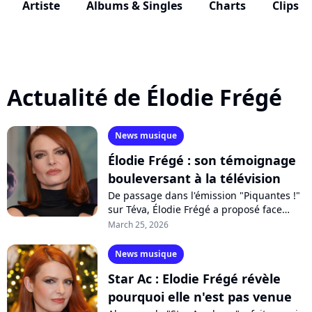
Artiste
Albums & Singles
Charts
Clips
Actualité de Élodie Frégé
News musique
Élodie Frégé : son témoignage
bouleversant à la télévision
De passage dans l'émission "Piquantes !"
sur Téva, Élodie Frégé a proposé face
caméra un discours dans lequel elle
March 25, 2026
s'adresse directement à la fille qu'elle...
News musique
Star Ac : Elodie Frégé révèle
pourquoi elle n'est pas venue