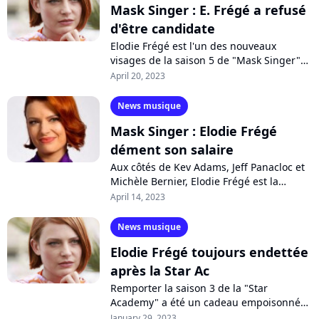
Mask Singer : E. Frégé a refusé
d'être candidate
Elodie Frégé est l'un des nouveaux
visages de la saison 5 de "Mask Singer"
en tant qu'enquêtrice. Les téléspectateurs
April 20, 2023
auraient pu la retrouver dans un...
News musique
Mask Singer : Elodie Frégé
dément son salaire
Aux côtés de Kev Adams, Jeff Panacloc et
Michèle Bernier, Elodie Frégé est la
nouvelle enquêtrice de "Mask Singer"
April 14, 2023
saison 5 sur TF1. Alors que son salaire...
News musique
Elodie Frégé toujours endettée
après la Star Ac
Remporter la saison 3 de la "Star
Academy" a été un cadeau empoisonné
pour Elodie Frégé. La chanteuse n'a
January 29, 2023