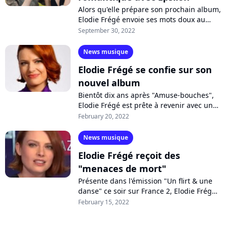
Alors qu'elle prépare son prochain album,
Elodie Frégé envoie ses mots doux au
musicien français Epsilon sur le très beau
September 30, 2022
duo "Whatever", une "love song"...
News musique
Elodie Frégé se confie sur son
nouvel album
Bientôt dix ans après "Amuse-bouches",
Elodie Frégé est prête à revenir avec un
nouvel album, composé et réalisé avec
February 20, 2022
Samy Osta (La Femme, Feu! Chatterton)....
News musique
Elodie Frégé reçoit des
"menaces de mort"
Présente dans l'émission "Un flirt & une
danse" ce soir sur France 2, Elodie Frégé
s'est confiée sur les réseaux sociaux, où
February 15, 2022
elle reçoit "autant de demandes...