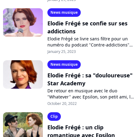
toujours pas remboursé l'avance sur les
gains...
News musique
Elodie Frégé se confie sur ses
addictions
Elodie Frégé se livre sans filtre pour un
numéro du podcast "Contre-addictions"
animé par Rose. La chanteuse révèle que
January 25, 2023
sa vie après sa victoire à la...
News musique
Elodie Frégé : sa "douloureuse"
Star Academy
De retour en musique avec le duo
"Whatever" avec Epsilon, son petit ami, la
chanteuse Elodie Frégé vient de se
October 20, 2022
confier sur son expérience
"douloureuse"...
Clip
Elodie Frégé : un clip
romantique avec Epsilon