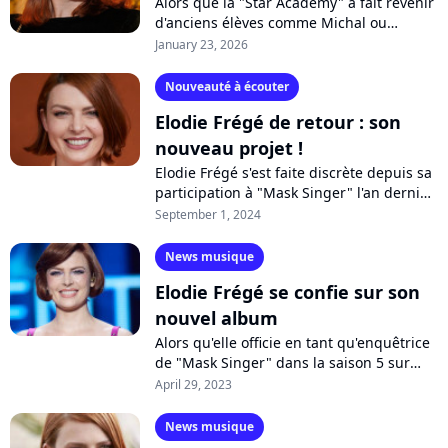
Alors que la "Star Academy" a fait revenir
d'anciens élèves comme Michal ou
Anisha, Elodie Frégé n'a pas accepté
January 23, 2026
l'invitation de la production. Pour
quelles...
Nouveauté à écouter
Elodie Frégé de retour : son
nouveau projet !
Elodie Frégé s'est faite discrète depuis sa
participation à "Mask Singer" l'an dernier.
Alors qu'elle prépare son nouvel album,
September 1, 2024
la chanteuse développe...
News musique
Elodie Frégé se confie sur son
nouvel album
Alors qu'elle officie en tant qu'enquêtrice
de "Mask Singer" dans la saison 5 sur
TF1, Elodie Frégé prépare en parallèle
April 29, 2023
son grand retour en musique....
News musique