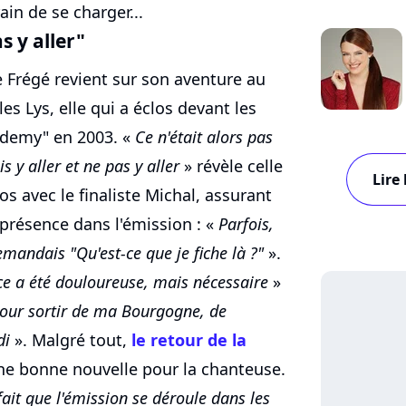
ain de se charger...
as y aller"
e Frégé revient sur son aventure au
s Lys, elle qui a éclos devant les
cademy" en 2003. «
Ce n'était alors pas
 y aller et ne pas y aller
» révèle celle
Lire
os avec le finaliste Michal, assurant
 présence dans l'émission : «
Parfois,
emandais "Qu'est-ce que je fiche là ?"
».
ce a été douloureuse, mais nécessaire
»
 pour sortir de ma Bourgogne, de
di
». Malgré tout,
le retour de la
ne bonne nouvelle pour la chanteuse.
fait que l'émission se déroule dans les