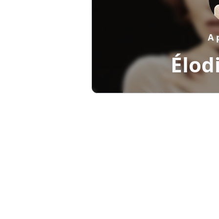
A 
Élod