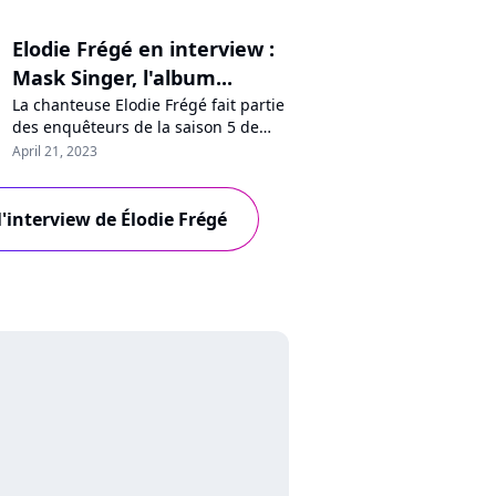
Elodie Frégé en interview :
Mask Singer, l'album...
La chanteuse Elodie Frégé fait partie
des enquêteurs de la saison 5 de
"Mask Singer" sur TF1. Elle se confie
April 21, 2023
à Purecharts sur ses motivations, fait
quelques révélations sur les
costumes, réagit aux rumeurs sur
 l'interview de Élodie Frégé
son salaire, et se confie sur son
prochain album.