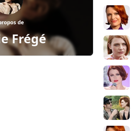
propos de
ie Frégé