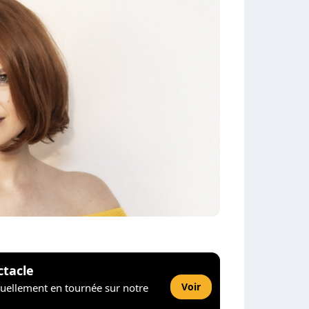
ctacle
Voir
tuellement en tournée sur notre