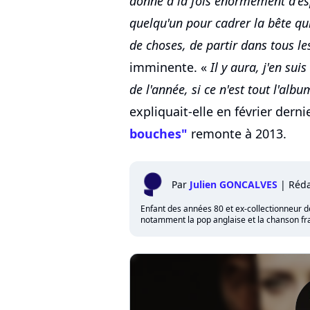
donne à la fois énormément d'esp
quelqu'un pour cadrer la bête qui
de choses, de partir dans tous le
imminente. «
Il y aura, j'en su
de l'année, si ce n'est tout l'al
expliquait-elle en février dern
bouches"
remonte à 2013.
Par
Julien GONCALVES
|
Réda
Enfant des années 80 et ex-collectionneur de 
notamment la pop anglaise et la chanson fra