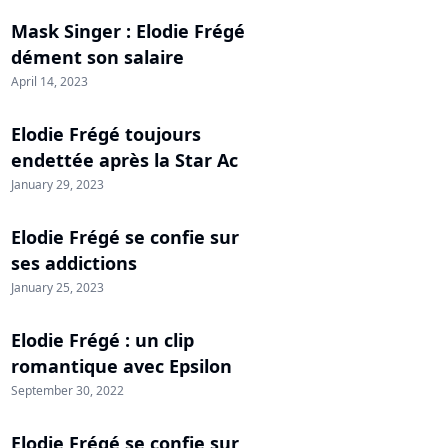
Mask Singer : Elodie Frégé
dément son salaire
April 14, 2023
Elodie Frégé toujours
endettée après la Star Ac
January 29, 2023
Elodie Frégé se confie sur
ses addictions
January 25, 2023
Elodie Frégé : un clip
romantique avec Epsilon
September 30, 2022
Elodie Frégé se confie sur