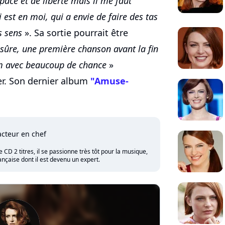
ace et de liberté mais il me faut
 est en moi, qui a envie de faire des tas
s sens
». Sa sortie pourrait être
is sûre, une première chanson avant la fin
bum avec beaucoup de chance
»
ier. Son dernier album
"Amuse-
cteur en chef
CD 2 titres, il se passionne très tôt pour la musique,
nçaise dont il est devenu un expert.