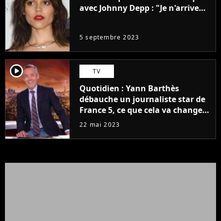
avec Johnny Depp : "Je n'arrive
même pas..."
5 septembre 2023
player2
TV
Quotidien : Yann Barthès
débauche un journaliste star de
France 5, ce que cela va changer
à la rentrée
22 mai 2023