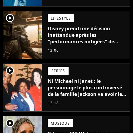
player2
LIFESTYLE
Disney prend une décision
inattendue après les
"performances mitigées" de
Vaiana et The Mandalorian &
13:06
Grogu au box-office
player2
SÉRIES
Ni Michael ni Janet : le
personnage le plus controversé
de la famille Jackson va avoir le
droit à sa propre série
12:18
player2
MUSIQUE