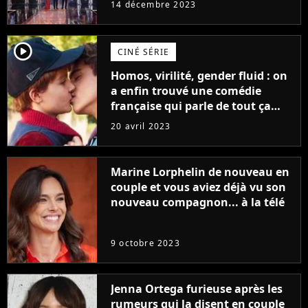
14 décembre 2023
player2
CINÉ SÉRIE
Homos, virilité, gender fluid : on
a enfin trouvé une comédie
française qui parle de tout ça
sans être super ringarde
20 avril 2023
Marine Lorphelin de nouveau en
couple et vous aviez déjà vu son
nouveau compagnon... à la télé
9 octobre 2023
Jenna Ortega furieuse après les
rumeurs qui la disent en couple