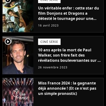
Un véritable enfer : cette star du
film Donjons et Dragons a
détesté le tournage pour une
raison très spéciale
16 avril 2023
player2
CINÉ SÉRIE
10 ans après la mort de Paul
Walker, son frère fait des
révélations bouleversantes sur la
réaction des acteurs de Fast and
26 novembre 2023
Furious
Miss France 2024 : la gagnante
déjà annoncée ! (Et ce n'est pas
un simple pronostic)