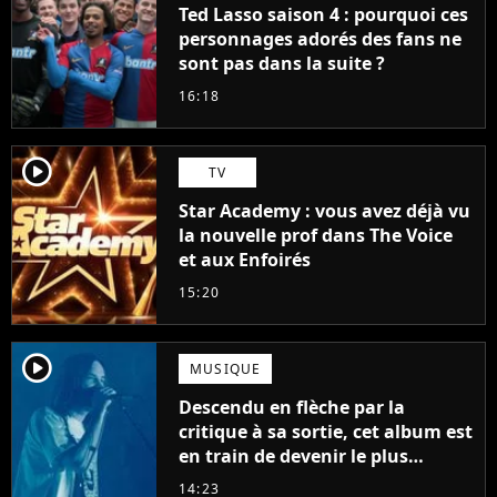
Ted Lasso saison 4 : pourquoi ces
personnages adorés des fans ne
sont pas dans la suite ?
16:18
player2
TV
Star Academy : vous avez déjà vu
la nouvelle prof dans The Voice
et aux Enfoirés
15:20
player2
MUSIQUE
Descendu en flèche par la
critique à sa sortie, cet album est
en train de devenir le plus
populaire de son auteur
14:23