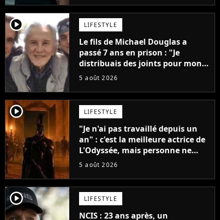
player2
LIFESTYLE
Le fils de Michael Douglas a
passé 7 ans en prison : "Je
distribuais des joints pour mon
père"
5 août 2026
player2
LIFESTYLE
"Je n'ai pas travaillé depuis un
an" : c'est la meilleure actrice de
L'Odyssée, mais personne ne
veut lui donner de rôle au
5 août 2026
cinéma
player2
LIFESTYLE
NCIS : 23 ans après, un