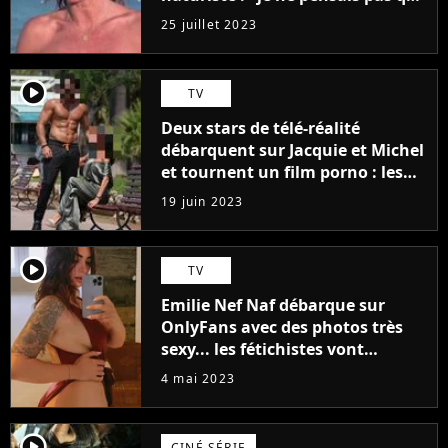
j'arriverais à le faire..."
25 juillet 2023
player2
TV
Deux stars de télé-réalité
débarquent sur Jacquie et Michel
et tournent un film porno : les
premières images du tournage
19 juin 2023
(exclu)
player2
TV
Emilie Nef Naf débarque sur
OnlyFans avec des photos très
sexy... les fétichistes vont
prendre leur pied !
4 mai 2023
player2
CINÉ SÉRIE