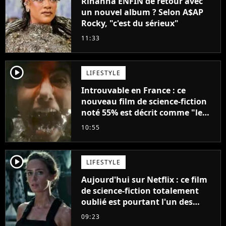
Rihanna ENFIN de retour avec
un nouvel album ? Selon A$AP
Rocky, "c'est du sérieux"
11:33
player2
LIFESTYLE
Introuvable en France : ce
nouveau film de science-fiction
noté 55% est décrit comme "le
plus stupide de l'année"
10:55
player2
LIFESTYLE
Aujourd'hui sur Netflix : ce film
de science-fiction totalement
oublié est pourtant l'un des
meilleurs des années 2010
09:23