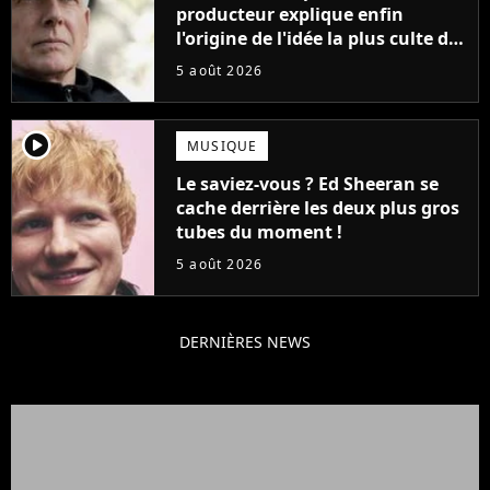
producteur explique enfin
l'origine de l'idée la plus culte de
la série (et on ne parle pas du
5 août 2026
bateau)
player2
MUSIQUE
Le saviez-vous ? Ed Sheeran se
cache derrière les deux plus gros
tubes du moment !
5 août 2026
DERNIÈRES NEWS