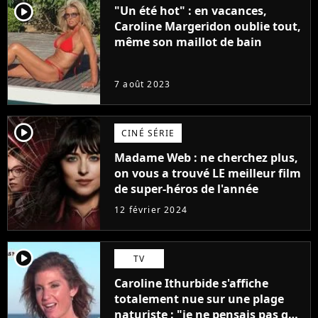
player2
"Un été hot" : en vacances,
Caroline Margeridon oublie tout,
même son maillot de bain
7 août 2023
player2
CINÉ SÉRIE
Madame Web : ne cherchez plus,
on vous a trouvé LE meilleur film
de super-héros de l'année
12 février 2024
player2
TV
Caroline Ithurbide s'affiche
totalement nue sur une plage
naturiste : "je ne pensais pas que