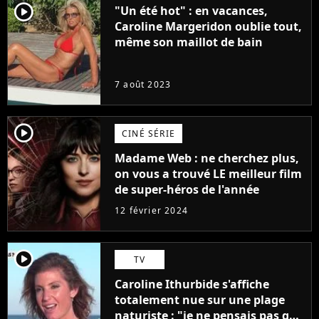
player2
"Un été hot" : en vacances,
Caroline Margeridon oublie tout,
même son maillot de bain
7 août 2023
player2
CINÉ SÉRIE
Madame Web : ne cherchez plus,
on vous a trouvé LE meilleur film
de super-héros de l'année
12 février 2024
player2
TV
Caroline Ithurbide s'affiche
totalement nue sur une plage
naturiste : "je ne pensais pas que