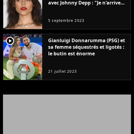
avec Johnny Depp : "Je n'arrive
même pas..."
5 septembre 2023
player2
Gianluigi Donnarumma (PSG) et
sa femme séquestrés et ligotés :
le butin est énorme
21 juillet 2023