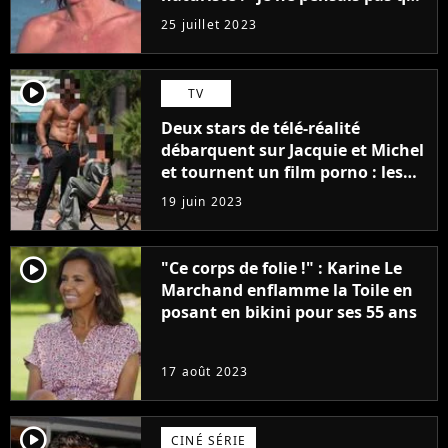
j'arriverais à le faire..."
25 juillet 2023
player2
TV
Deux stars de télé-réalité
débarquent sur Jacquie et Michel
et tournent un film porno : les
premières images du tournage
19 juin 2023
(exclu)
player2
"Ce corps de folie !" : Karine Le
Marchand enflamme la Toile en
posant en bikini pour ses 55 ans
17 août 2023
player2
CINÉ SÉRIE