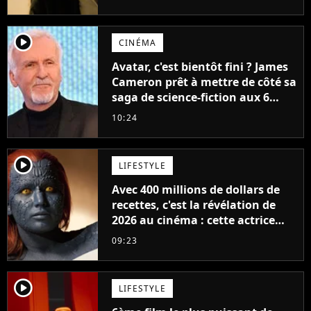
player2
CINÉMA
Avatar, c'est bientôt fini ? James
Cameron prêt à mettre de côté sa
saga de science-fiction aux 6
milliards de recettes
10:24
player2
LIFESTYLE
Avec 400 millions de dollars de
recettes, c'est la révélation de
2026 au cinéma : cette actrice
adorée prête à remplacer
09:23
Jennifer Lawrence chez Marvel
player2
LIFESTYLE