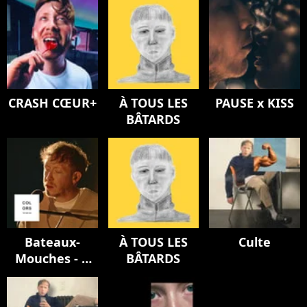
CRASH CŒUR+
À TOUS LES
PAUSE x KISS
BÂTARDS
Bateaux-
À TOUS LES
Culte
Mouches - A
BÂTARDS
COLORS
ENCORE