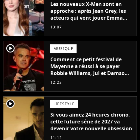
Les nouveaux X-Men sont en
approche : après Jean Grey, les
acteurs qui vont jouer Emma
Frost et Cyclope trouvés !
13:07
player2
MUSIQUE
Comment ce petit festival de
Mayenne a réussi à se payer
Robbie Williams, Jul et Damso
cette année ?
12:23
player2
LIFESTYLE
Si vous aimez 24 heures chrono,
cette future série de 2027 va
devenir votre nouvelle obsession
11:12