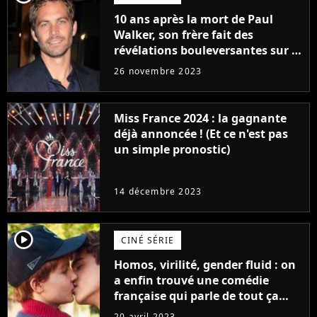
10 ans après la mort de Paul
Walker, son frère fait des
révélations bouleversantes sur la
réaction des acteurs de Fast and
26 novembre 2023
Furious
Miss France 2024 : la gagnante
déjà annoncée ! (Et ce n'est pas
un simple pronostic)
14 décembre 2023
player2
CINÉ SÉRIE
Homos, virilité, gender fluid : on
a enfin trouvé une comédie
française qui parle de tout ça
sans être super ringarde
20 avril 2023