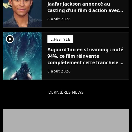
Jaafar Jackson annoncé au
casting d'un film d'action avec
Will Smith
8 août 2026
player2
LIFESTYLE
Aujourd'hui en streaming : noté
94%, ce film réinvente
complètement cette franchise de
science-fiction vieille de 40 ans
8 août 2026
DERNIÈRES NEWS