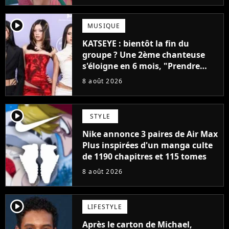
player2
MUSIQUE
KATSEYE : bientôt la fin du
groupe ? Une 2ème chanteuse
s'éloigne en 6 mois, "Prendre
cette décision n’a pas été facile"
8 août 2026
player2
STYLE
Nike annonce 3 paires de Air Max
Plus inspirées d'un manga culte
de 1190 chapitres et 115 tomes
8 août 2026
player2
LIFESTYLE
Après le carton de Michael,