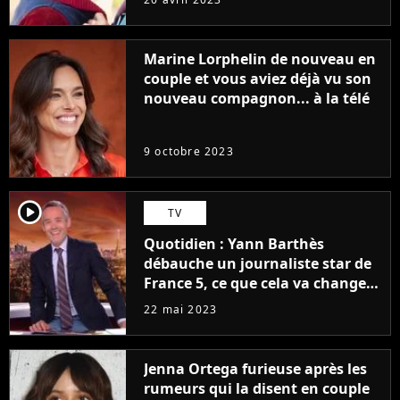
Marine Lorphelin de nouveau en
couple et vous aviez déjà vu son
nouveau compagnon... à la télé
9 octobre 2023
player2
TV
Quotidien : Yann Barthès
débauche un journaliste star de
France 5, ce que cela va changer
à la rentrée
22 mai 2023
Jenna Ortega furieuse après les
rumeurs qui la disent en couple