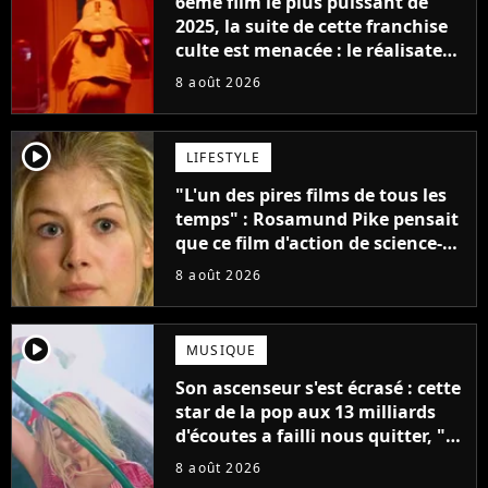
6ème film le plus puissant de
2025, la suite de cette franchise
culte est menacée : le réalisateur
claque la porte pour "différends
8 août 2026
créatifs"
player2
LIFESTYLE
"L'un des pires films de tous les
temps" : Rosamund Pike pensait
que ce film d'action de science-
fiction avec Dwayne Johnson
8 août 2026
mettrait fin à sa carrière
player2
MUSIQUE
Son ascenseur s'est écrasé : cette
star de la pop aux 13 milliards
d'écoutes a failli nous quitter, "Je
pensais ne plus jamais chanter"
8 août 2026